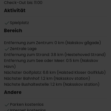
herzlich empfangen werden, das alles dafür tut,
Check-Out bis: 11:00
Ihren Aufenthalt so angenehm wie möglich zu
Aktivität
gestalten.
Nach einem erlebnisreichen Tag können Sie sich in
Spielplatz
Ihrem komfortablen, modern eingerichteten
Bereich
Zimmer entspannen oder im idyllischen grünen
Innenhof des Hotels zur Ruhe kommen, bevor Sie die
Entfernung zum Zentrum: 0 km (Nakskov gågade)
besondere Atmosphäre und die Geschichte von
Zentrale Lage
Nakskov entdecken.
Entfernung zum Strand: 3.8 km (Hestehoved Strand)
Entfernung zum See oder Meer: 0.5 km (Nakskov
Nur wenige Schritte vom Hotel entfernt erwartet Sie
Havn)
ein wahres kulinarisches Highlight. Das Restaurant
Nächster Golfplatz: 6.8 km (Halsted Kloser Golfklub)
Surt & Sødt ist bekannt für seine kreative Küche, in
Nächster Bahnhof: 1.2 km (Naksskov station)
der frische Zutaten aus Lolland zu modernen
Nächste Bushaltestelle: 1.2 km (Naksskov station)
Gerichten mit einer harmonischen Balance aus
süßen und sauren Aromen verarbeitet werden. Zum
Andere
Restaurant gehört außerdem eine eigene Konditorei
mit handgefertigten Kuchen und ausgezeichnetem
Parken kostenlos
Kaffee. Wenn Sie Ihren Aufenthalt über Risskov
Internet kostenlos