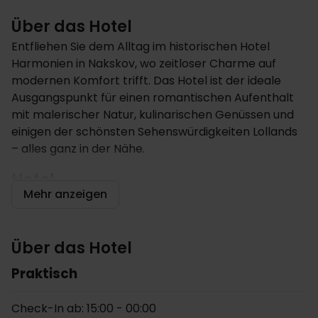
Über das Hotel
Entfliehen Sie dem Alltag im historischen Hotel
Harmonien in Nakskov, wo zeitloser Charme auf
modernen Komfort trifft. Das Hotel ist der ideale
Ausgangspunkt für einen romantischen Aufenthalt
mit malerischer Natur, kulinarischen Genüssen und
einigen der schönsten Sehenswürdigkeiten Lollands
– alles ganz in der Nähe.
Hotel
Mehr anzeigen
Willkommen in einem der traditionsreichsten Hotels
Dänemarks. Seit seiner Eröffnung im Jahr 1854 ist
das Drei-Sterne-Hotel Harmonien Schauplatz
Über das Hotel
stilvoller Feiern, geselliger Veranstaltungen und
unvergesslicher Tanzabende. Das historische
Praktisch
Gebäude blickt auf eine lange Geschichte zurück,
während Sie heute von unserem freundlichen Team
Check-In ab: 15:00 - 00:00