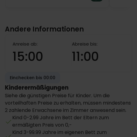
Das Hotel verfügt über 56 komfortabel und
geschmackvoll eingerichtete Zimmer. Alle Zimmer
sind mit Flachbild-TV, Kleiderschrank, kostenfreiem
Highspeed-WLAN sowie einem eigenen Badezimmer
Andere Informationen
mit Dusche, Haartrockner und hochwertigen
kostenlosen Pflegeprodukten ausgestattet. Alles,
Anreise ab:
Abreise bis:
was Sie für eine erholsame Nacht benötigen, bevor
15:00
11:00
Sie einen weiteren Tag voller Erlebnisse auf Lolland
genießen.
Einchecken bis 00:00
Kinderermäßigungen
Siehe die günstigen Preise für Kinder. Um die
vorteilhaften Preise zu erhalten, müssen mindestens
2 zahlende Erwachsene im Zimmer anwesend sein.
Kind 0-2.99 Jahre im Bett der Eltern zum
ermäßigten Preis von 0,-
Kind 3-99.99 Jahre im eigenen Bett zum