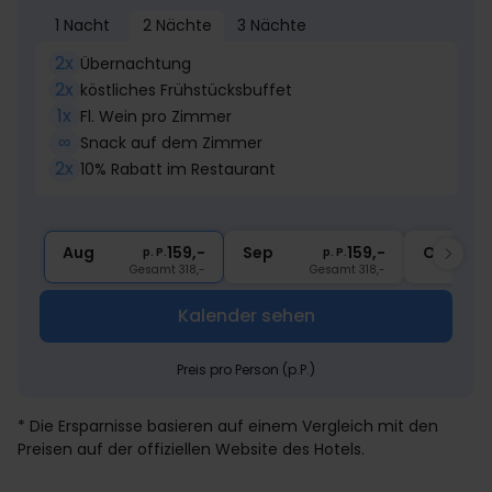
1 Nacht
2 Nächte
3 Nächte
2x
Übernachtung
2x
köstliches Frühstücksbuffet
1x
Fl. Wein pro Zimmer
∞
Snack auf dem Zimmer
2x
10% Rabatt im Restaurant
Aug
159,-
Sep
159,-
Okt
p. P.
p. P.
Gesamt 318,-
Gesamt 318,-
Kalender sehen
Preis pro Person (p.P.)
* Die Ersparnisse basieren auf einem Vergleich mit den
Preisen auf der offiziellen Website des Hotels.