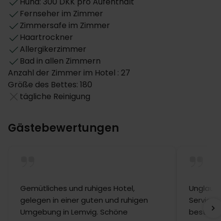
Hund: 300 DKK pro Aufenthalt
Fernseher im Zimmer
Zimmersafe im Zimmer
Haartrockner
Allergikerzimmer
Bad in allen Zimmern
Anzahl der Zimmer im Hotel : 27
Größe des Bettes: 180
tägliche Reinigung
Gästebewertungen
Gemütliches und ruhiges Hotel,
Unglaubl
gelegen in einer guten und ruhigen
Service 
Umgebung in Lemvig. Schöne
beste Fr