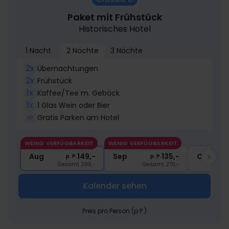
Paket mit Frühstück
Historisches Hotel
1 Nacht
2 Nächte
3 Nächte
2x
Übernachtungen
2x
Frühstück
1x
Kaffee/Tee m. Gebäck
1x
1 Glas Wein oder Bier
∞
Gratis Parken am Hotel
WENIG VERFÜGBARKEIT
WENIG VERFÜGBARKEIT
Aug
149,-
Sep
135,-
Okt
p. P.
p. P.
Gesamt 298,-
Gesamt 270,-
Kalender sehen
Preis pro Person (p.P.)