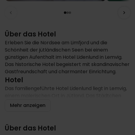
Über das Hotel
Erleben Sie die Nordsee am Limfjord und die
Schönheit der jütländischen Seen bei einem
günstigen Aufenthalt im Hotel Lidenlund in Lemvig.
Das historische Hotel begeistert mit skandinavischer
Gastfreundschaft und charmanter Einrichtung.
Hotel
Das familiengeführte Hotel Lidenlund liegt in Lemvig,
einem malerischen Ort in Jütland. Das Städtchen
grenzt auf der einen Seite an den Limfjord (500 m),
Mehr anzeigen
auf der anderen Seite liegt der Lemvig-See (200 m).
Beide laden im Sommer zum Baden und Erholen
ein. Das Hotel blickt auf eine über 100-jährige
Über das Hotel
Geschichte. Bei der umfangreichen Renovierung 2021