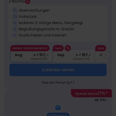
2 Nächte
2x
Übernachtungen
2x
Frühstück
1x
leckeres 2-Gänge Menü, festgelegt
1x
Begrüßungsgetränk m. Snacks
∞
Gratis Parken und Internet
WENIG VERFÜGBARKEIT
SALE
SALE
Aug
157,-
Sep
157,-
Okt
p. P.
p. P.
Gesamt 314,-
Gesamt 314,-
Kalender sehen
Preis pro Person (p.P.)
17%
*
Sparen bis zu
ab 135,-
Classic II.