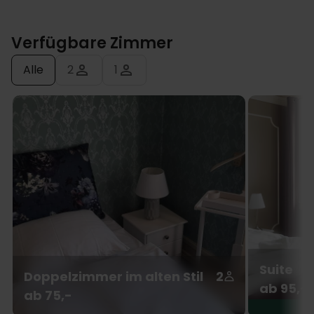
Verfügbare Zimmer
Alle
2
1
Suite
Doppelzimmer im alten Stil
2
ab 95,-
ab 75,-