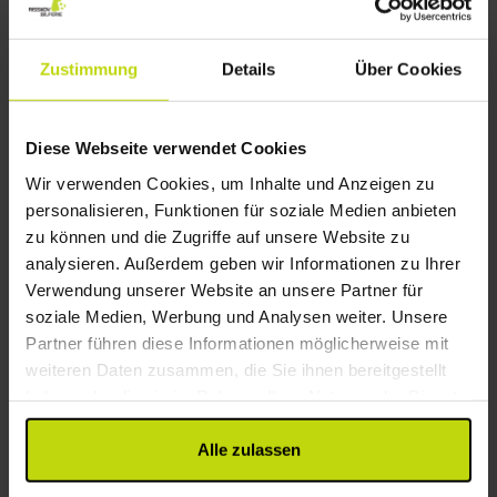
Parkplätze, und während des Aufenthaltes haben Sie
Andere
kostenlosen Zugang zum drahtlosen Internet.
Zustimmung
Details
Über Cookies
Zimmer
Parken kostenlos
Ladestation für Elektroautos
Das Johannesbergs Slott hat 124 komfortable
Internet kostenlos
Zimmer, die in verschiedenen Gebäudeflügeln und
Diese Webseite verwendet Cookies
WiFi
angrenzenden Schlossgebäuden untergebracht
Aufzug
Wir verwenden Cookies, um Inhalte und Anzeigen zu
sind. Es stehen Einzel- und Doppelzimmer zur
Stockwerke: 3
personalisieren, Funktionen für soziale Medien anbieten
Verfügung, wobei es auch möglich ist, Doppelzimmer
zu können und die Zugriffe auf unsere Website zu
mit einem Zusatzbett zu buchen.
Restaurant
analysieren. Außerdem geben wir Informationen zu Ihrer
Verwendung unserer Website an unsere Partner für
Restaurant
soziale Medien, Werbung und Analysen weiter. Unsere
Bar
Partner führen diese Informationen möglicherweise mit
Zimmer
weiteren Daten zusammen, die Sie ihnen bereitgestellt
haben oder die sie im Rahmen Ihrer Nutzung der Dienste
Hund: 300 SEK pro Aufenthalt
gesammelt haben.
Fernseher im Zimmer
Alle zulassen
Telefon
Haartrockner