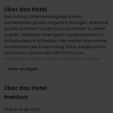
Über das Hotel
Das Schloss Johannesberg liegt in einer
wunderbaren, grünen Gegend in Roslagen, etwa eine
Stunde Autofahrt nördlich von Stockholm. Es bietet
zu jeder Jahreszeit einen guten Ausgangspunkt für
Schlossurlaub in Schweden. Hier wartet eine schöne
Kombination aus Entspannung, Ruhe, ausgesuchten
Mahlzeiten, spannenden Aktivitäten und
fantastischer Natur in einem herrlichen Lifestyle-
Konzept, wobei für alle etwas dabei ist.
Mehr anzeigen
Hotel
Das Johannesbergs Slott stammt von 1820 und gibt
Ihnen eine historischen, chartakteristischen Rahmen
Über das Hotel
für einen einzigartigen Schlossaufenthalt in
Praktisch
Schweden. Hier wohnen Sie von fantastischer Natur
mir sanften Hügeln und idyllischen Wegen, die sich
durch die Wälder schlängeln, umgeben. Während
Check-In ab: 15:00