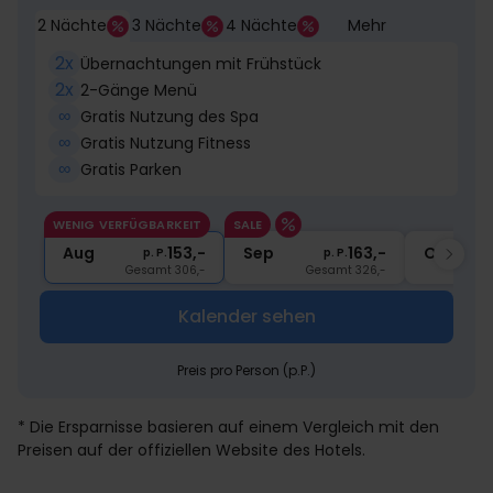
2 Nächte
3 Nächte
4 Nächte
Mehr
2x
Übernachtungen mit Frühstück
2x
2-Gänge Menü
∞
Gratis Nutzung des Spa
∞
Gratis Nutzung Fitness
∞
Gratis Parken
WENIG VERFÜGBARKEIT
SALE
Aug
153,-
Sep
163,-
Okt
p. P.
p. P.
Gesamt 306,-
Gesamt 326,-
Kalender sehen
Preis pro Person (p.P.)
* Die Ersparnisse basieren auf einem Vergleich mit den
Preisen auf der offiziellen Website des Hotels.