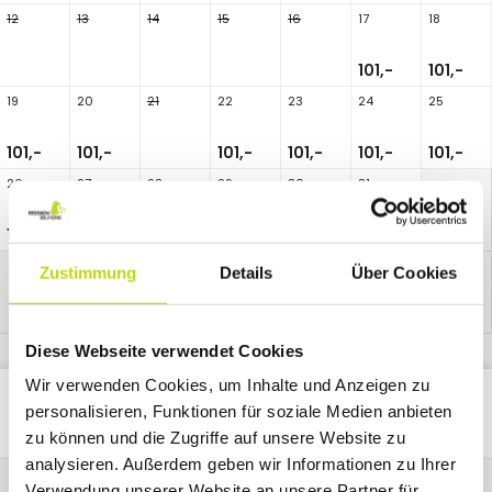
12
13
14
15
16
17
18
101,-
101,-
19
20
21
22
23
24
25
101,-
101,-
101,-
101,-
101,-
101,-
26
27
28
29
30
31
101,-
101,-
101,-
Zustimmung
Details
Über Cookies
Diese Webseite verwendet Cookies
Wir verwenden Cookies, um Inhalte und Anzeigen zu
personalisieren, Funktionen für soziale Medien anbieten
Classic
1
Paket
Nacht
zu können und die Zugriffe auf unsere Website zu
analysieren. Außerdem geben wir Informationen zu Ihrer
Verwendung unserer Website an unsere Partner für