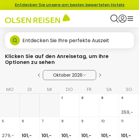
Entdecken Sie unsere am besten bewerteten Hotels
Entdecken Sie Ihre perfekte Auszeit
Klicken Sie auf den Anreisetag, um Ihre
Optionen zu sehen
Oktober 2026
MO
DI
MI
DO
FR
SA
SO
1
2
3
4
359,-
5
6
7
8
9
10
11
279,-
101,-
101,-
101,-
101,-
101,-
101,-