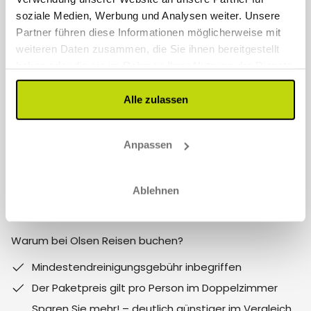
Kontaktieren Sie uns
soziale Medien, Werbung und Analysen weiter. Unsere
Partner führen diese Informationen möglicherweise mit
0800 723 8001
weiteren Daten zusammen, die Sie ihnen bereitgestellt
haben oder die sie im Rahmen Ihrer Nutzung der Dienste
info@olsen-reisen.de
gesammelt haben.
Unsere Öffnungszeiten sind:
Alle zulassen
Montag – Freitag 9–17 Uhr (MEZ)
Anpassen
Samstag – Sonntag 10–15 Uhr (MEZ)
Follow us on social media
Ablehnen
Anmerkung:
Warum bei Olsen Reisen buchen?
Mindestendreinigungsgebühr inbegriffen
Der Paketpreis gilt pro Person im Doppelzimmer
Sparen Sie mehr! – deutlich günstiger im Vergleich