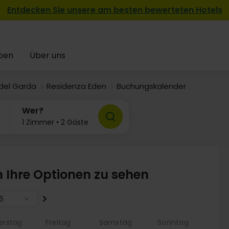
Entdecken Sie unsere am besten bewerteten Hotels
pen
Über uns
del Garda
Residenza Eden
Buchungskalender
Wer?
1 Zimmer • 2 Gäste
m Ihre Optionen zu sehen
6
erstag
Freitag
Samstag
Sonntag