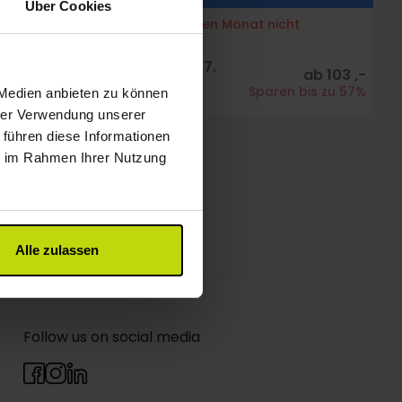
Über Cookies
Das Paket ist im ausgewählten Monat nicht
verfügbar.
Vor dem 31. 01. 2027.
ab 103 ,-
buchen
Sparen bis zu 57%
 Medien anbieten zu können
Was ist inbegriffen?
hrer Verwendung unserer
 führen diese Informationen
ie im Rahmen Ihrer Nutzung
Alle zulassen
Follow us on social media