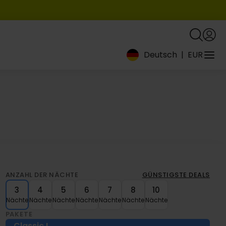
Deutsch
|
EUR
ANZAHL DER NÄCHTE
GÜNSTIGSTE DEALS
3
4
5
6
7
8
10
Nächte
Nächte
Nächte
Nächte
Nächte
Nächte
Nächte
PAKETE
Classic
I.