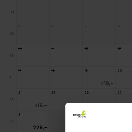
31
3
4
5
6
32
10
11
12
13
33
17
18
19
20
34
419,-
24
25
26
27
35
419,-
419,-
419,-
31
36
229,-