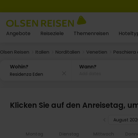
Angebote
Reiseziele
Themenreisen
Hotelty
Olsen Reisen
Italien
Norditalien
Venetien
Peschiera 
Wohin?
Wann?
Add dates
Klicken Sie auf den Anreisetag, u
August 202
Montag
Dienstag
Mittwoch
Donn