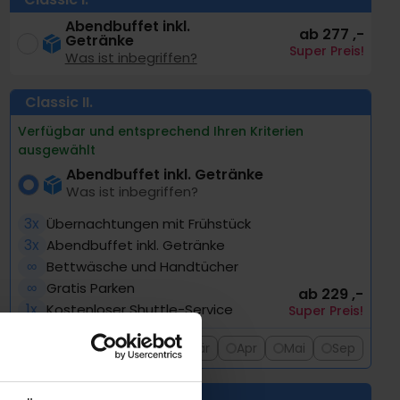
Abendbuffet inkl.
ab 277 ,-
Getränke
Super Preis!
Was ist inbegriffen?
Classic
II.
Verfügbar und entsprechend Ihren Kriterien
ausgewählt
Abendbuffet inkl. Getränke
Was ist inbegriffen?
3x
Übernachtungen mit Frühstück
3x
Abendbuffet inkl. Getränke
∞
Bettwäsche und Handtücher
∞
Gratis Parken
ab 229 ,-
1x
Kostenloser Shuttle-Service
Super Preis!
Aug
Sep
Okt
Mär
Apr
Mai
Sep
Ok
Early Bird
III.