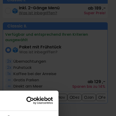
Inkl. 2-Gänge Menü
ab 189 ,-
Was ist inbegriffen?
Super Preis!
Classic
II.
Verfügbar und entsprechend Ihren Kriterien
ausgewählt
Paket mit Frühstück
Was ist inbegriffen?
2x
Übernachtungen
2x
Frühstück
1x
Kaffee bei der Anreise
∞
Gratis Parken
ab 129 ,-
∞
Direkt am Meer
Sparen bis zu 14%
Aug
Sep
Okt
Nov
Dez
Jan
Feb