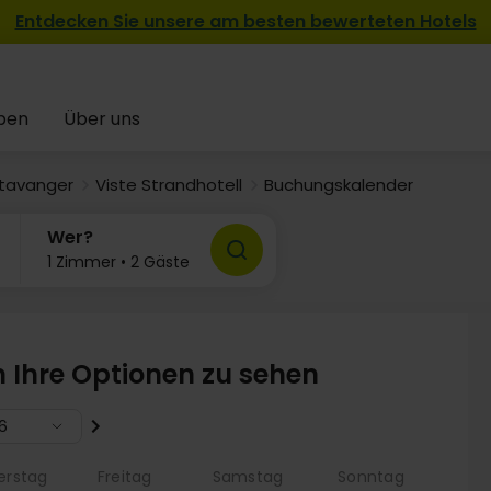
Entdecken Sie unsere am besten bewerteten Hotels
pen
Über uns
tavanger
Viste Strandhotell
Buchungskalender
Wer?
1 Zimmer • 2 Gäste
m Ihre Optionen zu sehen
6
erstag
Freitag
Samstag
Sonntag