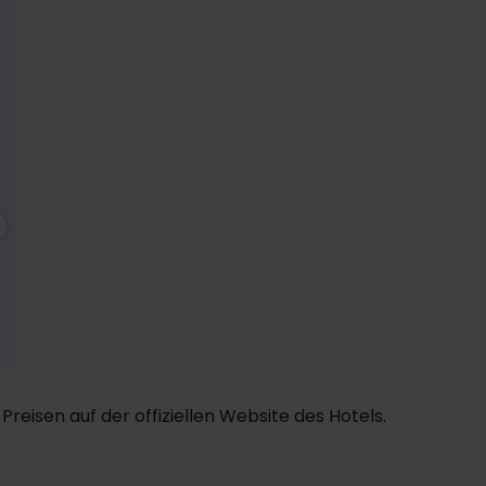
237,-
Nov
189,-
Dez
189,-
Ja
p. P.
p. P.
p. P.
Gesamt 474,-
Gesamt 378,-
Gesamt 378,-
Preisen auf der offiziellen Website des Hotels.