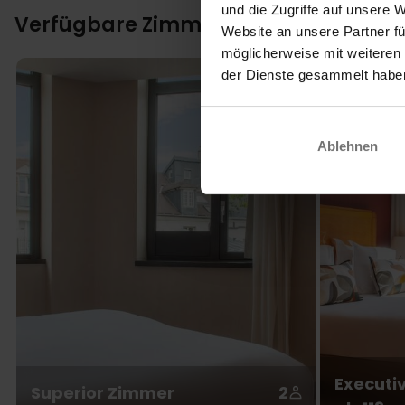
werden. Histo
und die Zugriffe auf unsere 
Verfügbare Zimmer
schlendern Si
Website an unsere Partner fü
kleine Boutiq
möglicherweise mit weiteren
einem entspa
der Dienste gesammelt habe
Place des Vo
mit Bars, Mu
oder einfach
Ablehnen
hier aus eben
Zimmer
Die Zimmer im
entspannen. 
und Föhn. Si
Platzbedarf. 
Executi
Superior Zimmer
2