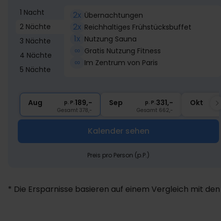
1 Nacht
2x
Übernachtungen
2x
2 Nächte
Reichhaltiges Frühstücksbuffet
1x
Nutzung Sauna
3 Nächte
∞
Gratis Nutzung Fitness
4 Nächte
∞
Im Zentrum von Paris
5 Nächte
Aug
189,-
Sep
331,-
Okt
p. P.
p. P.
Gesamt 378,-
Gesamt 662,-
Kalender sehen
Preis pro Person (p.P.)
* Die Ersparnisse basieren auf einem Vergleich mit den 