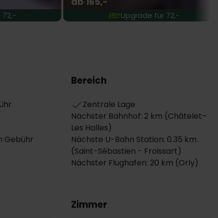
ab 165,-
 72,-
Upgrade für 72,-
Bereich
ühr
Zentrale Lage
Nächster Bahnhof: 2 km (Châtelet–
Les Halles)
n Gebühr
Nächste U-Bahn Station: 0.35 km
(Saint-Sébastien - Froissart)
Nächster Flughafen: 20 km (Orly)
Zimmer