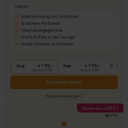
1 Nacht
1x
Übernachtung mit Frühstück
1x
10 leckere Portionen
1x
1 Begrüßungsgetränk
1x
Gratis Kaffee in der Lounge
∞
Gratis Internet und Parken
Aug
113,-
Sep
113,-
Okt
p. P.
p. P.
Gesamt 226,-
Gesamt 226,-
G
Kalender sehen
Preis pro Person (p.P.)
20%
*
Sparen bis zu
ab 171,-