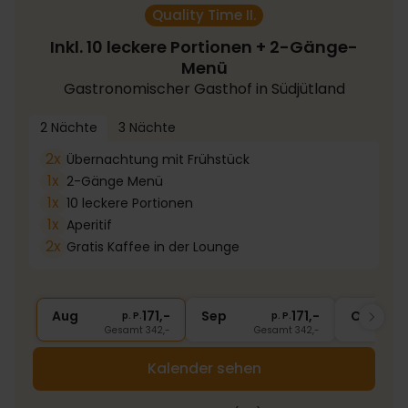
Quality Time II.
Inkl. 10 leckere Portionen + 2-Gänge-
Menü
Gastronomischer Gasthof in Südjütland
2 Nächte
3 Nächte
2x
Übernachtung mit Frühstück
1x
2-Gänge Menü
1x
10 leckere Portionen
1x
Aperitif
2x
Gratis Kaffee in der Lounge
Aug
171,-
Sep
171,-
Okt
p. P.
p. P.
Gesamt 342,-
Gesamt 342,-
Kalender sehen