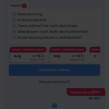
1 Nacht
1x
Übernachtung
1x
Frühstücksbuffet
1x
Tasse Kaffee/Tee nach dem Essen
1x
Abendessen nach Wahl des Küchenchefs
∞
Gratis Nutzung Sauna-u. Ruhebereich
WENIG VERFÜGBARKEIT
WENIG VERFÜGBARKEIT
WENIG VERF
Aug
57,-
Sep
57,-
Okt
p. P.
p. P.
Gesamt 114,-
Gesamt 114,-
Kalender sehen
Preis pro Person (p.P.)
21%
*
Sparen bis zu
ab 139,-