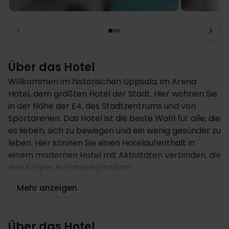
Über das Hotel
Willkommen im historischen Uppsala, im Arena
Hotel, dem größten Hotel der Stadt. Hier wohnen Sie
in der Nähe der E4, des Stadtzentrums und von
Sportarenen. Das Hotel ist die beste Wahl für alle, die
es lieben, sich zu bewegen und ein wenig gesünder zu
leben. Hier können Sie einen Hotelaufenthalt in
einem modernen Hotel mit Aktivitäten verbinden, die
den Körper in Schwung halten!
Hotel
Mehr anzeigen
Das Arena Hotel ist Uppsalas größtes Hotel und
wurde 2017 eröffnet. Hier wohnen Sie unweit von
Über das Hotel