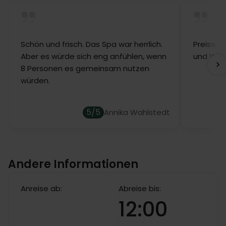
Doppelzimmern mit Zustellbett übernachten.
Schön und frisch. Das Spa war herrlich.
Preiswer
Aber es würde sich eng anfühlen, wenn
und Whir
8 Personen es gemeinsam nutzen
würden.
5/5
Annika Wahlstedt
Andere Informationen
Anreise ab:
Abreise bis:
12:00