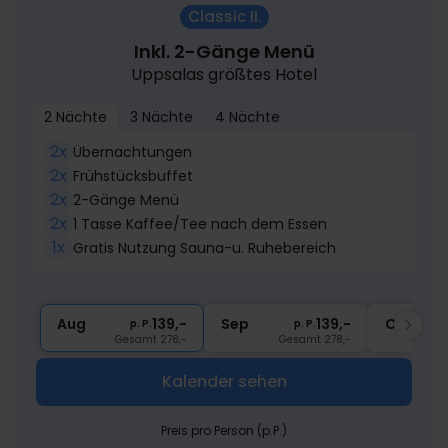
Classic II.
Inkl. 2-Gänge Menü
Uppsalas größtes Hotel
2 Nächte
3 Nächte
4 Nächte
2x
Übernachtungen
2x
Frühstücksbuffet
2x
2-Gänge Menü
2x
1 Tasse Kaffee/Tee nach dem Essen
1x
Gratis Nutzung Sauna-u. Ruhebereich
Aug
139,-
Sep
139,-
Okt
p. P.
p. P.
Gesamt 278,-
Gesamt 278,-
Kalender sehen
Preis pro Person (p.P.)