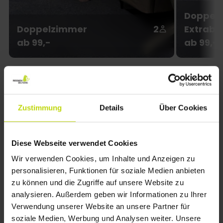
Doppelz
Doppelzimmer
2
Extrabe
ab 99,-
ab 99,-
Zustimmung
Details
Über Cookies
Über das Hotel
Bechs Hotel liegt im Herzen der Stadt Tarm im
Westen von Jütland. Auf Urlaubsgäste warten eine
Diese Webseite verwendet Cookies
Fülle verschiedener Attraktionen und Ausflüge in die
Wir verwenden Cookies, um Inhalte und Anzeigen zu
herrliche Natur. Es gibt viele Möglichkeiten zum
personalisieren, Funktionen für soziale Medien anbieten
Wandern oder Radfahren in der Heidelandschaft,
zu können und die Zugriffe auf unsere Website zu
zum Angeln, Schwimmen und Vögel beobachten.
analysieren. Außerdem geben wir Informationen zu Ihrer
Das Hotel ist nicht weit vom Fjord und vom
Verwendung unserer Website an unsere Partner für
Vogelschutzgebiet Tipperne entfernt.
soziale Medien, Werbung und Analysen weiter. Unsere