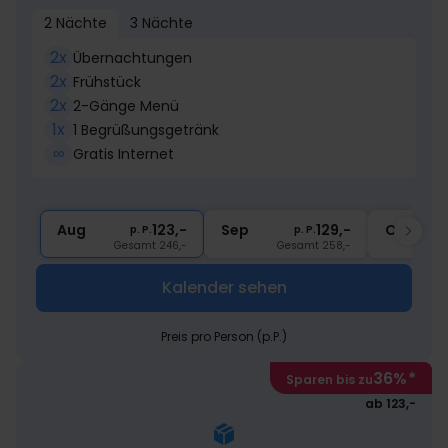
2 Nächte
3 Nächte
2x
Übernachtungen
2x
Frühstück
2x
2-Gänge Menü
1x
1 Begrüßungsgetränk
∞
Gratis Internet
Aug
123,-
Sep
129,-
Okt
p. P.
p. P.
Gesamt 246,-
Gesamt 258,-
G
Kalender sehen
Preis pro Person (p.P.)
36%
*
Sparen bis zu
ab 123,-