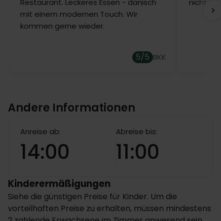
Restaurant. Leckeres Essen - dänisch
nicht b
mit einem modernen Touch. Wir
kommen gerne wieder.
5/5
BKK
Andere Informationen
Anreise ab:
Abreise bis:
14:00
11:00
Kinderermäßigungen
Siehe die günstigen Preise für Kinder. Um die
vorteilhaften Preise zu erhalten, müssen mindestens
2 zahlende Erwachsene im Zimmer anwesend sein.