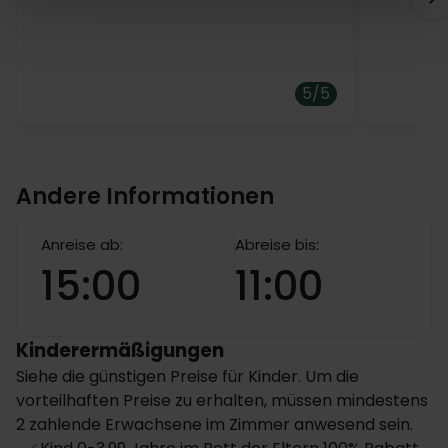
eigenes Bad mit Dusche, einen Wasserkocher sowie
kostenlosen Tee und Kaffee. Das Hotel bietet Einzel-
und Doppelzimmer, diese haben zwei Einzelbetten
80 x 200 cm.
5/5
Die Checkout-Zeit ist 11 Uhr.
Andere Informationen
Anreise ab:
Abreise bis:
15:00
11:00
Kinderermäßigungen
Siehe die günstigen Preise für Kinder. Um die
vorteilhaften Preise zu erhalten, müssen mindestens
2 zahlende Erwachsene im Zimmer anwesend sein.