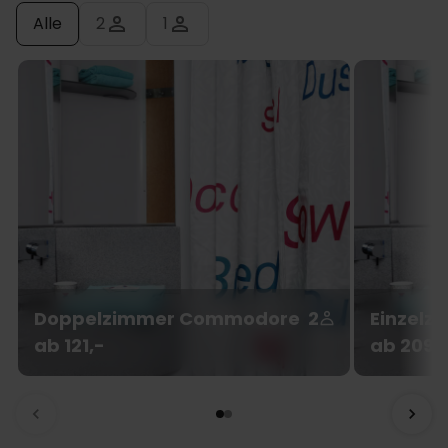
Alle
2
1
Doppelzimmer Commodore
2
Einzelz
ab 121,-
ab 209,