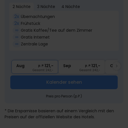
2 Nächte
3 Nächte
4 Nächte
2x
Übernachtungen
2x
Frühstück
∞
Gratis Kaffee/Tee auf dem Zimmer
∞
Gratis Internet
∞
Zentrale Lage
Aug
121,-
Sep
121,-
Okt
p. P.
p. P.
Gesamt 242,-
Gesamt 242,-
Kalender sehen
Preis pro Person (p.P.)
* Die Ersparnisse basieren auf einem Vergleich mit den
Preisen auf der offiziellen Website des Hotels.