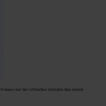
109,-
Nov
97,-
Dez
97,-
Ja
p. P.
p. P.
p. P.
Gesamt 218,-
Gesamt 194,-
Gesamt 194,-
Preisen auf der offiziellen Website des Hotels.