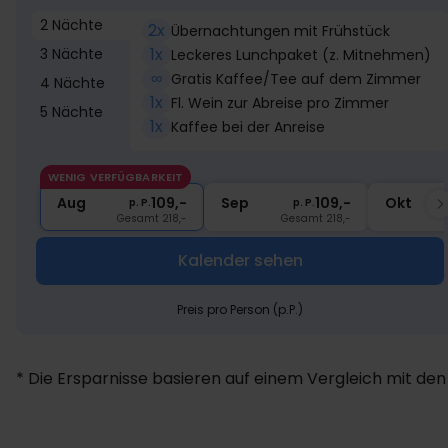
2 Nächte
2x
Übernachtungen mit Frühstück
1x
3 Nächte
Leckeres Lunchpaket (z. Mitnehmen)
∞
Gratis Kaffee/Tee auf dem Zimmer
4 Nächte
1x
Fl. Wein zur Abreise pro Zimmer
5 Nächte
1x
Kaffee bei der Anreise
WENIG VERFÜGBARKEIT
Aug
109,-
Sep
109,-
Okt
p. P.
p. P.
Gesamt 218,-
Gesamt 218,-
Kalender sehen
Preis pro Person (p.P.)
* Die Ersparnisse basieren auf einem Vergleich mit den 