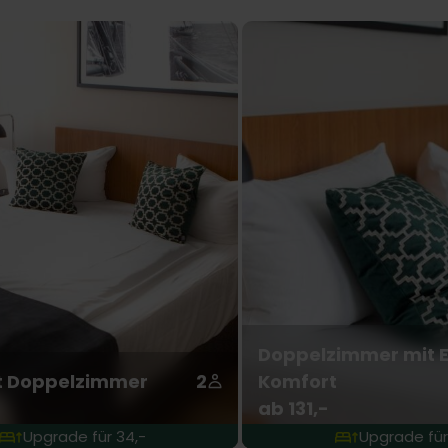
Doppelzimmer mit E
t Doppelzimmer
2
Komfort
ab 131,-
Upgrade für 34,-
Upgrade für