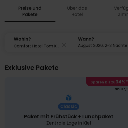
Preise und
Über das
Verfü
Pakete
Hotel
Zim
Wohin?
Wann?
August 2026, 2-3 Nächte
Exklusive Pakete
34%
*
Sparen bis zu
ab 97,-
Classic
Paket mit Frühstück + Lunchpaket
Zentrale Lage in Kiel