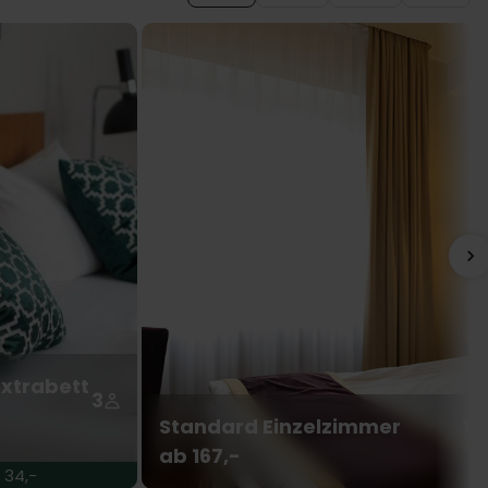
xtrabett
3
Standard Einzelzimmer
1
ab 167,-
 34,-