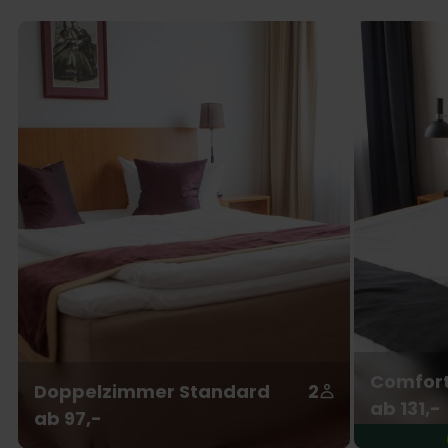
Comfor
Doppelzimmer Standard
2
ab 131,-
ab 97,-