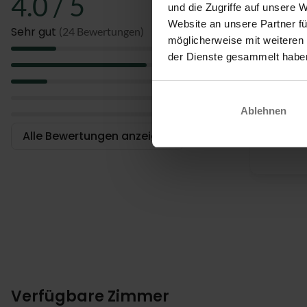
4.0 / 5
gehören. Kiel
und die Zugriffe auf unsere 
Website an unsere Partner fü
Zimmer
Sehr gut
(24 Bewertungen)
möglicherweise mit weiteren
5
der Dienste gesammelt habe
Das Comfort 
Sehr sc
4
über ein eige
Persona
3
den Zimmern 
2
geringe zusä
Ablehnen
1
Alle Bewertungen anzeigen
Verfügbare Zimmer