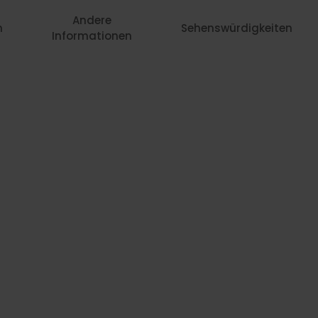
Andere
n
Sehenswürdigkeiten
Informationen
131,-
183,-