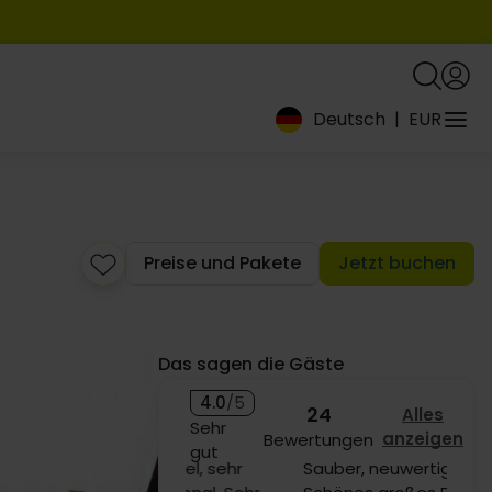
Deutsch
|
EUR
Preise und Pakete
Jetzt buchen
Das sagen die Gäste
4.0
/5
24
Alles
Sehr
anzeigen
Bewertungen
153,-
gut
Sauber, neuwertige Einrichtung.