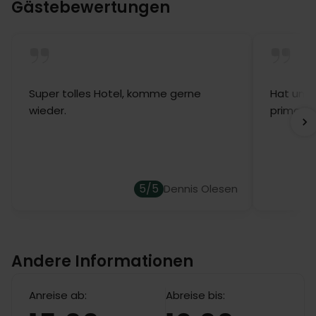
Gästebewertungen
Super tolles Hotel, komme gerne
Hat uns s
wieder.
prima. E
5/5
Dennis Olesen
Andere Informationen
Anreise ab:
Abreise bis: