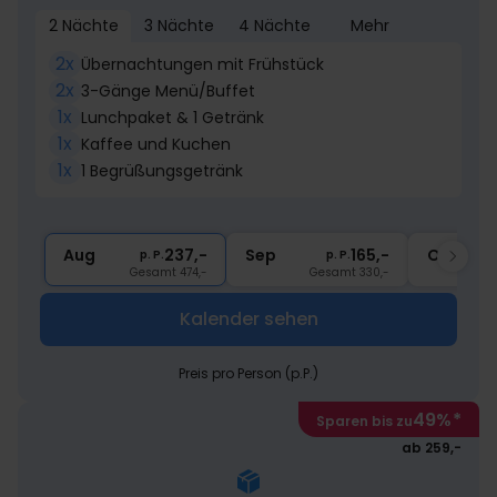
2 Nächte
3 Nächte
4 Nächte
Mehr
2x
Übernachtungen mit Frühstück
2x
3-Gänge Menü/Buffet
1x
Lunchpaket & 1 Getränk
1x
Kaffee und Kuchen
1x
1 Begrüßungsgetränk
Aug
237,-
Sep
165,-
Okt
p. P.
p. P.
Gesamt 474,-
Gesamt 330,-
Kalender sehen
Preis pro Person (p.P.)
49%
*
Sparen bis zu
ab 259,-