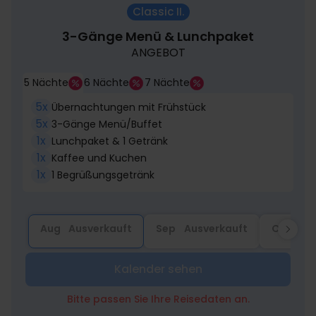
Classic II.
3-Gänge Menü & Lunchpaket
ANGEBOT
5 Nächte
6 Nächte
7 Nächte
5x
Übernachtungen mit Frühstück
5x
3-Gänge Menü/Buffet
1x
Lunchpaket & 1 Getränk
1x
Kaffee und Kuchen
1x
1 Begrüßungsgetränk
Aug
Ausverkauft
Sep
Ausverkauft
Okt
Au
Kalender sehen
Bitte passen Sie Ihre Reisedaten an.