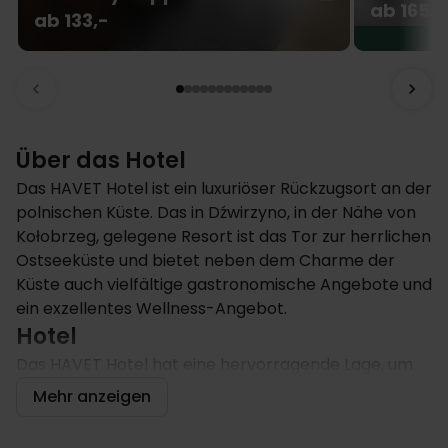
ab 165,-
ab 133,-
Über das Hotel
Das HAVET Hotel ist ein luxuriöser Rückzugsort an der
polnischen Küste. Das in Dźwirzyno, in der Nähe von
Kołobrzeg, gelegene Resort ist das Tor zur herrlichen
Ostseeküste und bietet neben dem Charme der
Küste auch vielfältige gastronomische Angebote und
ein exzellentes Wellness-Angebot.
Hotel
Das HAVET Hotel hat eine hervorragende Lage, um
die Schönheit und das kulturelle Erbe der
Mehr anzeigen
westpommerschen Region zu erleben. Mit den nahe
gelegenen Sandstränden der Ostsee ist es ein