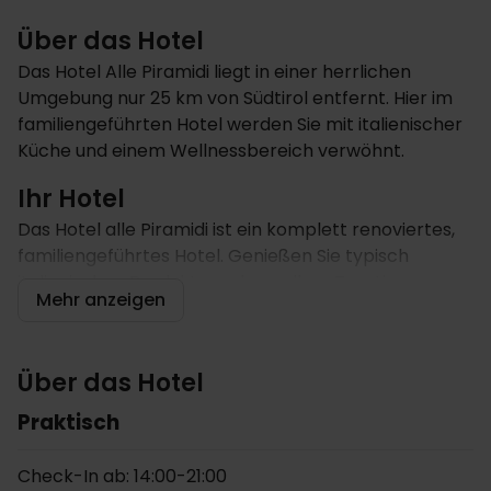
Über das Hotel
Das Hotel Alle Piramidi liegt in einer herrlichen
Umgebung nur 25 km von Südtirol entfernt. Hier im
familiengeführten Hotel werden Sie mit italienischer
Küche und einem Wellnessbereich verwöhnt.
Ihr Hotel
Das Hotel alle Piramidi ist ein komplett renoviertes,
familiengeführtes Hotel. Genießen Sie typisch
italienischen Produkte und vor allem Trentiner
Mehr anzeigen
Gerichte im Hotelrestaurant und lassen Sie sich
danach im Außenpool oder in der Wellness-
Abteilung die Seele baumeln.
Über das Hotel
Den Abend können Sie in der Pianobar gemütlich
Praktisch
abschließen, wobei Sie am angebotenen
Unterhaltungsprogramm teilnehmen. Das Gebiet
Check-In ab: 14:00-21:00
zwischen Trento und Cavalese ist ein idealer