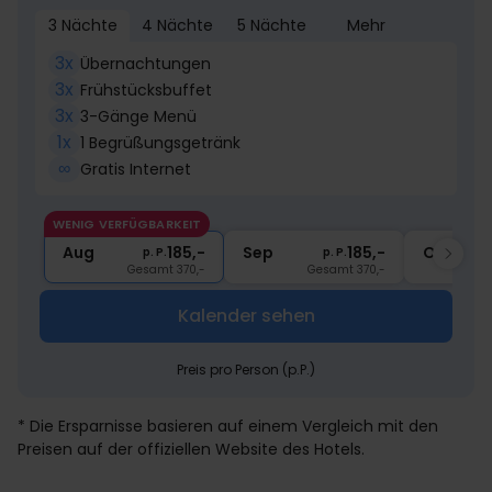
3 Nächte
4 Nächte
5 Nächte
Mehr
3x
Übernachtungen
3x
Frühstücksbuffet
3x
3-Gänge Menü
1x
1 Begrüßungsgetränk
∞
Gratis Internet
WENIG VERFÜGBARKEIT
Aug
185,-
Sep
185,-
Okt
p. P.
p. P.
Gesamt 370,-
Gesamt 370,-
Kalender sehen
Preis pro Person (p.P.)
* Die Ersparnisse basieren auf einem Vergleich mit den
Preisen auf der offiziellen Website des Hotels.