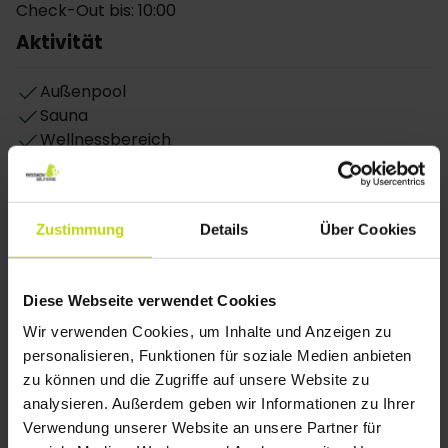
Check-Out bis: 10:00
Außgangspunkt für Ausflüge. Von hier aus können Sie
Aktivität
in Kürze auch die Dolomiten erreichen. Das Parken
ist kostenlos am Hotel.
Außenpool
Zimmer
Sauna
Alle Zimmer verfügen über Bad/WC, Telefon und TV.
Wellnessbereich
Massagen gegen Gebühr
Bereich
Zustimmung
Details
Über Cookies
Nächste Bushaltestelle: 0.1 km (Scancio di
Segonzano)
Zentrale Lage
Diese Webseite verwendet Cookies
auf dem Land
Wir verwenden Cookies, um Inhalte und Anzeigen zu
Andere
personalisieren, Funktionen für soziale Medien anbieten
zu können und die Zugriffe auf unsere Website zu
Aufzug
analysieren. Außerdem geben wir Informationen zu Ihrer
Parken kostenlos
Verwendung unserer Website an unsere Partner für
Internet kostenlos