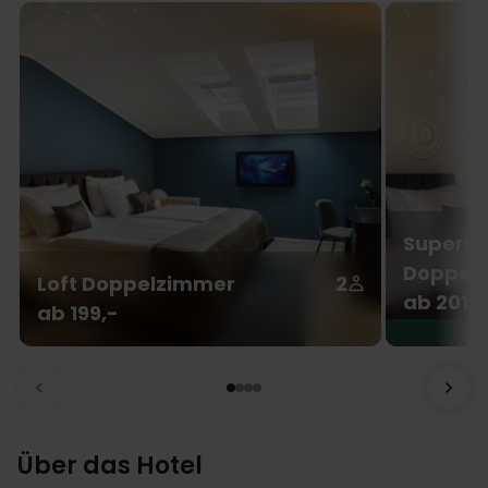
Superio
Doppel-
Loft Doppelzimmer
2
ab 201,-
ab 199,-
Über das Hotel