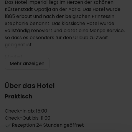
Das Hotel Imperial liegt im Herzen der schönen
Küstenstadt Opatija an der Adria. Das Hotel wurde
1885 erbaut und nach der belgischen Prinzessin
Stephanie benannt. Das klassische Hotel wurde
vollständig renoviert und bietet eine Menge Service,
so dass es besonders für den Urlaub zu Zweit
geeignet ist.
Hotel
Mehr anzeigen
Das 4-Sterne Hotel hat eine gute Lage im Zentrum
von Opatija, die Stadt mit einer langen Geschichte
als Fischerdorf. Das Hotel ist vollständig renoviert,
Über das Hotel
wobei die historischen Details und die Eleganz des
Secession-Stiles behutsam bewahrt wurden. Das
Praktisch
Restaurant bietet leckere Gerichte der
kontinentalen Küche sowie der Mittelmeerküche an.
Check-In ab: 15:00
Im Café Imperial können Sie außerdem
Check-Out bis: 11:00
hausgemachte Desserts und heißen Kaffee
Rezeption 24 Stunden geöffnet
genießen.