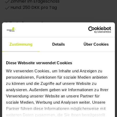
Zimmer im Erdgeschoss
Hund: 250 DKK pro Tag
Gästebewertungen
Zustimmung
Details
Über Cookies
Ein wirklich angenehmer Aufenthalt,
Sehr sch
gute Zimmer, gutes Essen und
des Abe
Diese Webseite verwendet Cookies
Stimmung. Und ein guter Musiker in der
Wir verwenden Cookies, um Inhalte und Anzeigen zu
Bar, wir haben mit den anderen
personalisieren, Funktionen für soziale Medien anbieten
getanzt und uns amüsiert.
zu können und die Zugriffe auf unsere Website zu
analysieren. Außerdem geben wir Informationen zu Ihrer
5/5
Karin Bjørk
Verwendung unserer Website an unsere Partner für
soziale Medien, Werbung und Analysen weiter. Unsere
Partner führen diese Informationen möglicherweise mit
weiteren Daten zusammen, die Sie ihnen bereitgestellt