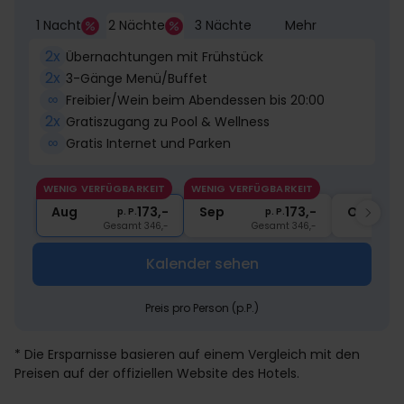
1 Nacht
2 Nächte
3 Nächte
Mehr
2x
Übernachtungen mit Frühstück
2x
3-Gänge Menü/Buffet
∞
Freibier/Wein beim Abendessen bis 20:00
2x
Gratiszugang zu Pool & Wellness
∞
Gratis Internet und Parken
WENIG VERFÜGBARKEIT
WENIG VERFÜGBARKEIT
Aug
173,-
Sep
173,-
Okt
p. P.
p. P.
Gesamt 346,-
Gesamt 346,-
Kalender sehen
Preis pro Person (p.P.)
* Die Ersparnisse basieren auf einem Vergleich mit den
Preisen auf der offiziellen Website des Hotels.