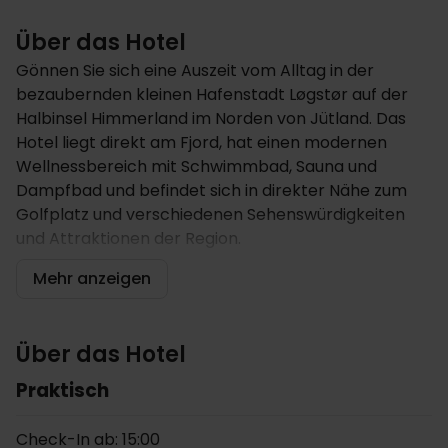
Über das Hotel
Gönnen Sie sich eine Auszeit vom Alltag in der
bezaubernden kleinen Hafenstadt Løgstør auf der
Halbinsel Himmerland im Norden von Jütland. Das
Hotel liegt direkt am Fjord, hat einen modernen
Wellnessbereich mit Schwimmbad, Sauna und
Dampfbad und befindet sich in direkter Nähe zum
Golfplatz und verschiedenen Sehenswürdigkeiten
und Attraktionen der Region.
Hotel
Mehr anzeigen
Der Tag beginnt im Hotelrestaurant mit einem
original dänischen Frühstück vom Buffet. Zum
Über das Hotel
Angebot des Restaurants gehören außerdem
warme Küche am Abend, Lunchboxen oder
Praktisch
Mittagessen zum mitnehmen. Sie können den Tag
bei einem Erfrischungsgetränk oder einem kühlen
Check-In ab: 15:00