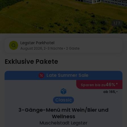
1 / 7
Løgstør Parkhotel
August 2026, 2-3 Nächte • 2 Gäste
Exklusive Pakete
Late Summer Sale
46%
*
Sparen bis zu
ab 165,-
Classic
3-Gänge-Menü mit Wein/Bier und
Wellness
Muschelstadt Løgstør