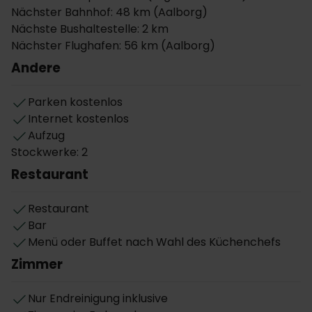
Nächster Bahnhof: 48 km (Aalborg)
Das Hotel verfügt über 75 Zimmer, die mit
Nächste Bushaltestelle: 2 km
Flachbildschirm-TV und Bad mit WC und Dusche
Nächster Flughafen: 56 km (Aalborg)
ausgestattet sind. Alle Zimmer sind
Nichtraucherzimmer. Einzel- und Doppelzimmer sind
Andere
über 24 m² groß.
Parken kostenlos
Internet kostenlos
Aufzug
Stockwerke: 2
Restaurant
Restaurant
Bar
Menü oder Buffet nach Wahl des Küchenchefs
Zimmer
Nur Endreinigung inklusive