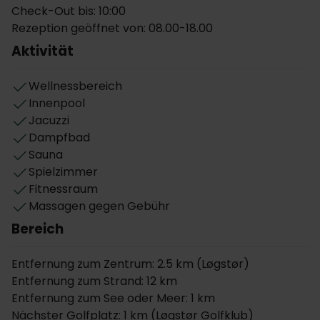
Bier im englischen Pub des Hotels ausklingen lassen.
Check-Out bis: 10:00
Hier gibt es auch regelmässig ein
Rezeption geöffnet von: 08.00-18.00
Unterhaltungsprogramm für Gäste mit Live-Musik
Aktivität
den Wochenenden.
Es gibt kostenfreien Internetzugang und kostenlose
Wellnessbereich
Parkplätze vor dem Hotel.
Innenpool
Jacuzzi
Der Løgstør Golf Club befindet sich direkt neben
Dampfbad
dem Hotel. An der Hotelrezeption gibt es die
Sauna
Greenfee zum Sonderpreis.
Spielzimmer
Fitnessraum
Wellnessangebot
Massagen gegen Gebühr
Der Wellnessbereich des Hotel ist ca. 500 m² groß
Bereich
und bietet eine Sauna, Dampfbad, Jacuzzi, Kalt- und
Warmwasserwanne, Fitnessraum und ein ganzjährig
Entfernung zum Zentrum: 2.5 km (Løgstør)
beheiztes Hallenschwimmbad. Außerdem können
Entfernung zum Strand: 12 km
vor Ort Massagen gebucht werden.
Entfernung zum See oder Meer: 1 km
Zimmer
Nächster Golfplatz: 1 km (Løgstør Golfklub)