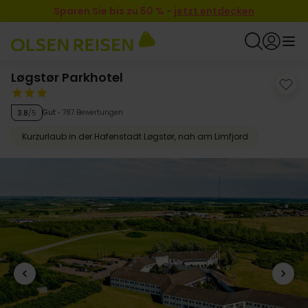
Sparen Sie bis zu 50 %
-
jetzt entdecken
Løgstør Parkhotel
Gut
787 Bewertungen
3.8
/5
Kurzurlaub in der Hafenstadt Løgstør, nah am Limfjord