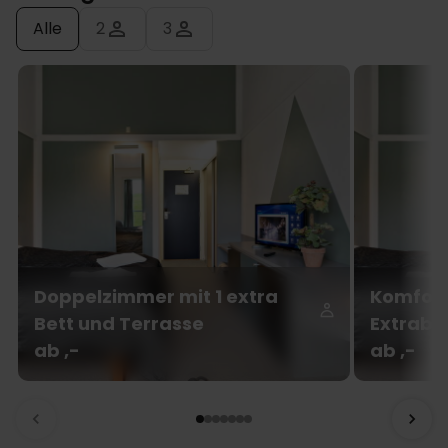
Alle
2
3
Doppelzimmer mit 1 extra
Komfort
Bett und Terrasse
Extrabe
ab ,-
ab ,-