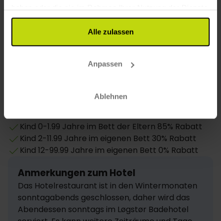
Andere Informationen
haben oder die sie im Rahmen Ihrer Nutzung der Dienste
gesammelt haben.
Anreise ab:
Abreise bis:
Alle zulassen
15:00
10:00
Anpassen
Kinderermäßigungen
Siehe die günstigen Preise für Kinder. Um die
Ablehnen
vorteilhaften Preise zu erhalten, müssen mindestens
2 zahlende Erwachsene im Zimmer anwesend sein.
Kind 0-1.99 Jahre im Bett der Eltern 85% Rabatt
Kind 2-11.99 Jahre im eigenen Bett 30% Rabatt
Kind 12-99.99 Jahre im eigenen Bett 0% Rabatt
Anmerkungen zum Hotel
Das Hotelrestaurant ist in den Wintermonaten 
sonntagabends geschlossen, daher wird das 
Abendessen sonntags im Løgstør Badehotel 