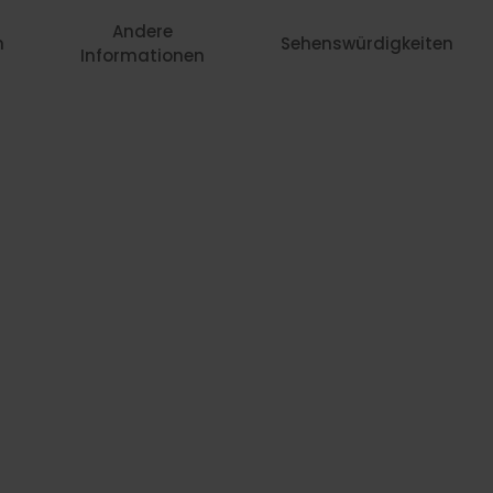
Andere
n
Sehenswürdigkeiten
Informationen
13
145,-
159,-