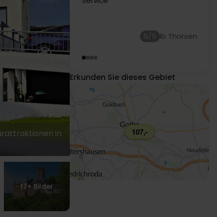
schöner Aufenthalt.
5/5
Erkunden Sie dieses Gebiet
107,-
rattraktionen in
17+
Bilder
115,-