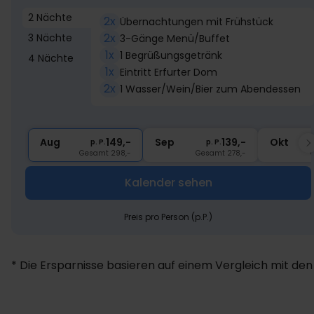
2 Nächte
2x
Übernachtungen mit Frühstück
2x
3 Nächte
3-Gänge Menü/Buffet
1x
1 Begrüßungsgetränk
4 Nächte
1x
Eintritt Erfurter Dom
2x
1 Wasser/Wein/Bier zum Abendessen
Aug
149,-
Sep
139,-
Okt
p. P.
p. P.
Gesamt 298,-
Gesamt 278,-
Kalender sehen
Preis pro Person (p.P.)
* Die Ersparnisse basieren auf einem Vergleich mit den 