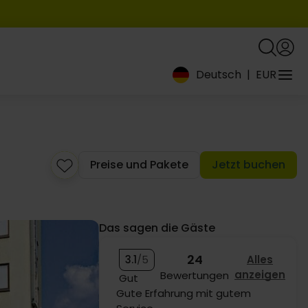
Deutsch
|
EUR
Preise und Pakete
Jetzt buchen
Das sagen die Gäste
24
3.1
/5
Alles
anzeigen
Bewertungen
Gut
Wir können nicht klagen.Ein