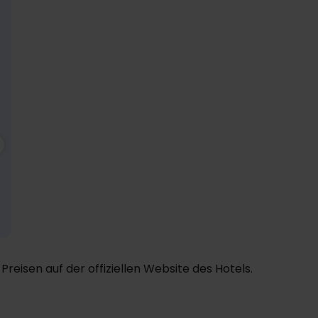
WENIG VERFÜGBARKEIT
139,-
Nov
109,-
Dez
109,-
Ja
p. P.
p. P.
p. P.
Gesamt 278,-
Gesamt 218,-
Gesamt 218,-
Preisen auf der offiziellen Website des Hotels.