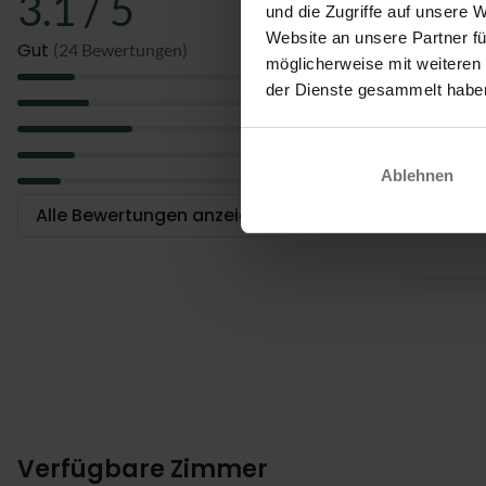
3.1 / 5
herrliche Na
und die Zugriffe auf unsere 
Website an unsere Partner fü
Sie beginnen
Gut
(24 Bewertungen)
möglicherweise mit weiteren
aus einer kl
5
der Dienste gesammelt habe
Sommerterras
Gute Er
4
3
Gästen stehe
2
Ablehnen
1
Zimmer
Alle Bewertungen anzeigen
Das Hotel hat
verfügen über
ausgestattet
barrierefrei
Verfügbare Zimmer