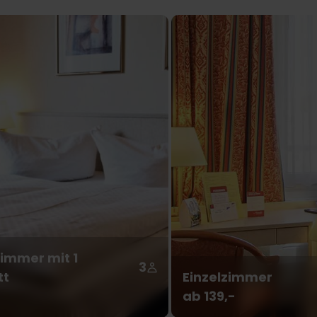
immer mit 1
3
tt
Einzelzimmer
ab 139,-