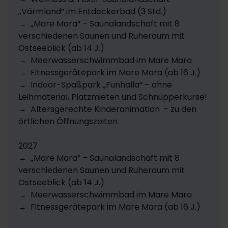
„Värmland“ im Entdeckerbad (3 Std.)

Es gibt gegen eine tägliche Gebühr Parkplätze direkt
→  „Mare Mara“ – Saunalandschaft mit 8 
beim Hotel, und Sie haben während Ihres
verschiedenen Saunen und Ruheraum mit 
Hotelaufenthaltes WLAN.
Ostseeblick (ab 14 J.)

Zimmer
→  Meerwasserschwimmbad im Mare Mara 

→  Fitnessgerätepark im Mare Mara (ab 16 J.)

Die neu renovierten Doppelzimmer des Hotels
→  Indoor-Spaßpark „Funhalla“ – ohne 
bieten eine saubere Gemütlichkeit und sind je nach
Leihmaterial, Platzmieten und Schnupperkurse! 

Zimmerkategorie mit einem Twinbed (getrennte
→  Altersgerechte Kinderanimation  - zu den 
Betten) oder mit einem Doppelbett, mit eigenem
örtlichen Öffnungszeiten

Bad und Toilette, Flachbildschirm-Fernseher, Balkon
und Gartenmöbeln ausgestattet. Gemäss den
2027

Regeln für die Brandsicherheit dürfen höchstens 3
→  „Mare Mara“ – Saunalandschaft mit 8 
Personen (2 Erwachsene + 1 Kind unter 14 Jahren) im
verschiedenen Saunen und Ruheraum mit 
Zimmer übernachten (ausgenommen Suiten). Die
Ostseeblick (ab 14 J.)

neu renovierten Zimmer befinden sich im
→  Meerwasserschwimmbad im Mare Mara 

Ostseehotel Midgard innerhalb des Ressorts
→  Fitnessgerätepark im Mare Mara (ab 16 J.)

Dampland.