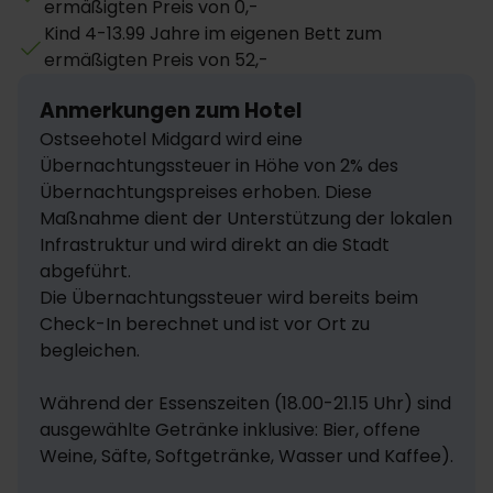
ermäßigten Preis von 0,-
Lichteffekten und Rutschzeitmessung, Breitrutsche,
Kind 4-13.99 Jahre im eigenen Bett zum
Kinderpool, laserprojiziertes Polarlicht und
ermäßigten Preis von 52,-
Schwitzhütten-Wikingerdorf Värmland (Saunadorf)
mit Licht-, Aufguss- und Kräutersauna. Vormittags ist
Anmerkungen zum Hotel
das Värmland täglich als textile Familiensauna
Ostseehotel Midgard wird eine 
nutzbar
Übernachtungssteuer in Höhe von 2% des 
Familientreff: Hier stehen besonders die kleinen
Übernachtungspreises erhoben. Diese 
Gäste an erster Stelle. Basteln, malen, spielen,
Maßnahme dient der Unterstützung der lokalen 
singen, tolle Aktionen und vieles mehr – gemeinsam
Infrastruktur und wird direkt an die Stadt 
mit anderen Kindern und dem Animationsteam.
abgeführt.

Die Übernachtungssteuer wird bereits beim 
Abwechslungsreiches Veranstaltungsprogramm mit
Check-In berechnet und ist vor Ort zu 
Live Musik, DJ, Strandprogramm, Sport,
begleichen.

Kinderaktivitäten und vielem mehr (saisonal).
Während der Essenszeiten (18.00-21.15 Uhr) sind 
Wakeboard- und Wasserski-Anlage sowie
ausgewählte Getränke inklusive: Bier, offene 
Wikingergolf mit 18 Themen-Bahnen.
Weine, Säfte, Softgetränke, Wasser und Kaffee).

Spielgeräte und Bälle können im Dampland