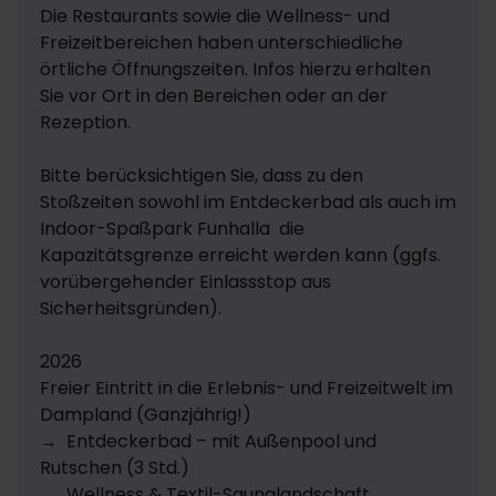
ausgeliehen werden und es finden zahlreiche
Die Restaurants sowie die Wellness- und 
Schnupperkurse statt.
Freizeitbereichen haben unterschiedliche 
örtliche Öffnungszeiten. Infos hierzu erhalten 
Eine Reitmöglichkeit gibt es ca. 1 km und einen
Sie vor Ort in den Bereichen oder an der 
Golfplatz ca. 20 km entfernt.
Rezeption. 

Im Dampland gibt es einen Bollerwagenverleih.
Bitte berücksichtigen Sie, dass zu den 
Es gibt eine Fahrrad- und Strandkorbvermietung
Stoßzeiten sowohl im Entdeckerbad als auch im 
(Saisonal) gegen Gebühr.
Indoor-Spaßpark Funhalla  die 
Kapazitätsgrenze erreicht werden kann (ggfs. 
Mare Mara: Entspannt wird in der Saunalandschaft
vorübergehender Einlassstop aus 
mit 8 verschiedenen Saunen mit Ruheraum mit
Sicherheitsgründen).

Meerblick und Entspannungspool oder schwimmen
Sie in unserem Meerwasserschwimmbad (Mo.-Fr. ab
2026

16 Uhr und Sa.+So. sowie Feiertage von 12:30 Uhr bis
Freier Eintritt in die Erlebnis- und Freizeitwelt im 
19.30 Uhr. Der Fitnessgerätepark mit Ostseeblick
Dampland (Ganzjährig!)

steht zu bestimmten Trainingszeiten zur Verfügung:
→  Entdeckerbad – mit Außenpool und 
Mo.-Fr. 17:15 Uhr bis 21:00 Uhr und Sa + So. 14.15 Uhr bis
Rutschen (3 Std.)

19.00 Uhr.
→  Wellness & Textil-Saunalandschaft 