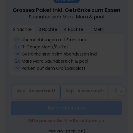
Grosses Paket inkl. Getränke zum Essen
Saunabereich Mare Mara & pool
2 Nächte
3 Nächte
4 Nächte
Mehr
2x
Übernachtungen mit Frühstück
2x
3-Gänge Menü/Buffet
∞
Getränke sind beim Abendessen inkl.
2x
Mare Mara Saunabereich & pool
∞
Parken auf dem Großparkplatz
Aug
Ausverkauft
Sep
Ausverkauft
Okt
Au
Kalender sehen
Bitte passen Sie Ihre Reisedaten an.
Preis pro Person (p.P.)