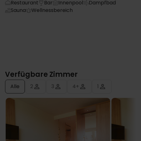
Restaurant
Bar
Innenpool
Dampfbad
Sauna
Wellnessbereich
Verfügbare Zimmer
Alle
2
3
4+
1