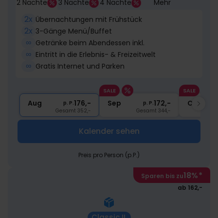
2 Nächte
3 Nächte
4 Nächte
Mehr
2x
Übernachtungen mit Frühstück
2x
3-Gänge Menü/Buffet
∞
Getränke beim Abendessen inkl.
∞
Eintritt in die Erlebnis- & Freizeitwelt
∞
Gratis Internet und Parken
SALE
SALE
Aug
176,-
Sep
172,-
Okt
p. P.
p. P.
Gesamt 352,-
Gesamt 344,-
Kalender sehen
Preis pro Person (p.P.)
18%
*
Sparen bis zu
ab 162,-
Classic II.