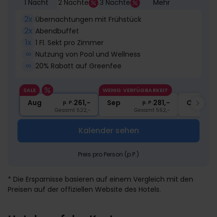
1 Nacht
2 Nächte
3 Nächte
Mehr
2x
Übernachtungen mit Frühstück
2x
Abendbuffet
1x
1 Fl. Sekt pro Zimmer
∞
Nutzung von Pool und Wellness
∞
20% Rabatt auf Greenfee
SALE
WENIG VERFÜGBARKEIT
Aug
261,-
Sep
281,-
Okt
p. P.
p. P.
Gesamt 522,-
Gesamt 562,-
Kalender sehen
Preis pro Person (p.P.)
* Die Ersparnisse basieren auf einem Vergleich mit den
Preisen auf der offiziellen Website des Hotels.