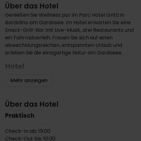
Über das Hotel
Genießen Sie Wellness pur im Parc Hotel Gritti in
Bardolino am Gardasee. Im Hotel erwarten Sie eine
Snack-Grill-Bar mit Live-Musik, drei Restaurants und
ein Fahrradverleih. Freuen Sie sich auf einen
abwechslungsreichen, entspannten Urlaub und
erleben Sie die einzigartige Natur am Gardasee.
Hotel
Das Parc Hotel Gritti befindet sich in Bardolino am
Mehr anzeigen
Gardasee. Das Hotel bietet u.a. einen Wellness- und
Fitnessbereich mit Spa, Sauna, sowie Hallenbad und
Außenpool. Am Außenpool des Hotels hat während
Über das Hotel
der Sommermonate eine Snack-Grill-Bar geöffnet.
Außerdem gibt es eine Bar mit Live-Musik. Das Hotel
Praktisch
hat insgesamt drei Restaurants, Internetzugang und
einen Fahrradverleih. Parkplätze und Garage am
Check-In ab: 15:00
Hotel sind gebührenfrei.
Check-Out bis: 10:00