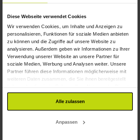
Aufzug
Parken kostenlos
Diese Webseite verwendet Cookies
Internet kostenlos
Wir verwenden Cookies, um Inhalte und Anzeigen zu
Kinderfreundlich
personalisieren, Funktionen für soziale Medien anbieten
Restaurant
zu können und die Zugriffe auf unsere Website zu
analysieren. Außerdem geben wir Informationen zu Ihrer
Restaurant
Verwendung unserer Website an unsere Partner für
Bar
soziale Medien, Werbung und Analysen weiter. Unsere
Partner führen diese Informationen möglicherweise mit
Zimmer
weiteren Daten zusammen, die Sie ihnen bereitgestellt
haben oder die sie im Rahmen Ihrer Nutzung der Dienste
Hund: 10 EUR pro Tag
gesammelt haben.
Alle zulassen
Gästebewertungen
Anpassen