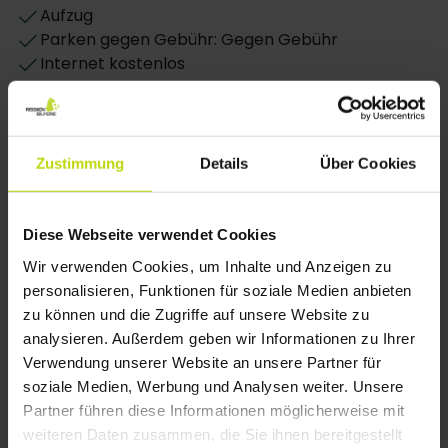
ganze Erlebnis-Paket und vieles mehr.
Aufzug
Parken gegen Gebühr: Gegen Gebühr
Zimmer
Internet kostenlos
Der Mayor Hotel verfügt über 162 geräumige
Stockwerke: 5
Zimmer. Die Standard Doppelzimmer sind bis zu 25
Baujahr: 1934
m² groß und haben zwei Einzelbetten. Dazu haben
letzte Renovierung: 2014
sie ein eigenes Bad, einen Haartrockner,
WiFi
Zustimmung
Details
Über Cookies
Schreibtisch, Flachbild -TV und Telefon.
Restaurant
Diese Webseite verwendet Cookies
Bar
Laktosefreie Gerichte verfügbar
Wir verwenden Cookies, um Inhalte und Anzeigen zu
Glutenfreie Gerichte verfügbar
personalisieren, Funktionen für soziale Medien anbieten
Vegetarische Gerichte verfügbar
zu können und die Zugriffe auf unsere Website zu
analysieren. Außerdem geben wir Informationen zu Ihrer
Zimmer
Verwendung unserer Website an unsere Partner für
soziale Medien, Werbung und Analysen weiter. Unsere
Nur Endreinigung inklusive
Partner führen diese Informationen möglicherweise mit
Fernseher im Zimmer
weiteren Daten zusammen, die Sie ihnen bereitgestellt
Zimmersafe im Zimmer