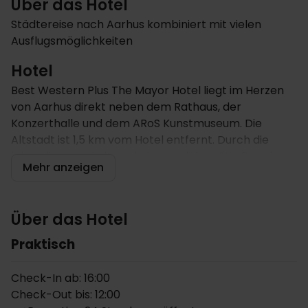
Über das Hotel
Städtereise nach Aarhus kombiniert mit vielen
Ausflugsmöglichkeiten
Hotel
Best Western Plus The Mayor Hotel liegt im Herzen
von Aarhus direkt neben dem Rathaus, der
Konzerthalle und dem ARoS Kunstmuseum. Die
Altstadt ist 1,5 km vom Hotel entfernt. Durch die
lebendigen und abwechslungsreichen Straßen der
Mehr anzeigen
Stadt ist es nur ein kurzer Spaziergang. Ein
Aufenthalt im Mayor Hotel bietet ideale
Voraussetzungen, um Dänemarks zweitgrößte Stadt
Über das Hotel
und die vielen umliegenden Sehenswürdigkeiten und
Attraktionen Ostjütlands zu erkunden.
Praktisch
Das Hotel sorgt mit einem köstlichen und
Check-In ab: 16:00
abwechslungsreichen Frühstücksbuffet für einen
Check-Out bis: 12:00
perfekten Start in den Tag. Das Hotel ist mit einem