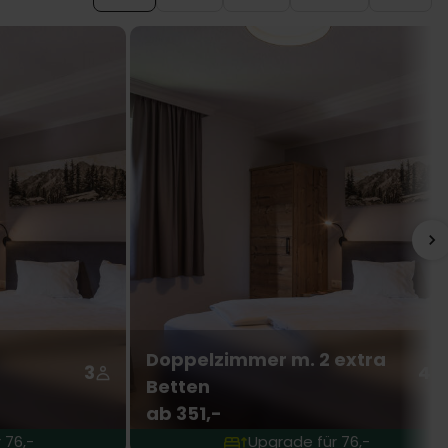
Doppelzimmer m. 2 extra
3
4
Betten
ab 351,-
 76,-
Upgrade für 76,-