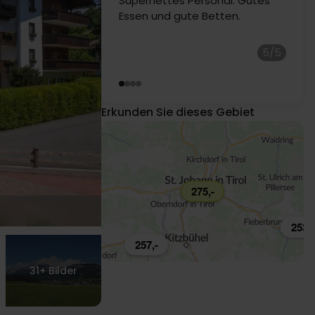
5/5
Rikke Louise Tarp
179,-
Erkunden Sie dieses Gebiet
89,-
275,-
253,-
257,-
399,-
31+
Bilder