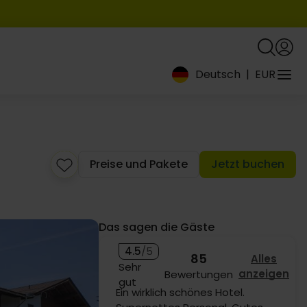
Deutsch
|
EUR
Preise und Pakete
Jetzt buchen
Das sagen die Gäste
4.5
/5
85
Alles
Sehr
anzeigen
Bewertungen
gut
Möchte gerne zurückkehren ❤️