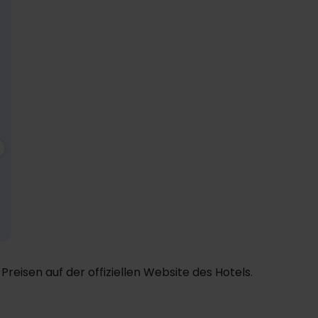
299,-
Nov
Ausverkauft
Dez
Ausverkauft
Ja
p. P.
esamt 598,-
Preisen auf der offiziellen Website des Hotels.