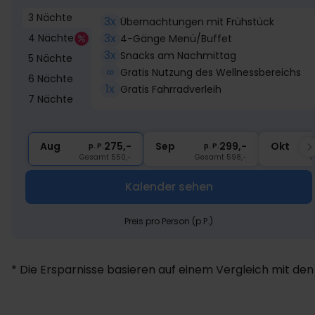
3 Nächte
3x
Übernachtungen mit Frühstück
3x
4 Nächte
4-Gänge Menü/Buffet
3x
Snacks am Nachmittag
5 Nächte
∞
Gratis Nutzung des Wellnessbereichs
6 Nächte
1x
Gratis Fahrradverleih
7 Nächte
Aug
275,-
Sep
299,-
Okt
p. P.
p. P.
Gesamt 550,-
Gesamt 598,-
G
Kalender sehen
Preis pro Person (p.P.)
* Die Ersparnisse basieren auf einem Vergleich mit den 