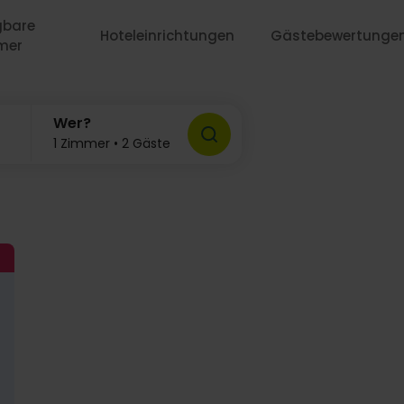
gbare
Hoteleinrichtungen
Gästebewertunge
mer
103,-
205,-
185,-
5,-
Wer?
1 Zimmer • 2 Gäste
289,-
239,-
325,-