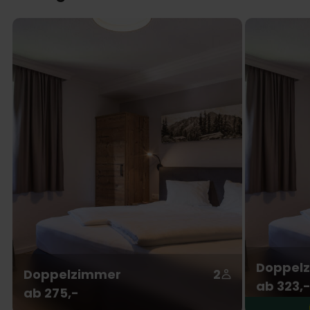
Doppelz
Doppelzimmer
2
ab 323,
ab 275,-