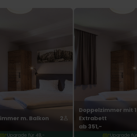
Doppelzimmer mit 1
immer m. Balkon
2
Extrabett
-
ab 351,-
Upgrade für 48,-
Upgrade für