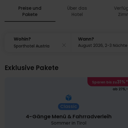
Preise und
Über das
Verfü
Pakete
Hotel
Zim
30
Wohin?
Wann?
August 2026, 2-3 Nächte
Exklusive Pakete
31%
*
Sparen bis zu
ab 275,-
Classic
4-Gänge Menü & Fahrradverleih
Sommer in Tirol