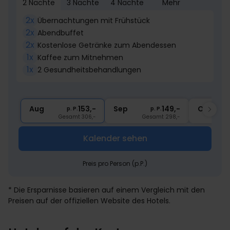
2 Nächte
3 Nächte
4 Nächte
Mehr
2x
Übernachtungen mit Frühstück
2x
Abendbuffet
2x
Kostenlose Getränke zum Abendessen
1x
Kaffee zum Mitnehmen
1x
2 Gesundheitsbehandlungen
Aug
153,-
Sep
149,-
Okt
p. P.
p. P.
Gesamt 306,-
Gesamt 298,-
G
Kalender sehen
Preis pro Person (p.P.)
* Die Ersparnisse basieren auf einem Vergleich mit den
Preisen auf der offiziellen Website des Hotels.