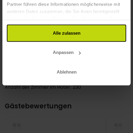
Partner führen diese Informationen möglicherweise mit
Vegetarische Gerichte verfügbar
weiteren Daten zusammen, die Sie ihnen bereitgestellt
Zimmer
haben oder die sie im Rahmen Ihrer Nutzung der Dienste
gesammelt haben.
tägliche Reinigung
Alle zulassen
Hund: 15 EUR pro Tag
Fernseher im Zimmer
Telefon
Anpassen
Zimmer im Erdgeschoss
Haartrockner
Ablehnen
Allergikerzimmer
Bad in allen Zimmern
Anzahl der Zimmer im Hotel : 230
Gästebewertungen