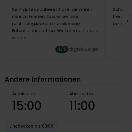
Sehr gutes sauberes hotel wir waren
Schönes 
sehr zu Frieden. Das essen war
freundli
reichhaltig,lecker und ließ keine
bei der 
Entscheidung offen. Wir kommen gerne
wieder.
4/5
Virginie Berger
Andere Informationen
Anreise ab:
Abreise bis:
15:00
11:00
Einchecken bis 00:00