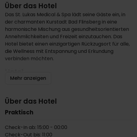
Über das Hotel
Das St. Lukas Medical & Spa lädt seine Gäste ein, in
der charmanten Kurstadt Bad Flinsberg in eine
harmonische Mischung aus gesundheitsorientierten
Annehmlichkeiten und Freizeit einzutauchen. Das
Hotel bietet einen einzigartigen Rückzugsort für alle,
die Wellness mit Entspannung und Erkundung
verbinden möchten.
Hotel
Mehr anzeigen
Das St. Lukas Medical & Spa ist viel mehr als ein Hotel,
es ist ein Rückzugsort, der sich der Gesundheit und
dem Wohlbefinden widmet. Das hoteleigene
Über das Hotel
Therapiezentrum bietet ein umfassendes
Behandlungsangebot an. Qualifiziertes
Praktisch
therapeutisches und medizinisches Personal bietet
individuelle Behandlungen in gut ausgestatteten
Check-In ab: 15:00 - 00:00
Salons an. Die Gäste können sich im Schwimmbad
Check-Out bis: 11:00