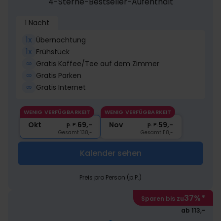
4-Sterne-Bestseller-Aufenthalt
1 Nacht
1x
Übernachtung
1x
Frühstück
∞
Gratis Kaffee/Tee auf dem Zimmer
∞
Gratis Parken
∞
Gratis Internet
WENIG VERFÜGBARKEIT
WENIG VERFÜGBARKEIT
Okt
69,-
Nov
59,-
p. P.
p. P.
Gesamt 138,-
Gesamt 118,-
Kalender sehen
Preis pro Person (p.P.)
37%
*
Sparen bis zu
ab 113,-