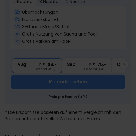
2 Nächte
3 Nächte
4 Nächte
2x
Übernachtungen
2x
Frühstücksbuffet
2x
3-Gänge Menü/Buffet
∞
Gratis Nutzung von Sauna und Pool
∞
Gratis Parken am Hotel
Aug
199,-
Sep
175,-
Okt
p. P.
p. P.
Gesamt 398,-
Gesamt 350,-
Kalender sehen
Preis pro Person (p.P.)
* Die Ersparnisse basieren auf einem Vergleich mit den
Preisen auf der offiziellen Website des Hotels.