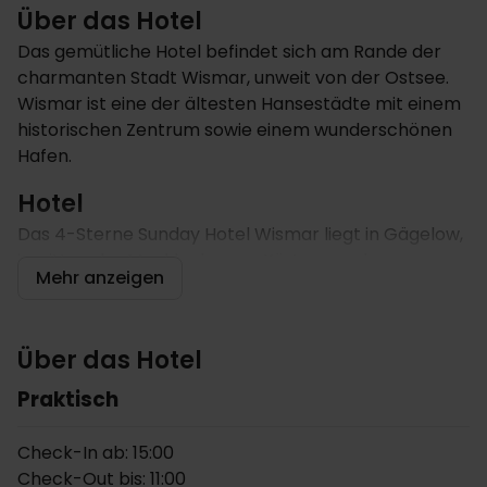
Über das Hotel
Das gemütliche Hotel befindet sich am Rande der
charmanten Stadt Wismar, unweit von der Ostsee.
Wismar ist eine der ältesten Hansestädte mit einem
historischen Zentrum sowie einem wunderschönen
Hafen.
Hotel
Das 4-Sterne Sunday Hotel Wismar liegt in Gägelow,
inmitten der Mecklenburger Küsten- und
Mehr anzeigen
Seenlandschaft an der Ostsee, vor den Toren der
Hansestadt Wismar. Im hoteleigenen Restaurant
"Bellevue" werden internationale Gerichte und lokale
Über das Hotel
Gerichte von Mecklenburg serviert. Am Abend
können Sie gemütlich in der Bar einen Drink
Praktisch
genießen. Das Hotel hat einen eigenen
Wellnessbereich mit einem Pool, der von 07:00 bis
Check-In ab: 15:00
22:00 Uhr geöffnet ist. Er kann jedoch in der Zeit von
Check-Out bis: 11:00