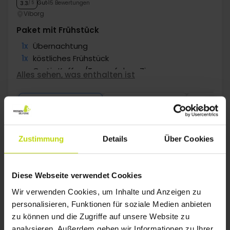
Gut
15 Bewertungen
3.3
/ 5
Viborg
Paket mit Frühstück
1x
Übernachtung
1x
köstliches Frühstück
∞
Gratis Kaffee/Tee auf dem Zimmer
Alles sehen, was enthalten ist
1x
Fl. Wein bei Anreise pro Zimmer
∞
Gratis Parken
Okt
65,-
Nov
65,-
Dez
p. P.
p. P.
Gesamt 130,-
Gesamt 130,-
G
Mehr anzeigen
Zustimmung
Details
Über Cookies
1
Diese Webseite verwendet Cookies
Wir verwenden Cookies, um Inhalte und Anzeigen zu
personalisieren, Funktionen für soziale Medien anbieten
FAQ
zu können und die Zugriffe auf unsere Website zu
analysieren. Außerdem geben wir Informationen zu Ihrer