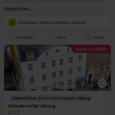
viele Sehenswürdigkeiten erleben können? Buchen Sie
einen Aufenthalt in einem von unseren vielen Hotels.
Weiterlesen ...
Unsere Hotelaufenthalte geben Ihnen garantiert eine
fantastische Auszeit in Viborg- mit eigener Anreise.
Entdecken Sie Ihre perfekte Auszeit
Sortieren
Filter
Karte
24%
Sparen bis zu
Übernachten Sie im historischen Viborg
Palads Hotel Viborg