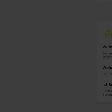
Welc
Die me
gegen 
Welc
Ja, Ri
Ist 
Bestbe
Sehen