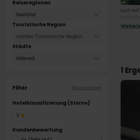
Reiseregionen
Lust auf
Seeland
Aufentha
Hillerød
Touristische Region
Weiterle
wählen Touristische Region
Städte
Hillerød
1 Er
Filter
Filter löschen
Hotelklassifizierung (Sterne)
3
3
Hotelsterne
Kundenbewertung
4+ (Sehr gut)
1