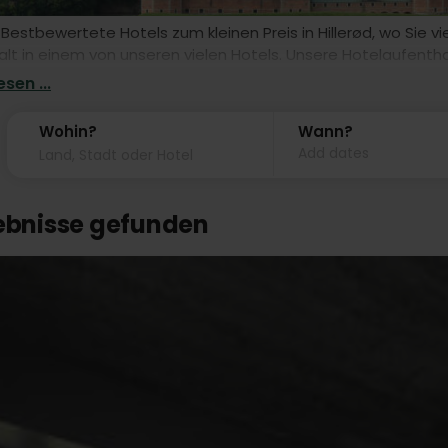
 Bestbewertete Hotels zum kleinen Preis in Hillerød, wo Sie
lt in einem von unseren vielen Hotels. Unsere Hotelaufentha
- mit eigener Anreise.
sen ...
Wohin?
Wann?
Add dates
gebnisse gefunden