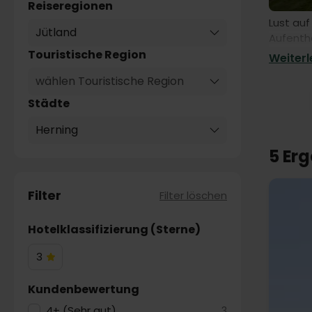
Reiseregionen
Lust auf
Jütland
Aufentha
Herning-
Touristische Region
Weiterle
wählen Touristische Region
Städte
Herning
5 Er
Filter
Filter löschen
Hotelklassifizierung (Sterne)
3
3
Hotelsterne
Kundenbewertung
4+ (Sehr gut)
3