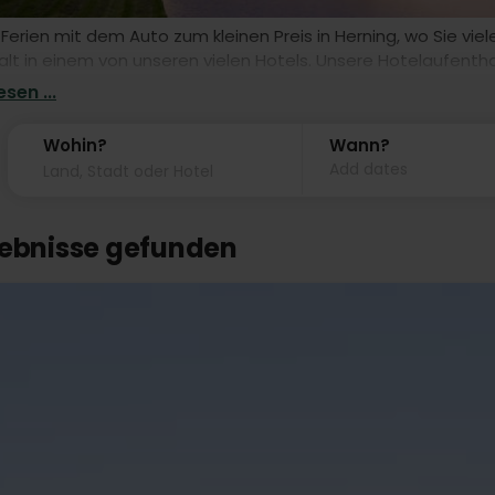
 Ferien mit dem Auto zum kleinen Preis in Herning, wo Sie v
lt in einem von unseren vielen Hotels. Unsere Hotelaufentha
 mit eigener Anreise.
sen ...
Wohin?
Wann?
Add dates
gebnisse gefunden