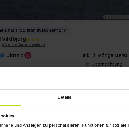
e und Tradition in Dänemark
 Vildbjerg
ing
Auf der Karte anzeigen
Classic
Inkl. 3-Gänge Menü
1x
Übernachtung
1x
Frühstücksbuffet
1x
3-Gänge Menü
1x
Kaffee/Tee u. K
∞
Gratis Parken am
Details
SALE
SALE
Cookies
g
65,-
Sep
65,-
Okt
65,-
p. P.
p. P.
p. P.
Gesamt 130,-
Gesamt 130,-
Gesamt 130,-
nhalte und Anzeigen zu personalisieren, Funktionen für soziale