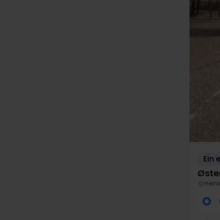
Ein 
Øste
Hern