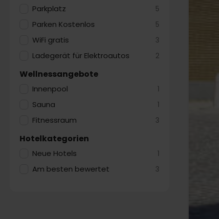
Parkplatz
5
Parken Kostenlos
5
WiFi gratis
3
Ladegerät für Elektroautos
2
Wellnessangebote
Innenpool
1
Sauna
1
Fitnessraum
3
Hotelkategorien
Neue Hotels
1
Am besten bewertet
3