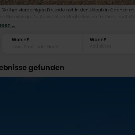
ie Ihre vierbeinigen Freunde mit in den Urlaub in Odense m
den Sie eine große Auswahl an Möglichkeiten für Ihren nächst
en können. Buchen Sie noch heute einen tollen Urlaub mit H
sen ...
Wohin?
Wann?
Add dates
gebnisse gefunden