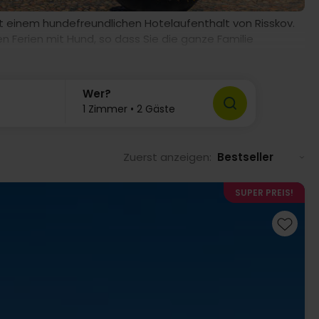
it einem hundefreundlichen Hotelaufenthalt von Risskov.
en Ferien mit Hund, so dass Sie die ganze Familie
otel in Odense!
Wer?
1 Zimmer • 2 Gäste
Zuerst anzeigen:
Bestseller
SUPER PREIS!