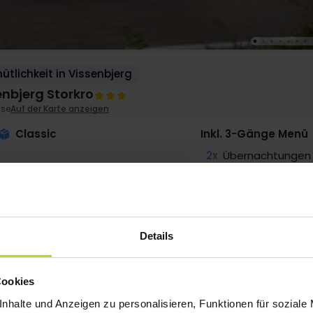
tlichkeit in Vissenbjerg
enbjerg Storkro
se
Auf der Karte anzeigen
Classic
Inkl. 3-Gänge Menü
2x
Übernachtungen
2x
Frühstück
2x
3-Gänge Menü/B
∞
Gratis Parken
∞
Gratis Internet
Details
Cookies
g
193,-
Sep
185,-
Okt
179,-
p. P.
p. P.
p. P.
Gesamt 386,-
Gesamt 370,-
Gesamt 358,-
nhalte und Anzeigen zu personalisieren, Funktionen für soziale