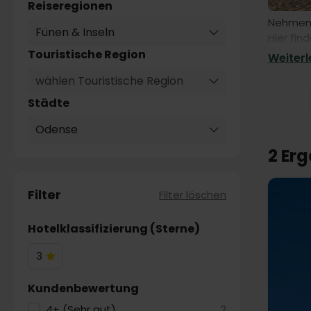
Reiseregionen
Nehmen S
Fünen & Inseln
Hier fin
mitnehm
Touristische Region
Weiterle
wählen Touristische Region
Städte
Odense
2 Er
Filter
Filter löschen
Hotelklassifizierung (Sterne)
3
3
Hotelsterne
Kundenbewertung
4+ (Sehr gut)
2