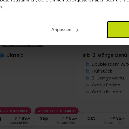
n.
Anpassen
ge" und Geschichte in Lolland
Cottage
bo
Auf der Karte anzeigen
Classic
Inkl. 2-Gänge Menü
1x
Double room w. t
1x
Frühstück
1x
2-Gänge Menü
∞
Gratis Parken
∞
Gratis Internet
G VERFÜGBARKEIT
WENIG VERFÜGBARKEIT
g
99,-
Sep
95,-
Okt
95,-
p. P.
p. P.
p. P.
Gesamt 198,-
Gesamt 190,-
Gesamt 190,-