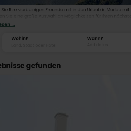
ie Ihre vierbeinigen Freunde mit in den Urlaub in Maribo mi
den Sie eine große Auswahl an Möglichkeiten für Ihren nächst
n können. Buchen Sie noch heute einen tollen Urlaub mit Ho
sen ...
Wohin?
Wann?
Add dates
gebnisse gefunden