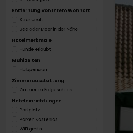
Entfernung von Ihrem Wohnort
Strandnah
1
See oder Meer in der Nähe
1
Hotelmerkmale
Hunde erlaubt
1
Mahlzeiten
Halbpension
1
Zimmerausstattung
Zimmer im Erdgeschoss
1
Hoteleinrichtungen
Parkplatz
1
Parken Kostenlos
1
WiFi gratis
1