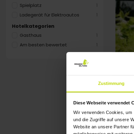
Spielplatz
1
Ladegerät für Elektroautos
1
Hotelkategorien
Gasthaus
1
Am besten bewertet
1
Zustimmung
Diese Webseite verwendet 
Wir verwenden Cookies, um I
und die Zugriffe auf unsere 
Website an unsere Partner fü
möglicherweise mit weiteren