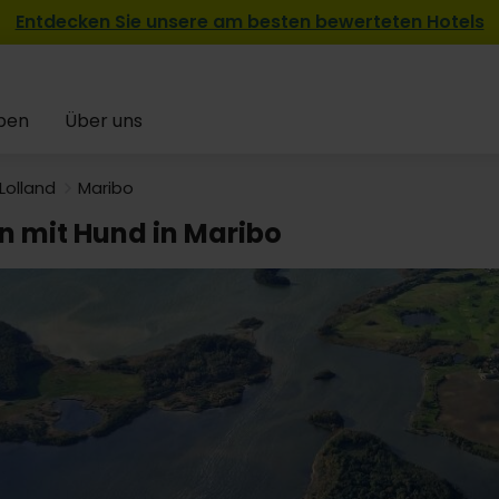
Entdecken Sie unsere am besten bewerteten Hotels
pen
Über uns
Lolland
Maribo
en mit Hund in Maribo