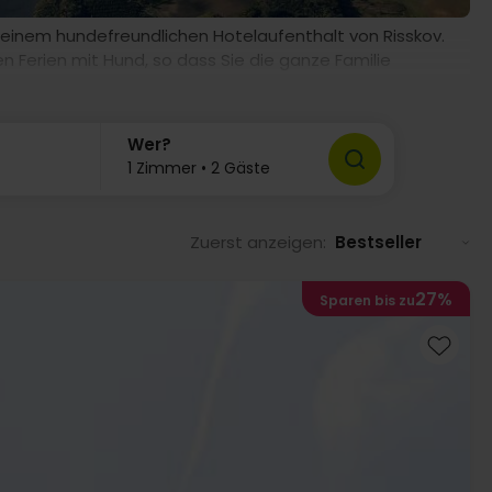
t einem hundefreundlichen Hotelaufenthalt von Risskov.
en Ferien mit Hund, so dass Sie die ganze Familie
tel in Maribo!
Wer?
1 Zimmer • 2 Gäste
Zuerst anzeigen:
Bestseller
27%
Sparen bis zu