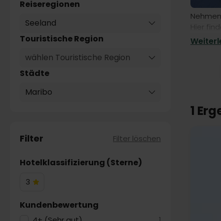
Reiseregionen
Nehmen S
Seeland
Hier fin
mitnehme
Touristische Region
Weiterle
wählen Touristische Region
Städte
Maribo
1 Er
Filter
Filter löschen
Hotelklassifizierung (Sterne)
3
3
Hotelsterne
Kundenbewertung
4+ (Sehr gut)
1