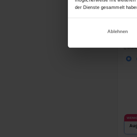
der Dienste gesammelt habe
Ablehnen
"Hyg
The 
Mari
WENI
Au