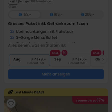
Sehr gut
2171 Bewertungen
4.0
/ 5
Kiel
153,-
165,-
209,-
Grosses Paket inkl. Getränke zum Essen
2x
Übernachtungen mit Frühstück
2x
3-Gänge Menü/Buffet
∞
Getränke beim Abendessen inkl.
Alles sehen, was enthalten ist
∞
Eintritt in die Erlebnis- & Freizeitwelt
SALE
SALE
∞
Gratis Internet und Parken
Aug
179,-
Sep
175,-
Okt
p. P.
p. P.
Gesamt 358,-
Gesamt 350,-
G
Mehr anzeigen
37%
Sparen bis zu