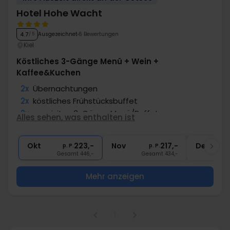
Hotel Hohe Wacht
Ausgezeichnet
6 Bewertungen
4.7
/ 5
Kiel
Köstliches 3-Gänge Menü + Wein +
Kaffee&Kuchen
2x
Übernachtungen
2x
köstliches Frühstücksbuffet
2x
exquisites 3-Gänge Menü/Buffet
Alles sehen, was enthalten ist
1x
Kaffee/Tee und Kuchen am Nachmittag
1x
Fl. Wein bei Anreise pro Zimmer
Okt
223,-
Nov
217,-
Dez
p. P.
p. P.
Gesamt 446,-
Gesamt 434,-
G
Mehr anzeigen
1