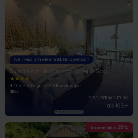
Wellness am Meer inkl. Halbpension
Slowdown Bottsand Hotel & Spa
4.4
/ 5
Sehr gut
104 Bewertungen
Kiel
FÜR 1 ÜBERNACHTUNG
ab 103,-
35%
Sparen bis zu