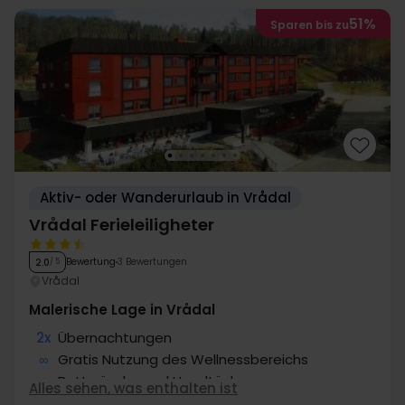
51%
Sparen bis zu
Aktiv- oder Wanderurlaub in Vrådal
Vrådal Ferieleiligheter
Bewertung
3 Bewertungen
2.0
/ 5
Vrådal
Malerische Lage in Vrådal
2x
Übernachtungen
∞
Gratis Nutzung des Wellnessbereichs
∞
Bettwäsche und Handtücher
Alles sehen, was enthalten ist
∞
Gratis Parken