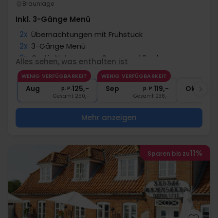
Braunlage
Inkl. 3-Gänge Menü
2x
Übernachtungen mit Frühstück
2x
3-Gänge Menü
2x
Gratis Nutzung von Sauna und Pool
Alles sehen, was enthalten ist
1x
Begrüßungsgetränk
WENIG VERFÜGBARKEIT
WENIG VERFÜGBARKEIT
∞
Gratis Internet und Parken
Aug
125,-
Sep
119,-
Okt
p. P.
p. P.
Gesamt 250,-
Gesamt 238,-
G
Mehr anzeigen
11%
Sparen bis zu