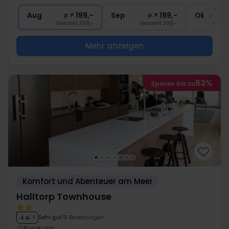
∞
Gratis Parken
Aug
199,-
Sep
199,-
Okt
p. P.
p. P.
Gesamt 398,-
Gesamt 398,-
G
Mehr anzeigen
63%
Sparen bis zu
Komfort und Abenteuer am Meer
Halltorp Townhouse
Sehr gut
18 Bewertungen
4.4
/ 5
Borgholm