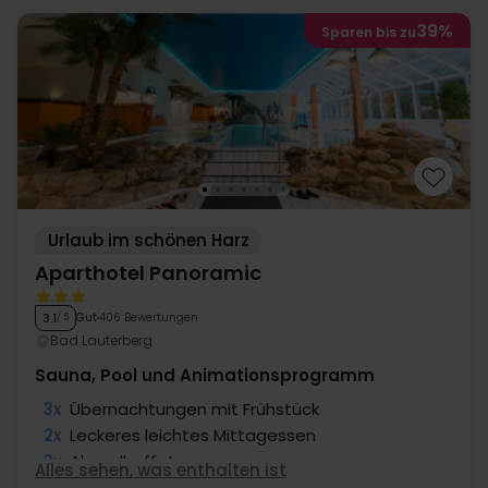
39%
Sparen bis zu
Urlaub im schönen Harz
Aparthotel Panoramic
Gut
406 Bewertungen
3.1
/ 5
Bad Lauterberg
Sauna, Pool und Animationsprogramm
3x
Übernachtungen mit Frühstück
2x
Leckeres leichtes Mittagessen
3x
Abendbuffet
Alles sehen, was enthalten ist
2x
Kaffee und Kuchen