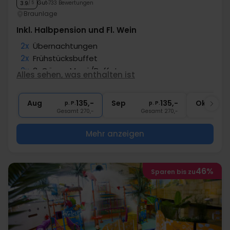
Gut
733 Bewertungen
3.9
/ 5
Braunlage
Inkl. Halbpension und Fl. Wein
2x
Übernachtungen
2x
Frühstücksbuffet
2x
3-Gänge Menü/Buffet
Alles sehen, was enthalten ist
1x
Fl. Wein im Zim. zum teilen
∞
Gratis Internet und Parken
Aug
135,-
Sep
135,-
Okt
p. P.
p. P.
Gesamt 270,-
Gesamt 270,-
G
Mehr anzeigen
46%
Sparen bis zu