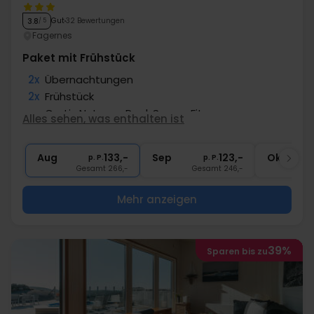
Gut
32 Bewertungen
3.8
/ 5
Fagernes
Paket mit Frühstück
2x
Übernachtungen
2x
Frühstück
∞
Gratis Nutzung Pool, Sauna, Fitness
Alles sehen, was enthalten ist
1x
Bettwäsche, Endreinigung
∞
Gratis Internet
Aug
133,-
Sep
123,-
Okt
p. P.
p. P.
Gesamt 266,-
Gesamt 246,-
G
Mehr anzeigen
39%
Sparen bis zu