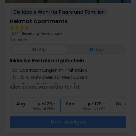
Die ideale Wahl für Paare und Familien
Hekmat Apartments
Bewertung
1 Bewertungen
2.0
/ 5
Husum
149,-
165,-
Inklusive Restaurantgutschein
2x
Übernachtungen m. Frühstück
1x
20 € Gutschein für Restaurant
2x
1 Tasse Kaffee/Tee bei Anreise
Alles sehen, was enthalten ist
∞
Später Check Out
∞
Endreinigung
Aug
179,-
Sep
179,-
Okt
p. P.
p. P.
Gesamt 358,-
Gesamt 358,-
G
Mehr anzeigen