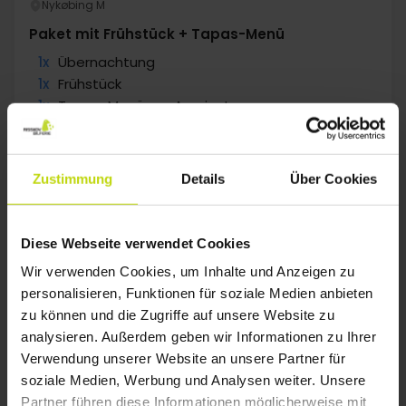
Nykøbing M
Paket mit Frühstück + Tapas-Menü
1x
Übernachtung
1x
Frühstück
1x
Tapas-Menü am Anreisetag
Alles sehen, was enthalten ist
1x
1 Flasche Wein
∞
Gratis Parken und Internet
Aug
65,-
Sep
65,-
Okt
p. P.
p. P.
Gesamt 130,-
Gesamt 130,-
G
Zustimmung
Details
Über Cookies
Mehr anzeigen
Diese Webseite verwendet Cookies
Wir verwenden Cookies, um Inhalte und Anzeigen zu
31%
Sparen bis zu
personalisieren, Funktionen für soziale Medien anbieten
zu können und die Zugriffe auf unsere Website zu
analysieren. Außerdem geben wir Informationen zu Ihrer
Verwendung unserer Website an unsere Partner für
soziale Medien, Werbung und Analysen weiter. Unsere
Partner führen diese Informationen möglicherweise mit