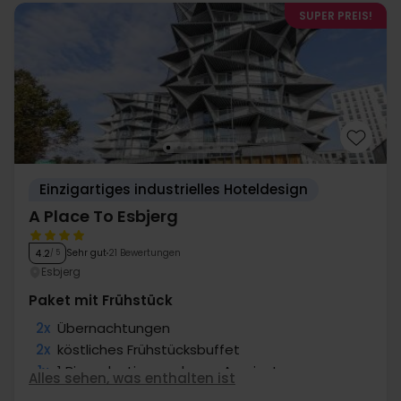
SUPER PREIS!
Einzigartiges industrielles Hoteldesign
A Place To Esbjerg
Sehr gut
21 Bewertungen
4.2
/ 5
Esbjerg
Paket mit Frühstück
2x
Übernachtungen
2x
köstliches Frühstücksbuffet
1x
1 Bier oder Limonade am Anreisetag
Alles sehen, was enthalten ist
1x
Kaffee zum Mitnehmen