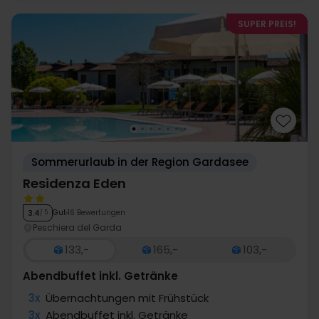
SUPER PREIS!
Sommerurlaub in der Region Gardasee
Residenza Eden
Gut
16 Bewertungen
3.4
/ 5
Peschiera del Garda
133,-
165,-
103,-
Abendbuffet inkl. Getränke
3x
Übernachtungen mit Frühstück
3x
Abendbuffet inkl. Getränke