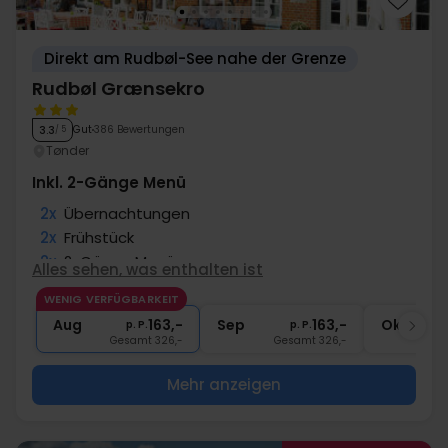
Direkt am Rudbøl-See nahe der Grenze
Rudbøl Grænsekro
Gut
386 Bewertungen
3.3
/ 5
Tønder
Inkl. 2-Gänge Menü
2x
Übernachtungen
2x
Frühstück
2x
2-Gänge Menü
Alles sehen, was enthalten ist
∞
Gratis Parken
WENIG VERFÜGBARKEIT
∞
Gratis Internet
Aug
163,-
Sep
163,-
Okt
p. P.
p. P.
Gesamt 326,-
Gesamt 326,-
G
Mehr anzeigen