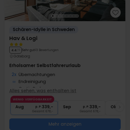
Schären-Idylle in Schweden
Hav & Logi
Sehr gut
13 Bewertungen
4.4
/ 5
Göteborg
Erholsamer Selbstfahrerurlaub
2x
Übernachtungen
∞
Endreinigung
∞
Gratis Parken
Alles sehen, was enthalten ist
∞
Fußläufige Entfernung zum Strand
WENIG VERFÜGBARKEIT
∞
Kostenloses Internet
Aug
339,-
Sep
339,-
Okt
p. P.
p. P.
Gesamt 678,-
Gesamt 678,-
G
Mehr anzeigen