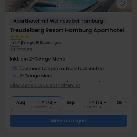
Aparthotel mit Wellness bei Hamburg
Treudelberg Resort Hamburg Aparthotel
Sehr gut
15 Bewertungen
4.1
/ 5
Hamburg
Inkl. ein 2-Gänge Menü
2x
Übernachtungen m. Frühstücksbuffet
1x
2-Gänge Menü
2x
Gratis Nutzung Spa-/Wellnessbereich
Alles sehen, was enthalten ist
1x
Nutzung Fitness
∞
Gratis Internet
Aug
173,-
Sep
173,-
Okt
p. P.
p. P.
Gesamt 346,-
Gesamt 346,-
G
Mehr anzeigen