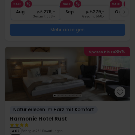
SALE
SALE
SALE
3x
Gratis Getränke von 10:00 - 21:00
Aug
279,-
Sep
279,-
Okt
p. P.
p. P.
Gesamt 558,-
Gesamt 558,-
G
Mehr anzeigen
35%
Sparen bis zu
Natur erleben im Harz mit Komfort
Harmonie Hotel Rust
Sehr gut
234 Bewertungen
4.1
/ 5