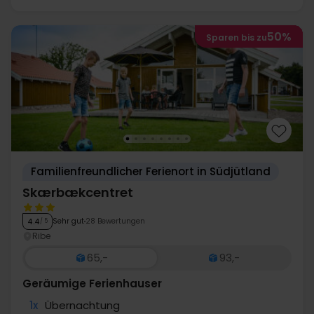
50%
Sparen bis zu
Familienfreundlicher Ferienort in Südjütland
Skærbækcentret
Sehr gut
28 Bewertungen
4.4
/ 5
Ribe
65,-
93,-
Geräumige Ferienhauser
1x
Übernachtung