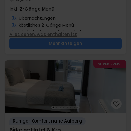
Inkl. 2-Gänge Menü
3x
Übernachtungen
3x
köstliches 2-Gänge Menü
1x
alkoholfreies Getränk nach dem Essen
Alles sehen, was enthalten ist
3x
Entry to the relax area
Mehr anzeigen
∞
Gratis Parken
SUPER PREIS!
Ruhiger Komfort nahe Aalborg
Birkelse Hotel & Kro