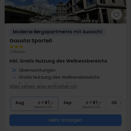
Moderne Bergapartments mit Aussicht
Gausta Sportell
Rjukan
Inkl. Gratis Nutzung des Wellnessbereichs
2x
Übernachtungen
∞
Gratis Nutzung des Wellnessbereichs
∞
Bettwäsche und Handtücher
Alles sehen, was enthalten ist
∞
Endreinigung
2x
Gratis Parken
Aug
87,-
Sep
87,-
Okt
p. P.
p. P.
Gesamt 174,-
Gesamt 174,-
Mehr anzeigen