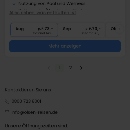
∞
Nutzung von Pool und Wellness
∞
Bettwäsche/Handtücher/Endreinigung
Alles sehen, was enthalten ist
1x
1 Gratis Aktivität (freie Wahl)
1x
Strom, Wasser und Gas inklusive
Aug
73,-
Sep
73,-
Okt
p. P.
p. P.
Gesamt 146,-
Gesamt 146,-
G
Mehr anzeigen
1
2
Kontaktieren Sie uns
0800 723 8001
info@olsen-reisen.de
Unsere Öffnungszeiten sind: