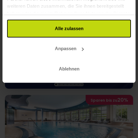
weiteren Daten zusammen, die Sie ihnen bereitgestellt
haben oder die sie im Rahmen Ihrer Nutzung der Dienste
gesammelt haben.
Alle zulassen
2.500 m² Spa & Genusspension
Post Seefeld Wellnesshotel Tirol
Anpassen
4.2
/ 5
Sehr gut
5 Bewertungen
Innsbruck
Ablehnen
FÜR 2 NÄCHTE
ab 213,-
20%
Sparen bis zu