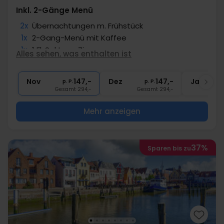
Inkl. 2-Gänge Menü
2x
Übernachtungen m. Frühstück
1x
2-Gang-Menü mit Kaffee
1x
1 Fl. Sekt pro Zimmer
Alles sehen, was enthalten ist
1x
10 € Gutschein für den Spa-Bereich
∞
Gratis Verleih von Bademänteln
Nov
147,-
Dez
147,-
Jan
p. P.
p. P.
Gesamt 294,-
Gesamt 294,-
G
Mehr anzeigen
37%
Sparen bis zu