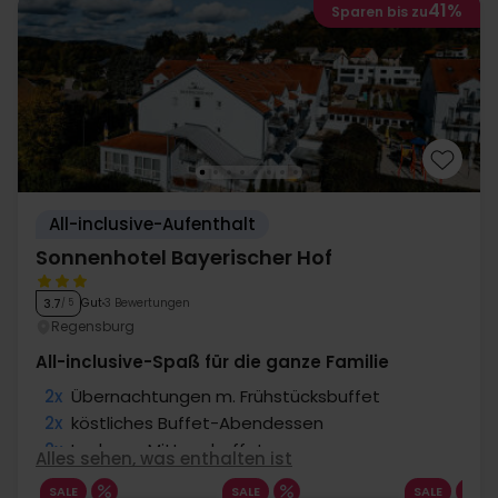
41%
Sparen bis zu
All-inclusive-Aufenthalt
Sonnenhotel Bayerischer Hof
Gut
3 Bewertungen
3.7
/ 5
Regensburg
All-inclusive-Spaß für die ganze Familie
2x
Übernachtungen m. Frühstücksbuffet
2x
köstliches Buffet-Abendessen
2x
Leckeres Mittagsbuffet
Alles sehen, was enthalten ist
2x
Gratis Getränke während des Tages
SALE
SALE
SALE