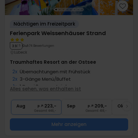
Nächtigen im Freizeitpark
Ferienpark Weissenhäuser Strand
Gut
74 Bewertungen
3.9
/ 5
Lübeck
Traumhaftes Resort an der Ostsee
2x
Übernachtungen mit Frühstück
2x
3-Gänge Menü/Buffet
1x
1 Begrüßungsgetränk
Alles sehen, was enthalten ist
∞
Zugang zu Abenteuer Dschungelland
∞
Eintritt in Subtropischen Badeparadies
Aug
223,-
Sep
209,-
Okt
p. P.
p. P.
Gesamt 446,-
Gesamt 418,-
G
Mehr anzeigen