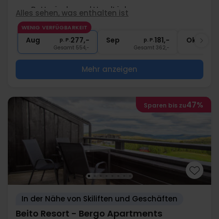
∞
Bettwäsche und Handtücher
Alles sehen, was enthalten ist
∞
Gratis Parken
WENIG VERFÜGBARKEIT
1x
Kostenloser Shuttle-Service
Aug
277,-
Sep
181,-
Okt
p. P.
p. P.
Gesamt 554,-
Gesamt 362,-
G
Mehr anzeigen
47%
Sparen bis zu
In der Nähe von Skiliften und Geschäften
Beito Resort - Bergo Apartments