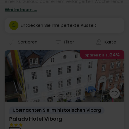
einer Kurzurlaub oder einem verlängerten Wochenende
bekommen Sie eine dringend benötigte Pause, neue
Weiterlesen ...
Eindrücke und tolle Möglichkeiten, Zeit zu verbringen.
Finden Sie ein günstiges Hotel in Viborg und gehen Sie
Entdecken Sie Ihre perfekte Auszeit
auf eine wunderbare Kurzurlaub.
Sortieren
Filter
Karte
24%
Sparen bis zu
Übernachten Sie im historischen Viborg
Palads Hotel Viborg