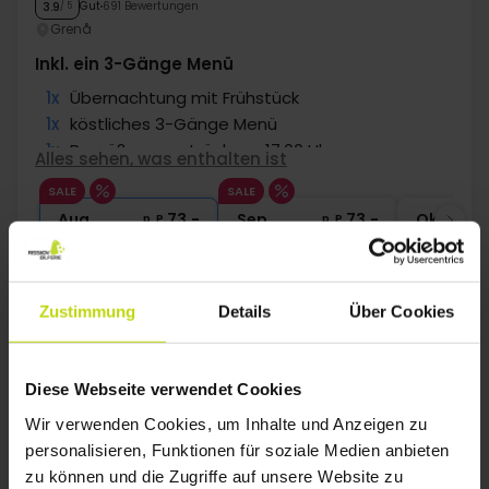
Gut
691 Bewertungen
3.9
/ 5
Grenå
Inkl. ein 3-Gänge Menü
1x
Übernachtung mit Frühstück
1x
köstliches 3-Gänge Menü
1x
Begrüßungsgetränk um 17.00 Uhr
Alles sehen, was enthalten ist
∞
Gratis Kaffee/Tee zum Aufenthalt
SALE
SALE
∞
Gratis Internet und Parken
Aug
73,-
Sep
73,-
Okt
p. P.
p. P.
Gesamt 146,-
Gesamt 146,-
G
Mehr anzeigen
Zustimmung
Details
Über Cookies
1
Diese Webseite verwendet Cookies
Wir verwenden Cookies, um Inhalte und Anzeigen zu
FAQ
personalisieren, Funktionen für soziale Medien anbieten
zu können und die Zugriffe auf unsere Website zu