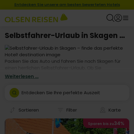
Entdecken Sie unsere am besten bewerteten Hotels
Selbstfahrer-Urlaub in Skagen – finde das perfekte Hotel!
Packen Sie das Auto und fahren Sie nach Skagen für
einen herrlichen Selbstfahrer-Urlaub. Ob Sie
Naturerlebnisse oder Shopping und Sightseeing suchen
Weiterlesen ...
– wir haben garantiert ein Hotelangebot, das zu Ihren
Bedürfnissen passt. Urlaub mit dem eigenen Auto
Entdecken Sie Ihre perfekte Auszeit
bietet große Freiheit, also buchen Sie heute und freuen
Sie sich auf Ihre Reise!
Sortieren
Filter
Karte
34%
Sparen bis zu