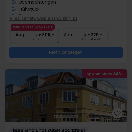
2x
Übernachtungen
2x
Frühstück
2x
3-Gänge Menü
Alles sehen, was enthalten ist
1x
Kaffee zum Mitnehmen
WENIG VERFÜGBARKEIT
1x
Weinstunde von 15.00- 16.00
Aug
305,-
Sep
225,-
p. P.
p. P.
Gesamt 610,-
Gesamt 450,-
Mehr anzeigen
24%
Sparen bis zu
pure Erholung! Super Sparpreis!