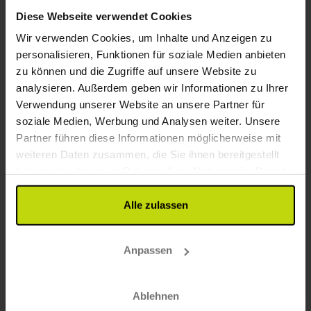
Diese Webseite verwendet Cookies
Wir verwenden Cookies, um Inhalte und Anzeigen zu
personalisieren, Funktionen für soziale Medien anbieten
zu können und die Zugriffe auf unsere Website zu
analysieren. Außerdem geben wir Informationen zu Ihrer
Idyllisches Skagerak & Kattegat erleben
Verwendung unserer Website an unsere Partner für
Skagen Hotel
soziale Medien, Werbung und Analysen weiter. Unsere
Partner führen diese Informationen möglicherweise mit
Ausgezeichnet
243 Bewertungen
4.5
/ 5
weiteren Daten zusammen, die Sie ihnen bereitgestellt
Skagen
haben oder die sie im Rahmen Ihrer Nutzung der Dienste
Inkl. Halbpension
gesammelt haben.
1x
Übernachtung
Alle zulassen
1x
Frühstücksbuffet
1x
2-Gänge Menü
Alles sehen, was enthalten ist
Anpassen
∞
Gratis Parken am Hotel
WENIG VERFÜGBARKEIT
∞
Zentrale Lage
Sep
93,-
Okt
93,-
Nov
p. P.
p. P.
Gesamt 186,-
Gesamt 186,-
G
Ablehnen