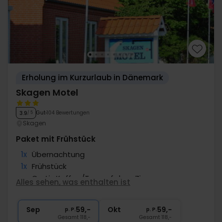
Erholung im Kurzurlaub in Dänemark
Skagen Motel
Gut
104 Bewertungen
3.9
/ 5
Skagen
Paket mit Frühstück
1x
Übernachtung
1x
Frühstück
∞
Gratis Kaffee/Tee auf dem Zimmer
Alles sehen, was enthalten ist
1x
Fl. Wein bei Anreise pro Zimmer
∞
Gratis Internet und Parken
Sep
59,-
Okt
59,-
p. P.
p. P.
Gesamt 118,-
Gesamt 118,-