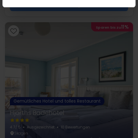
Mehr anzeigen
11%
Sparen bis zu
Gemütliches Hotel und tolles Restaurant
Hjorths Badehotel
4.7
/ 5
Ausgezeichnet
10 Bewertungen
Skagen