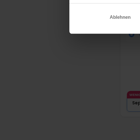
Ska
Radi
Ablehnen
Silke
WENI
Se