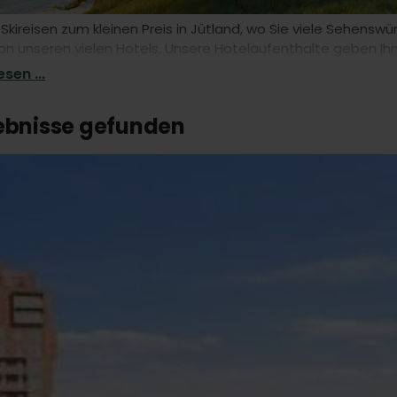
 Skireisen zum kleinen Preis in Jütland, wo Sie viele Sehensw
n unseren vielen Hotels. Unsere Hotelaufenthalte geben Ihne
Anreise.
sen ...
gebnisse gefunden