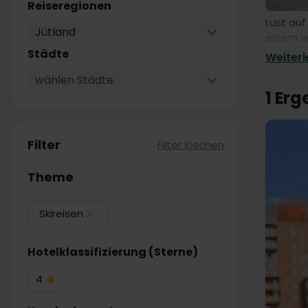
Reiseregionen
Lust auf
Jütland
einem vo
eigener 
Städte
Weiterle
wählen Städte
1 Er
Filter
Filter löschen
Theme
Skireisen
Hotelklassifizierung (Sterne)
4
4
Hotelsterne