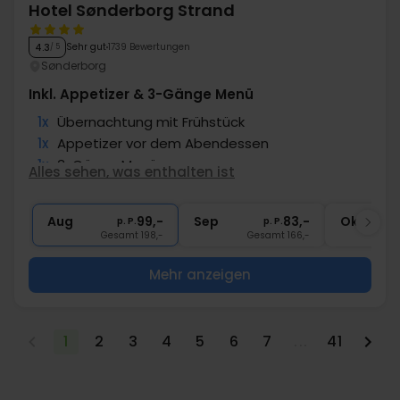
Hotel Sønderborg Strand
Sehr gut
1739 Bewertungen
4.3
/ 5
Sønderborg
Inkl. Appetizer & 3-Gänge Menü
1x
Übernachtung mit Frühstück
1x
Appetizer vor dem Abendessen
1x
3-Gänge Menü
Alles sehen, was enthalten ist
1x
Kaffee & Süsses nach dem Abendessen
∞
Gratis Parken
Aug
99,-
Sep
83,-
Okt
p. P.
p. P.
Gesamt 198,-
Gesamt 166,-
G
Mehr anzeigen
1
2
3
4
5
6
7
...
41