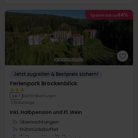
44%
Sparen bis zu
Jetzt zugreifen & Bestpreis sichern!
Ferienpark Brockenblick
Gut
734 Bewertungen
3.9
/ 5
Braunlage
Inkl. Halbpension und Fl. Wein
2x
Übernachtungen
2x
Frühstücksbuffet
2x
3-Gänge Menü/Buffet