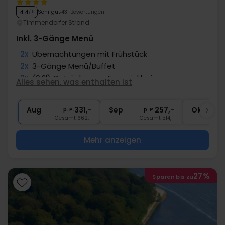
Sehr gut
431 Bewertungen
4.4
/ 5
Timmendorfer Strand
Inkl. 3-Gänge Menü
2x
Übernachtungen mit Frühstück
2x
3-Gänge Menü/Buffet
2x
(0,2l) Getränke zum Essen inklusive
Alles sehen, was enthalten ist
∞
Gratis Nutzung des Schwimmbads
2x
1 Flasche Mineralwasser
Aug
331,-
Sep
257,-
Okt
p. P.
p. P.
Gesamt 662,-
Gesamt 514,-
G
Mehr anzeigen
27%
Sparen bis zu