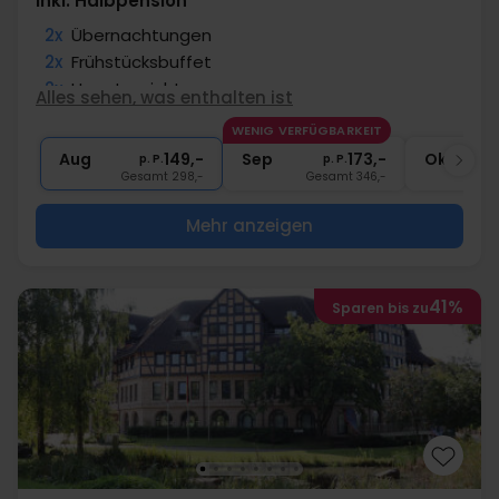
Inkl. Halbpension
2x
Übernachtungen
2x
Frühstücksbuffet
2x
Hauptgericht
Alles sehen, was enthalten ist
2x
1 Glas Wein/Bier zum Abendessen
WENIG VERFÜGBARKEIT
∞
Nutzung Sauna
Aug
149,-
Sep
173,-
Okt
p. P.
p. P.
Gesamt 298,-
Gesamt 346,-
G
Mehr anzeigen
41%
Sparen bis zu