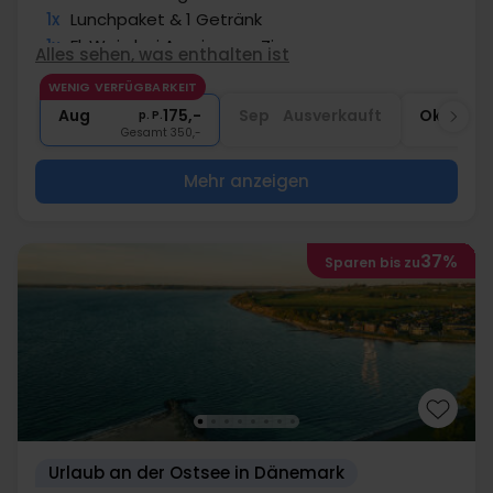
1x
Lunchpaket & 1 Getränk
1x
Fl. Wein bei Anreise pro Zimmer
Alles sehen, was enthalten ist
1x
1 Fl. Wasser bei Anreise pro Zimmer
WENIG VERFÜGBARKEIT
2x
Gratis Nutzung des Spa
Aug
175,-
Sep
Ausverkauft
Okt
p. P.
Gesamt 350,-
G
Mehr anzeigen
37%
Sparen bis zu
Urlaub an der Ostsee in Dänemark