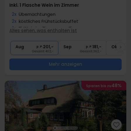
Inkl. 1 Flasche Wein im Zimmer
2x
Übernachtungen
2x
köstliches Frühstücksbuffet
1x
Fl. Wein im Zimmer pro Zimmer
Alles sehen, was enthalten ist
∞
Gratis Nutzung Pool, Sauna, Fitness
1x
Fl. Wasser im Zimmer pro Zimmer
Aug
201,-
Sep
181,-
Okt
p. P.
p. P.
Gesamt 402,-
Gesamt 362,-
G
Mehr anzeigen
48%
Sparen bis zu