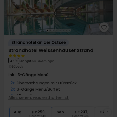
Strandhotel an der Ostsee
Strandhotel Weissenhäuser Strand
Sehr gut
337 Bewertungen
4.3
/ 5
Lübeck
Inkl. 3-Gänge Menü
2x
Übernachtungen mit Frühstück
2x
3-Gänge Menü/Buffet
1x
1 Begrüßungsgetränk
Alles sehen, was enthalten ist
1x
Fl. Wein bei Anreise pro Zimmer
2x
Gratis Nutzung Pool, Sauna, Fitness
Aug
259,-
Sep
237,-
Okt
p. P.
p. P.
Gesamt 518,-
Gesamt 474,-
G