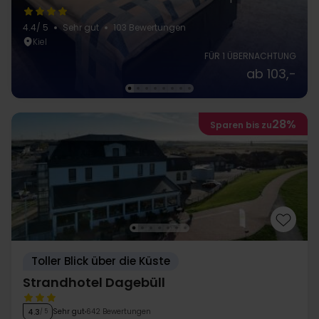
4.4
/ 5
Sehr gut
103 Bewertungen
Kiel
FÜR 1 ÜBERNACHTUNG
ab 103,-
28%
Sparen bis zu
Toller Blick über die Küste
Strandhotel Dagebüll
Sehr gut
642 Bewertungen
4.3
/ 5