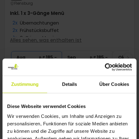
Flensburg
Inkl. 1 x 3-Gänge Menü
2x
Übernachtungen
2x
Frühstücksbuffet
1x
3-Gänge Menü
Alles sehen, was enthalten ist
1x
Fl. Wein bei Anreise pro Zimmer
∞
Gratis Internet und Parken
Aug
185,-
Sep
185,-
Okt
p. P.
p. P.
Gesamt 370,-
Gesamt 370,-
G
Mehr anzeigen
Zustimmung
Details
Über Cookies
64%
Sparen bis zu
Diese Webseite verwendet Cookies
Wir verwenden Cookies, um Inhalte und Anzeigen zu
personalisieren, Funktionen für soziale Medien anbieten
zu können und die Zugriffe auf unsere Website zu
analysieren. Außerdem geben wir Informationen zu Ihrer