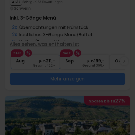
Sehr gut
153 Bewertungen
4.5
/ 5
Schwerin
Inkl. 3-Gänge Menü
2x
Übernachtungen mit Frühstück
2x
köstliches 3-Gänge Menü/Buffet
2x
Kaffee/Tee und Kuchen
Alles sehen, was enthalten ist
1x
ein Gratisgetränk
SALE
SALE
∞
Gratis Nutzung Spa-/Wellnessbereich
Aug
211,-
Sep
199,-
Okt
p. P.
p. P.
Gesamt 422,-
Gesamt 398,-
G
Mehr anzeigen
27%
Sparen bis zu