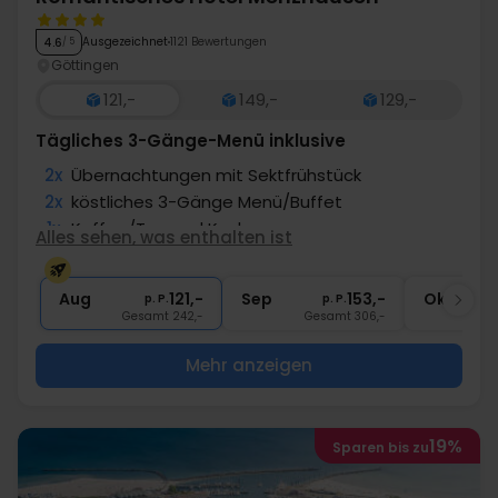
Ausgezeichnet
1121 Bewertungen
4.6
/ 5
Göttingen
121,-
149,-
129,-
Tägliches 3-Gänge-Menü inklusive
2x
Übernachtungen mit Sektfrühstück
2x
köstliches 3-Gänge Menü/Buffet
1x
Kaffee/Tee und Kuchen
Alles sehen, was enthalten ist
1x
1 Begrüßungsgetränk
∞
Gratis Nutzung des Wellnessbereichs
Aug
121,-
Sep
153,-
Okt
p. P.
p. P.
Gesamt 242,-
Gesamt 306,-
G
Mehr anzeigen
19%
Sparen bis zu