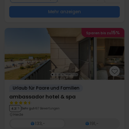
Mehr anzeigen
15%
Sparen bis zu
Urlaub für Paare und Familien
ambassador hotel & spa
Sehr gut
167 Bewertungen
4.3
/ 5
Heide
133,-
191,-