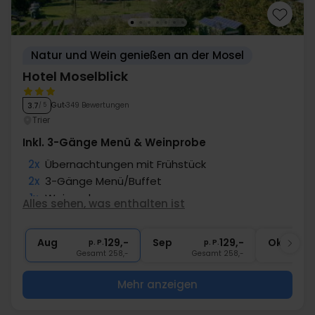
Natur und Wein genießen an der Mosel
Hotel Moselblick
Gut
349 Bewertungen
3.7
/ 5
Trier
Inkl. 3-Gänge Menü & Weinprobe
2x
Übernachtungen mit Frühstück
2x
3-Gänge Menü/Buffet
1x
Weinprobe
Alles sehen, was enthalten ist
1x
Fl. Wein im Zim. zum teilen
1x
Abschiedsgeschenk
Aug
129,-
Sep
129,-
Okt
p. P.
p. P.
Gesamt 258,-
Gesamt 258,-
G
Mehr anzeigen