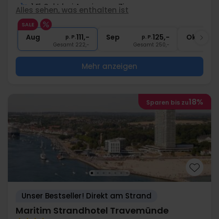
1x
1 Fl. Sekt bei Anreise pro Zimmer
Alles sehen, was enthalten ist
1x
Abschiedsgeschenk
SALE
2x
Gratis Internet
Aug
111,-
Sep
125,-
Okt
p. P.
p. P.
Gesamt 222,-
Gesamt 250,-
G
Mehr anzeigen
18%
Sparen bis zu
Unser Bestseller! Direkt am Strand
Maritim Strandhotel Travemünde