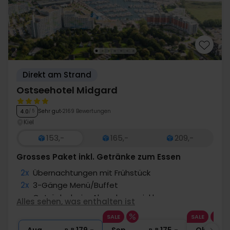
Direkt am Strand
Ostseehotel Midgard
Sehr gut
2169 Bewertungen
4.0
/ 5
Kiel
153,-
165,-
209,-
Grosses Paket inkl. Getränke zum Essen
2x
Übernachtungen mit Frühstück
2x
3-Gänge Menü/Buffet
∞
Getränke beim Abendessen inkl.
Alles sehen, was enthalten ist
∞
Eintritt in die Erlebnis- & Freizeitwelt
SALE
SALE
∞
Gratis Internet und Parken
p. P.
p. P.