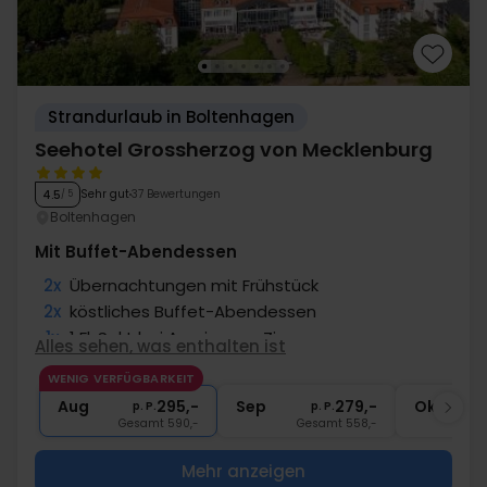
Strandurlaub in Boltenhagen
Seehotel Grossherzog von Mecklenburg
Sehr gut
37 Bewertungen
4.5
/ 5
Boltenhagen
Mit Buffet-Abendessen
2x
Übernachtungen mit Frühstück
2x
köstliches Buffet-Abendessen
1x
1 Fl. Sekt bei Anreise pro Zimmer
Alles sehen, was enthalten ist
1x
Kaffee zum Mitnehmen
WENIG VERFÜGBARKEIT
1x
1 Fl. Wasser bei Anreise pro Zimmer
Aug
295,-
Sep
279,-
Okt
p. P.
p. P.
Gesamt 590,-
Gesamt 558,-
G
Mehr anzeigen