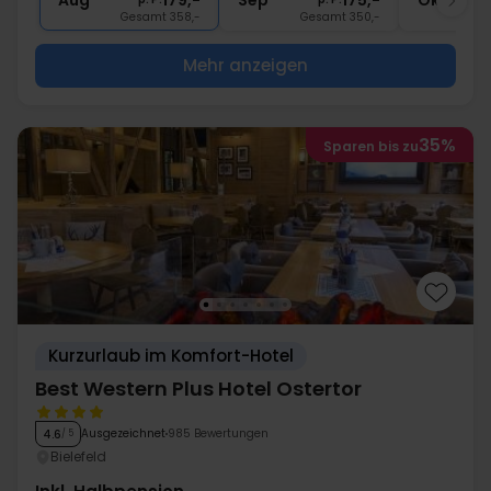
Aug
179,-
Sep
175,-
Okt
Gesamt 358,-
Gesamt 350,-
G
Mehr anzeigen
35%
Sparen bis zu
Kurzurlaub im Komfort-Hotel
Best Western Plus Hotel Ostertor
Ausgezeichnet
985 Bewertungen
4.6
/ 5
Bielefeld