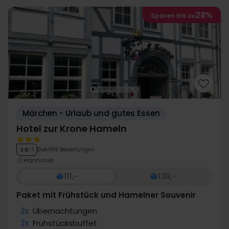
28%
Sparen bis zu
Märchen - Urlaub und gutes Essen
Hotel zur Krone Hameln
Gut
499 Bewertungen
3.9
/ 5
Hannover
111,-
139,-
Paket mit Frühstück und Hamelner Souvenir
2x
Übernachtungen
2x
Frühstücksbuffet