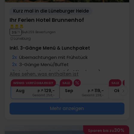
Kurz mal in die Lüneburger Heide
Ihr Ferien Hotel Brunnenhof
Gut
259 Bewertungen
3.5
/ 5
Lüneburg
Inkl. 3-Gänge Menü & Lunchpaket
2x
Übernachtungen mit Frühstück
2x
3-Gänge Menü/Buffet
1x
Leckeres Lunchpaket (z. Mitnehmen)
Alles sehen, was enthalten ist
1x
5 € Wellnessgutschein
WENIG VERFÜGBARKEIT
SALE
SALE
2x
Gratis Nutzung von Sauna und Pool
Aug
129,-
Sep
119,-
Okt
p. P.
p. P.
Gesamt 258,-
Gesamt 238,-
G
Mehr anzeigen
30%
Sparen bis zu