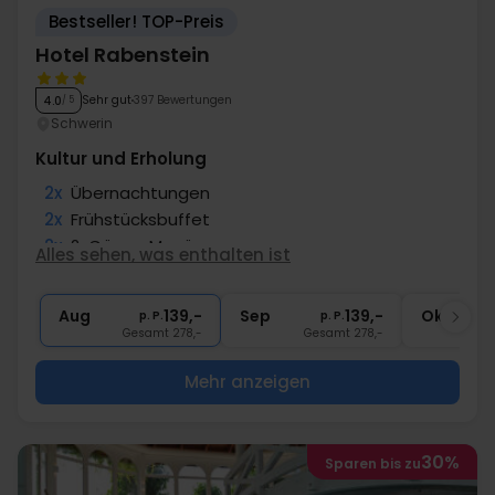
Bestseller! TOP-Preis
Hotel Rabenstein
Sehr gut
397 Bewertungen
4.0
/ 5
Schwerin
Kultur und Erholung
2x
Übernachtungen
2x
Frühstücksbuffet
2x
2-Gänge Menü
Alles sehen, was enthalten ist
∞
Gratis Parken
∞
Gratis Internet
Aug
139,-
Sep
139,-
Okt
p. P.
p. P.
Gesamt 278,-
Gesamt 278,-
G
Mehr anzeigen
30%
Sparen bis zu