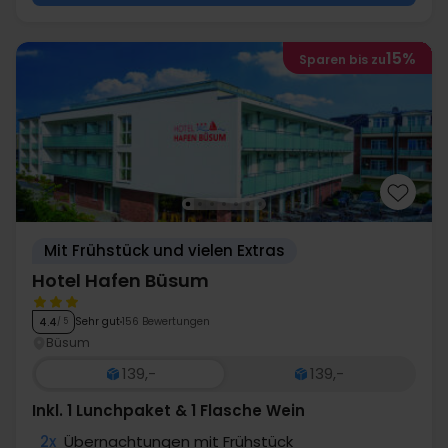
15%
Sparen bis zu
Mit Frühstück und vielen Extras
Hotel Hafen Büsum
Sehr gut
156 Bewertungen
4.4
/ 5
Büsum
139,-
139,-
Inkl. 1 Lunchpaket & 1 Flasche Wein
2x
Übernachtungen mit Frühstück