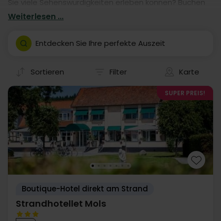
Sie viele Sehenswürdigkeiten erleben können? Buchen
Sie einen Aufenthalt in einem von unseren vielen Hotels.
Weiterlesen ...
Unsere Hotelaufenthalte geben Ihnen garantiert eine
fantastische Auszeit in Ebeltoft- mit eigener Anreise.
Entdecken Sie Ihre perfekte Auszeit
Sortieren
Filter
Karte
SUPER PREIS!
Boutique-Hotel direkt am Strand
Strandhotellet Mols