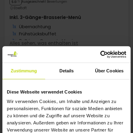
Ausgezeichnet
1 Bewertungen
5.0
/ 5
Ebeltoft
Inkl. 3-Gänge-Brasserie-Menü
1x
Übernachtung
1x
Frühstücksbuffet
1x
3-Gänge Brasserie Menü
Alles sehen, was enthalten ist
∞
Gratis Parken
Aug
153,-
Sep
153,-
Okt
p. P.
p. P.
Gesamt 306,-
Gesamt 306,-
G
Zustimmung
Details
Über Cookies
Mehr anzeigen
Diese Webseite verwendet Cookies
1
Wir verwenden Cookies, um Inhalte und Anzeigen zu
personalisieren, Funktionen für soziale Medien anbieten
zu können und die Zugriffe auf unsere Website zu
FAQ
analysieren. Außerdem geben wir Informationen zu Ihrer
Verwendung unserer Website an unsere Partner für