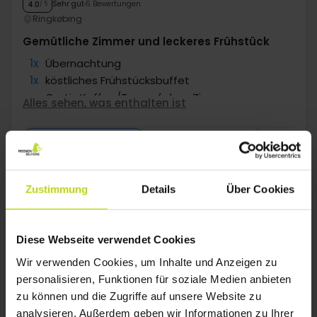
Sehr gut
5 Bewertungen
4.0
/ 5
Ringkøbing
Gemütliche Zimmer und leckeres Frühstück
1x
Übernachtung
1x
köstliches Frühstücksbuffet
∞
Gratis Kaffee/Tee auf dem Zimmer
Alles sehen, was enthalten ist
∞
Gratis Parken
∞
Gratis Internet
Okt
57,-
Nov
57,-
Dez
p. P.
p. P.
Gesamt 114,-
Gesamt 114,-
Mehr anzeigen
Zustimmung
Details
Über Cookies
1
Diese Webseite verwendet Cookies
Wir verwenden Cookies, um Inhalte und Anzeigen zu
personalisieren, Funktionen für soziale Medien anbieten
FAQ
zu können und die Zugriffe auf unsere Website zu
analysieren. Außerdem geben wir Informationen zu Ihrer