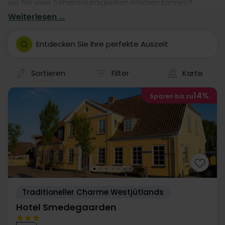
wo Sie viele Sehenswürdigkeiten erleben können?
Buchen Sie einen Aufenthalt in einem von unseren
Weiterlesen ...
vielen Hotels. Unsere Hotelaufenthalte geben Ihnen
garantiert eine fantastische Auszeit in Ringkøbing- mit
Entdecken Sie Ihre perfekte Auszeit
eigener Anreise.
Sortieren
Filter
Karte
14%
Sparen bis zu
Traditioneller Charme Westjütlands
Hotel Smedegaarden