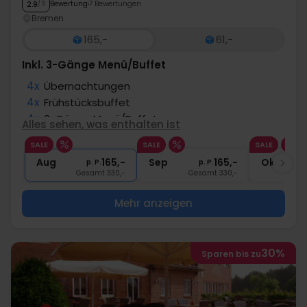
Bewertung
7 Bewertungen
2.9
/ 5
Bremen
165,-
61,-
Inkl. 3-Gänge Menü/Buffet
4x
Übernachtungen
4x
Frühstücksbuffet
4x
3-Gänge Menü/Buffet
Alles sehen, was enthalten ist
4x
1 Glas Wein/Bier zum Abendessen
SALE
SALE
SALE
∞
Gratis Nutzung des Wellnessbereichs
Aug
165,-
Sep
165,-
Okt
p. P.
p. P.
Gesamt 330,-
Gesamt 330,-
G
Mehr anzeigen
30%
Sparen bis zu