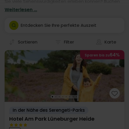
Sie viele Sehenswürdigkeiten erleben können? Buchen
Sie einen Aufenthalt in einem von unseren vielen Hotels.
Weiterlesen ...
Unsere Hotelaufenthalte geben Ihnen garantiert eine
fantastische Auszeit in Bremen- mit eigener Anreise.
Entdecken Sie Ihre perfekte Auszeit
Sortieren
Filter
Karte
64%
Sparen bis zu
In der Nähe des Serengeti-Parks
Hotel Am Park Lüneburger Heide