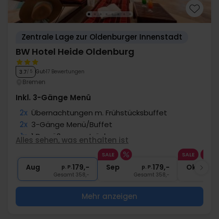
Zentrale Lage zur Oldenburger Innenstadt
BW Hotel Heide Oldenburg
Gut
17 Bewertungen
3.7
/ 5
Bremen
Inkl. 3-Gänge Menü
2x
Übernachtungen m. Frühstücksbuffet
2x
3-Gänge Menü/Buffet
1x
1 Begrüßungsgetränk
Alles sehen, was enthalten ist
1x
1 Flasche Mineralwasser
SALE
SALE
2x
Gratis Parken in Tiefgarage
Aug
179,-
Sep
179,-
Okt
p. P.
p. P.
Gesamt 358,-
Gesamt 358,-
G
Mehr anzeigen