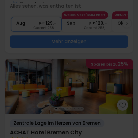
1x
Flammkuchen
Alles sehen, was enthalten ist
1x
1 Begrüßungsgetränk
WENIG VERFÜGBARKEIT
WENIG VERF
2x
Kaffee zum Mitnehmen
Aug
129,-
Sep
129,-
Okt
p. P.
p. P.
Gesamt 258,-
Gesamt 258,-
G
Mehr anzeigen
25%
Sparen bis zu
Zentrale Lage im Herzen von Bremen
ACHAT Hotel Bremen City