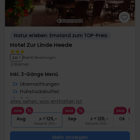
Natur erleben: Emsland zum TOP-Preis
Hotel Zur Linde Heede
Gut
46 Bewertungen
3.6
/ 5
Bremen
Inkl. 3-Gänge Menü
2x
Übernachtungen
2x
Frühstücksbuffet
2x
3-Gänge Menü
Alles sehen, was enthalten ist
1x
1 Begrüßungsgetränk
SALE
SALE
SALE
∞
Gratis Parken
Aug
125,-
Sep
125,-
Okt
p. P.
p. P.
Gesamt 250,-
Gesamt 250,-
G
Mehr anzeigen