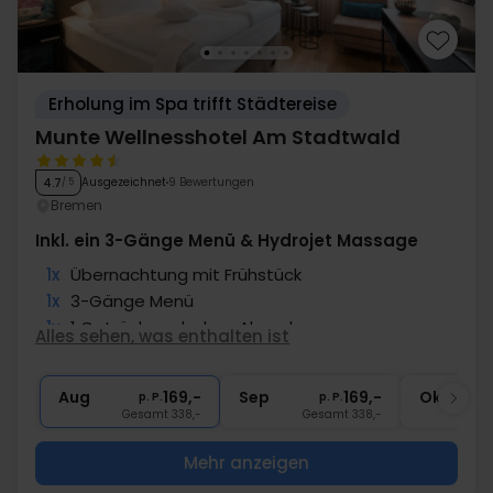
Erholung im Spa trifft Städtereise
Munte Wellnesshotel Am Stadtwald
Ausgezeichnet
9 Bewertungen
4.7
/ 5
Bremen
Inkl. ein 3-Gänge Menü & Hydrojet Massage
1x
Übernachtung mit Frühstück
1x
3-Gänge Menü
1x
1 Getränk nach dem Abendessen
Alles sehen, was enthalten ist
∞
Gratis Nutzung Spabereich & Fitness
1x
Hydrojet Massage
Aug
169,-
Sep
169,-
Okt
p. P.
p. P.
Gesamt 338,-
Gesamt 338,-
G
Mehr anzeigen