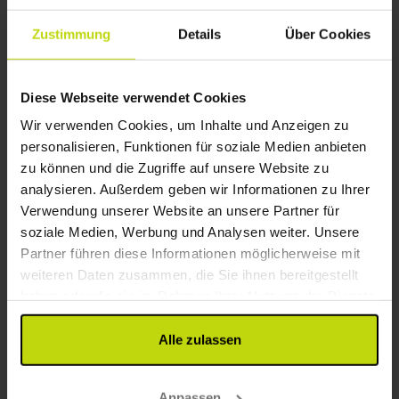
Alles sehen, was enthalten ist
1x
Weingeschenk am Abreisetag
Zustimmung
Details
Über Cookies
2x
Gratis Parken am Hotel
Aug
111,-
Sep
111,-
Okt
p. P.
p. P.
Gesamt 222,-
Gesamt 222,-
G
Diese Webseite verwendet Cookies
Mehr anzeigen
Wir verwenden Cookies, um Inhalte und Anzeigen zu
personalisieren, Funktionen für soziale Medien anbieten
26%
zu können und die Zugriffe auf unsere Website zu
Sparen bis zu
analysieren. Außerdem geben wir Informationen zu Ihrer
Verwendung unserer Website an unsere Partner für
soziale Medien, Werbung und Analysen weiter. Unsere
Partner führen diese Informationen möglicherweise mit
weiteren Daten zusammen, die Sie ihnen bereitgestellt
haben oder die sie im Rahmen Ihrer Nutzung der Dienste
gesammelt haben.
Bremen entdecken und genießen
Alle zulassen
Hotel Fährhaus Farge
Anpassen