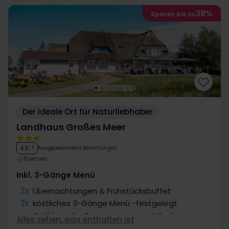
38%
Sparen bis zu
Der ideale Ort für Naturliebhaber
Landhaus Großes Meer
Ausgezeichnet
4 Bewertungen
4.5
/ 5
Bremen
Inkl. 3-Gänge Menü
2x
Übernachtungen & Frühstücksbuffet
2x
köstliches 3-Gänge Menü -festgelegt
∞
Ostfriesische Teezeremonie mit Kuchen
Alles sehen, was enthalten ist
1x
1 Begrüßungsgetränk