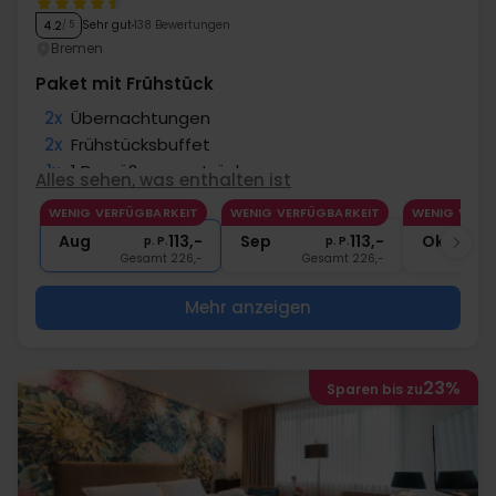
Sehr gut
138 Bewertungen
4.2
/ 5
Bremen
Paket mit Frühstück
2x
Übernachtungen
2x
Frühstücksbuffet
1x
1 Begrüßungsgetränk
Alles sehen, was enthalten ist
1x
Kaffee zum Mitnehmen
WENIG VERFÜGBARKEIT
WENIG VERFÜGBARKEIT
WENIG VERF
2x
Gratis Wasser an der Wasserstation
Aug
113,-
Sep
113,-
Okt
p. P.
p. P.
Gesamt 226,-
Gesamt 226,-
G
Mehr anzeigen
23%
Sparen bis zu