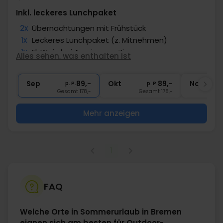
Inkl. leckeres Lunchpaket
2x
Übernachtungen mit Frühstück
1x
Leckeres Lunchpaket (z. Mitnehmen)
1x
Fl. Wein bei Anreise pro Zimmer
Alles sehen, was enthalten ist
∞
Snack auf dem Zimmer
∞
Gratis Parken und Internet
Sep
89,-
Okt
89,-
Nov
p. P.
p. P.
Gesamt 178,-
Gesamt 178,-
Mehr anzeigen
1
FAQ
Welche Orte in Sommerurlaub in Bremen
eignen sich am besten für Outdoor-