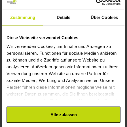
100 m vom Strand entfernt
Hotel Klostergaarden
Zustimmung
Details
Über Cookies
Sehr gut
77 Bewertungen
4.1
/ 5
Allinge
Diese Webseite verwendet Cookies
Paket mit Frühstück
Wir verwenden Cookies, um Inhalte und Anzeigen zu
2x
Übernachtungen
personalisieren, Funktionen für soziale Medien anbieten
2x
Frühstück m. Hausspezialitäten
zu können und die Zugriffe auf unsere Website zu
2x
Kaffee­­ rund um die Uhr
Alles sehen, was enthalten ist
analysieren. Außerdem geben wir Informationen zu Ihrer
1x
Weinstunde von 16.00- 17.00
WENIG VERFÜGBARKEIT
Verwendung unserer Website an unsere Partner für
∞
Historisches Hotel
Sep
125,-
Okt
113,-
p. P.
p. P.
soziale Medien, Werbung und Analysen weiter. Unsere
Gesamt 250,-
Gesamt 226,-
Partner führen diese Informationen möglicherweise mit
weiteren Daten zusammen, die Sie ihnen bereitgestellt
Mehr anzeigen
haben oder die sie im Rahmen Ihrer Nutzung der Dienste
gesammelt haben.
Alle zulassen
1