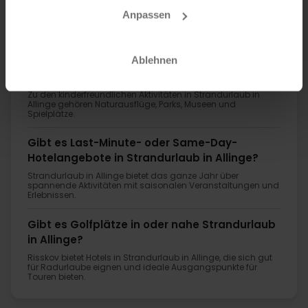
Anpassen
FAQ
Ablehnen
Welche Hotels in Strandurlaub in Allinge
haben Zimmer für Familien mit zwei Kindern?
Zu den kinderfreundlichen Aktivitäten in Strandurlaub in
Allinge gehören Naturausflüge, Parks, Museen und
Spielplätze.
Gibt es Last-Minute- oder Same-Day-
Hotelangebote in Strandurlaub in Allinge?
Strandurlaub in Allinge bietet das ganze Jahr über
spannende Aktivitäten mit saisonalen Veranstaltungen und
Erlebnissen.
Gibt es Golfplätze in oder nahe Strandurlaub
in Allinge?
Risskov bietet Hotels in Strandurlaub in Allinge, die sich gut
für Radurlaube eignen und ideale Ausgangspunkte für
Touren bieten.