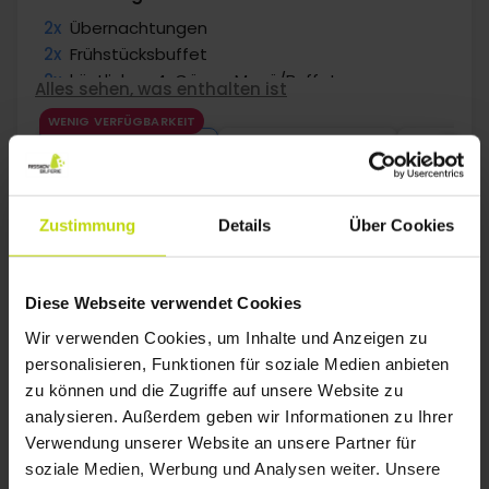
2x
Übernachtungen
2x
Frühstücksbuffet
2x
köstliches 4-Gänge Menü/Buffet
Alles sehen, was enthalten ist
2x
Gratis Kaffee/Tee am Nachmittag
WENIG VERFÜGBARKEIT
∞
Gratis Parken
Aug
211,-
Sep
173,-
Okt
p. P.
p. P.
Gesamt 422,-
Gesamt 346,-
G
Mehr anzeigen
Zustimmung
Details
Über Cookies
1
Diese Webseite verwendet Cookies
Wir verwenden Cookies, um Inhalte und Anzeigen zu
personalisieren, Funktionen für soziale Medien anbieten
FAQ
zu können und die Zugriffe auf unsere Website zu
analysieren. Außerdem geben wir Informationen zu Ihrer
Welche Hotels in Strandurlaub in Svaneke
Verwendung unserer Website an unsere Partner für
haben Zimmer für Familien mit drei Kindern?
soziale Medien, Werbung und Analysen weiter. Unsere
Ja, Risskov bietet attraktive Hotelpakete in Strandurlaub in