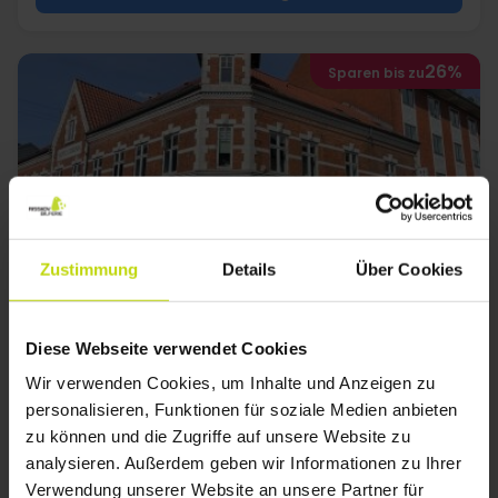
26%
Sparen bis zu
Zustimmung
Details
Über Cookies
Tiefpreis!! Zentral in Herning
Herning City Hotel
Diese Webseite verwendet Cookies
Sehr gut
63 Bewertungen
4.4
/ 5
Wir verwenden Cookies, um Inhalte und Anzeigen zu
Herning
personalisieren, Funktionen für soziale Medien anbieten
Inkl. 2-Gänge Menü
zu können und die Zugriffe auf unsere Website zu
2x
Übernachtungen
analysieren. Außerdem geben wir Informationen zu Ihrer
2x
Frühstücksbuffet
Verwendung unserer Website an unsere Partner für