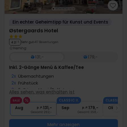
Ein echter Geheimtipp für Kunst und Events
Østergaards Hotel
Sehr gut
417 Bewertungen
4.2
/ 5
Herning
131,-
179,-
Inkl. 2-Gänge Menü & Kaffee/Tee
2x
Übernachtungen
2x
Frühstück
2x
2-Gänge Menü/Buffet
Alles sehen, was enthalten ist
2x
Gratis Kaffee/Tee zum Aufenthalt
CLASSIC II.
CLASSIC II.
SALE
∞
Gratis Parken und Internet
Aug
131,-
Sep
179,-
Okt
p. P.
p. P.
Gesamt 262,-
Gesamt 358,-
G
Mehr anzeigen