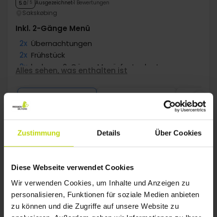
Ausgezeichnet
1 Bewertungen
5.0
/ 5
Sakskøbing
Inkl. 2-Gänge Menü
2x
Übernachtungen
2x
Frühstück
2x
leckeres 2-Gänge Menü, festgelegt
Alles sehen, was enthalten ist
∞
Gratis Parken am Hotel
∞
Gratis Internet
Aug
145,-
Sep
145,-
Okt
p. P.
p. P.
Gesamt 290,-
Gesamt 290,-
G
Mehr anzeigen
Zustimmung
Details
Über Cookies
1
Diese Webseite verwendet Cookies
Wir verwenden Cookies, um Inhalte und Anzeigen zu
personalisieren, Funktionen für soziale Medien anbieten
FAQ
zu können und die Zugriffe auf unsere Website zu