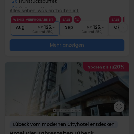
2x
Frühstücksbuffet
2x
3-Gänge Menü
Alles sehen, was enthalten ist
1x
1 Begrüßungsgetränk
WENIG VERFÜGBARKEIT
SALE
SALE
∞
Gratis Parken
Aug
125,-
Sep
125,-
Okt
p. P.
p. P.
Gesamt 250,-
Gesamt 250,-
G
Mehr anzeigen
20%
Sparen bis zu
Lübeck vom modernen Cityhotel entdecken
Hotel Vier Jahreszeiten Lübeck