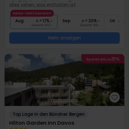
1x
Fl. Wein zur Abreise pro Zimmer
Alles sehen, was enthalten ist
∞
Gratis Nutzung Spa-/Wellnessbereich
WENIG VERFÜGBARKEIT
∞
20% Rabatt auf Spa-Behandlungen
Aug
175,-
Sep
209,-
Okt
p. P.
p. P.
Gesamt 350,-
Gesamt 418,-
G
Mehr anzeigen
31%
Sparen bis zu
Top Lage in den Bündner Bergen
Hilton Garden Inn Davos