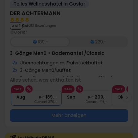
Tolles Wellnesshotel in Goslar
DER ACHTERMANN
Gut
212 Bewertungen
3.6
/ 5
Goslar
189,-
229,-
3-Gänge Menü + Bademantel /Classic
2x
Übernachtungen m. Frühstückbuffet
2x
3-Gänge Menü/Buffet
∞
Begrüßungsgetränk + Kaffee zum Mitnehmen
Alles sehen, was enthalten ist
∞
Bademantel und Badeschuhe
SALE
SALE
SALE
∞
Gratis Nutzung des Wellnessbereichs
Aug
189,-
Sep
209,-
Okt
p. P.
p. P.
Gesamt 378,-
Gesamt 418,-
G
Mehr anzeigen