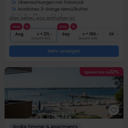
2x
Übernachtungen mit Frühstück
2x
köstliches 3-Gänge Menü/Buffet
2x
Kaffee/Tee und Kuchen
Alles sehen, was enthalten ist
1x
ein Gratisgetränk
SALE
SALE
∞
Gratis Nutzung Spa-/Wellnessbereich
Aug
211,-
Sep
199,-
Okt
p. P.
p. P.
Gesamt 422,-
Gesamt 398,-
G
Mehr anzeigen
22%
Sparen bis zu
Große Zimmer & Apartments