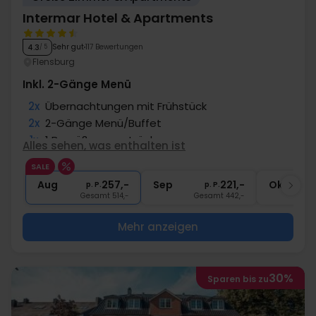
Intermar Hotel & Apartments
Sehr gut
117 Bewertungen
4.3
/ 5
Flensburg
Inkl. 2-Gänge Menü
2x
Übernachtungen mit Frühstück
2x
2-Gänge Menü/Buffet
1x
1 Begrüßungsgetränk
Alles sehen, was enthalten ist
1x
Fl. Wein zur Abreise pro Zimmer
SALE
1x
Nutzung Sauna
Aug
257,-
Sep
221,-
Okt
p. P.
p. P.
Gesamt 514,-
Gesamt 442,-
G
Mehr anzeigen
30%
Sparen bis zu