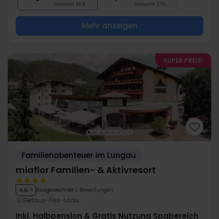
Gesamt 358,-
Gesamt 278,-
G
Mehr anzeigen
SUPER PREIS!
Familienabenteuer im Lungau
miaflor Familien- & Aktivresort
Ausgezeichnet
2 Bewertungen
4.5
/ 5
Serfaus-Fiss-Ladis
Inkl. Halbpension & Gratis Nutzung Spabereich