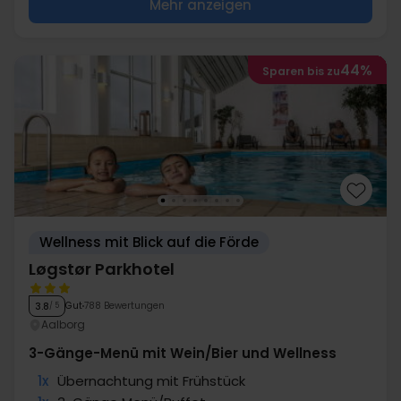
Mehr anzeigen
44%
Sparen bis zu
Wellness mit Blick auf die Förde
Løgstør Parkhotel
Gut
788 Bewertungen
3.8
/ 5
Aalborg
3-Gänge-Menü mit Wein/Bier und Wellness
1x
Übernachtung mit Frühstück