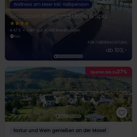
Wellness am Meer inkl. Halbpension
Slowdown Bottsand Hotel & Spa
4.4
/ 5
Sehr gut
105 Bewertungen
Kiel
FÜR 1 ÜBERNACHTUNG
ab 103,-
27%
Sparen bis zu
Natur und Wein genießen an der Mosel