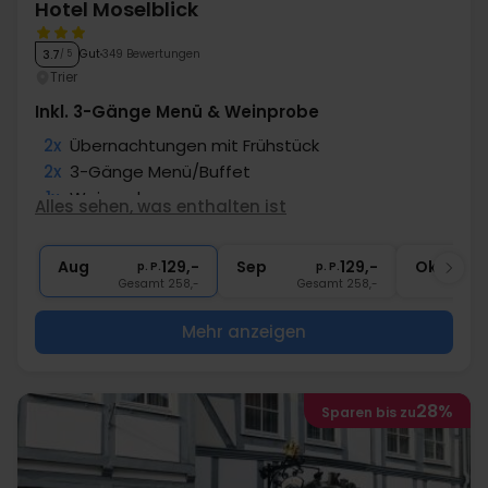
Hotel Moselblick
Gut
349 Bewertungen
3.7
/ 5
Trier
Inkl. 3-Gänge Menü & Weinprobe
2x
Übernachtungen mit Frühstück
2x
3-Gänge Menü/Buffet
1x
Weinprobe
Alles sehen, was enthalten ist
1x
Fl. Wein im Zim. zum teilen
1x
Abschiedsgeschenk
Aug
129,-
Sep
129,-
Okt
p. P.
p. P.
Gesamt 258,-
Gesamt 258,-
G
Mehr anzeigen
28%
Sparen bis zu