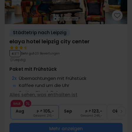
Städtetrip nach Leipzig
elaya hotel leipzig city center
Sehr gut
20 Bewertungen
4.1
/ 5
Leipzig
Paket mit Frühstück
2x
Übernachtungen mit Frühstück
∞
Kaffee­­ rund um die Uhr
∞
Später Check Out
Alles sehen, was enthalten ist
1x
Eiscreme
SALE
1x
1 Begrüßungsgetränk
Aug
105,-
Sep
123,-
Okt
p. P.
p. P.
Gesamt 210,-
Gesamt 246,-
G
Mehr anzeigen