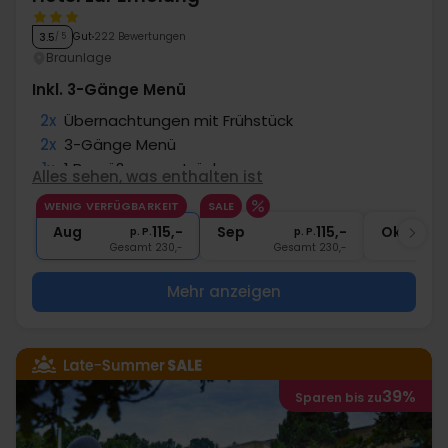
Gut
222 Bewertungen
3.5
/ 5
Braunlage
Inkl. 3-Gänge Menü
2x
Übernachtungen mit Frühstück
2x
3-Gänge Menü
1x
1 Begrüßungsgetränk
Alles sehen, was enthalten ist
2x
Gratis Internet und Parken
WENIG VERFÜGBARKEIT
SALE
1x
Kaffee zum Mitnehmen
Aug
115,-
Sep
115,-
Okt
p. P.
p. P.
Gesamt 230,-
Gesamt 230,-
G
Mehr anzeigen
39%
Sparen bis zu