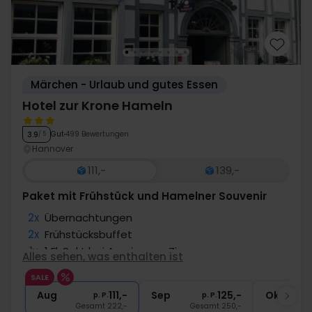
Märchen - Urlaub und gutes Essen
Hotel zur Krone Hameln
Gut
499 Bewertungen
3.9
/ 5
Hannover
111,-
139,-
Paket mit Frühstück und Hamelner Souvenir
2x
Übernachtungen
2x
Frühstücksbuffet
1x
1 Fl. Sekt bei Anreise pro Zimmer
Alles sehen, was enthalten ist
1x
Abschiedsgeschenk
SALE
2x
Gratis Internet
Aug
111,-
Sep
125,-
Okt
p. P.
p. P.
Gesamt 222,-
Gesamt 250,-
G