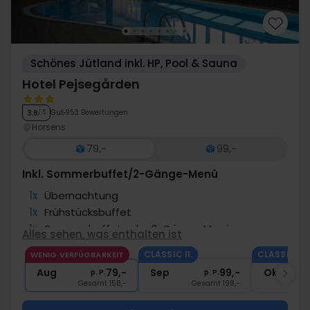
Schönes Jütland inkl. HP, Pool & Sauna
Hotel Pejsegården
Gut
953 Bewertungen
3.8
/ 5
Horsens
79,-
99,-
Inkl. Sommerbuffet/2-Gänge-Menü
1x
Übernachtung
1x
Frühstücksbuffet
1x
Sommerbuffet oder 2-Gänge-Menü
Alles sehen, was enthalten ist
∞
Kaffee­­ rund um die Uhr
CLASSIC II.
CLASSIC II.
WENIG VERFÜGBARKEIT
∞
Gratis Parken und Internet
Aug
79,-
Sep
99,-
Okt
p. P.
p. P.
Gesamt 158,-
Gesamt 198,-
G