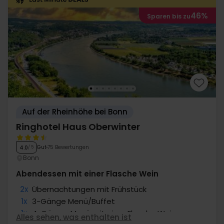
46%
Sparen bis zu
Auf der Rheinhöhe bei Bonn
Ringhotel Haus Oberwinter
Gut
75 Bewertungen
4.0
/ 5
Bonn
Abendessen mit einer Flasche Wein
2x
Übernachtungen mit Frühstück
1x
3-Gänge Menü/Buffet
1x
4-Gänge-Menü mit einer Flasche Wein
Alles sehen, was enthalten ist