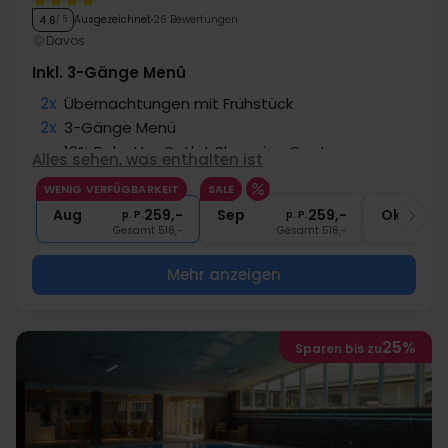
Ausgezeichnet
26 Bewertungen
4.6
/ 5
Davos
Inkl. 3-Gänge Menü
2x
Übernachtungen mit Frühstück
2x
3-Gänge Menü
∞
10% Rabatt - Outlet Shopping Center
Alles sehen, was enthalten ist
∞
Gratis Nutzung Spabereich & Fitness
WENIG VERFÜGBARKEIT
SALE
∞
Gratis Internet und Parken
Aug
259,-
Sep
259,-
Okt
p. P.
p. P.
Gesamt 518,-
Gesamt 518,-
G
Mehr anzeigen
25%
Sparen bis zu