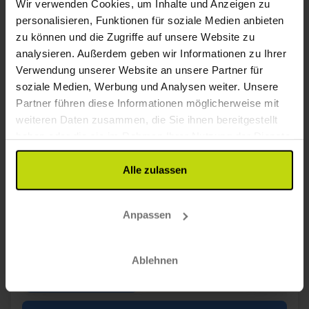
Wir verwenden Cookies, um Inhalte und Anzeigen zu
personalisieren, Funktionen für soziale Medien anbieten
zu können und die Zugriffe auf unsere Website zu
analysieren. Außerdem geben wir Informationen zu Ihrer
Aktueller Preistipp in der Lüneburger Heide
Verwendung unserer Website an unsere Partner für
Hotel Neetzer Hof
soziale Medien, Werbung und Analysen weiter. Unsere
Partner führen diese Informationen möglicherweise mit
Gut
254 Bewertungen
3.0
/ 5
weiteren Daten zusammen, die Sie ihnen bereitgestellt
Lüneburg
haben oder die sie im Rahmen Ihrer Nutzung der Dienste
95,-
105,-
gesammelt haben.
Alle zulassen
Inkl. 3-Gänge Menü + 1 Stunde Kegelbahn
2x
Übernachtungen mit Frühstück
2x
3-Gänge Menü
Anpassen
1x
Kaffee/Tee und Kuchen
Alles sehen, was enthalten ist
1x
1 Stunde Kegelbahn
CLASSIC II.
CLASSIC II.
CLASSIC II.
Ablehnen
1x
1 Begrüßungsgetränk
Aug
119,-
Sep
119,-
Okt
p. P.
p. P.
Gesamt 238,-
Gesamt 238,-
G