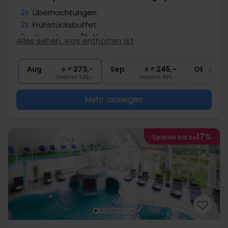
2x
Übernachtungen
2x
Frühstücksbuffet
2x
Abendmenu/Buffet
Alles sehen, was enthalten ist
∞
Snacks am Nachmittag
∞
Gratis Nutzung Spabereich & Fitness
Aug
273,-
Sep
245,-
Okt
p. P.
p. P.
Gesamt 546,-
Gesamt 490,-
G
Mehr anzeigen
17%
Sparen bis zu