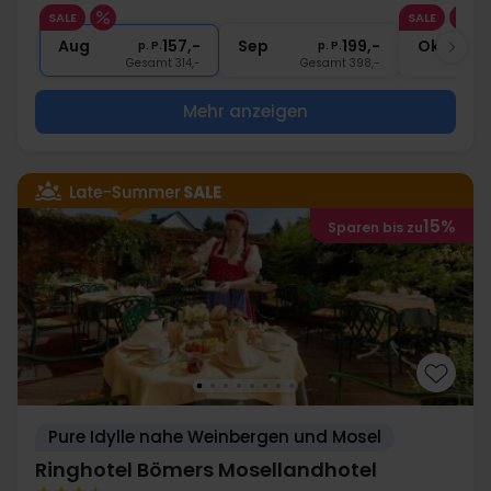
1x
1 Begrüßungsgetränk
SALE
SALE
∞
Gratis Nutzung Pool, Sauna, Fitness
Aug
157,-
Sep
199,-
Okt
p. P.
p. P.
Gesamt 314,-
Gesamt 398,-
G
Mehr anzeigen
15%
Sparen bis zu
Pure Idylle nahe Weinbergen und Mosel
Ringhotel Bömers Mosellandhotel