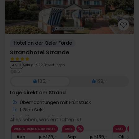
Hotel an der Kieler Förde
Strandhotel Strande
Sehr gut
102 Bewertungen
4.5
/ 5
Kiel
105,-
129,-
Lage direkt am Strand
2x
Übernachtungen mit Frühstück
1x
1 Glas Sekt
1x
Kaffee zum Mitnehmen
Alles sehen, was enthalten ist
1x
Nutzung Sauna
WENIG VERFÜGBARKEIT
SALE
SALE
∞
Gratis Upgrade nach Verfügbarkeit
Aug
179,-
Sep
139,-
Okt
p. P.
p. P.