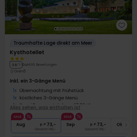
Traumhafte Lage direkt am Meer
Kysthotellet
Gut
695 Bewertungen
3.9
/ 5
Grenå
Inkl. ein 3-Gänge Menü
1x
Übernachtung mit Frühstück
1x
köstliches 3-Gänge Menü
1x
Begrüßungsgetränk um 17.00 Uhr
Alles sehen, was enthalten ist
∞
Gratis Kaffee/Tee zum Aufenthalt
SALE
SALE
∞
Gratis Internet und Parken
Aug
73,-
Sep
73,-
Okt
p. P.
p. P.
Gesamt 146,-
Gesamt 146,-
G