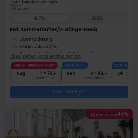
Gut
948 Bewertungen
3.8
/ 5
Horsens
79,-
99,-
Inkl. Sommerbuffet/2-Gänge-Menü
1x
Übernachtung
1x
Frühstücksbuffet
1x
Sommerbuffet oder 2-Gänge-Menü
Alles sehen, was enthalten ist
∞
Kaffee­­ rund um die Uhr
CLASSIC II.
CLASSIC II.
WENIG VERFÜGBARKEIT
∞
Gratis Parken und Internet
Aug
79,-
Sep
99,-
Okt
p. P.
p. P.
Gesamt 158,-
Gesamt 198,-
G
Mehr anzeigen
44%
Sparen bis zu