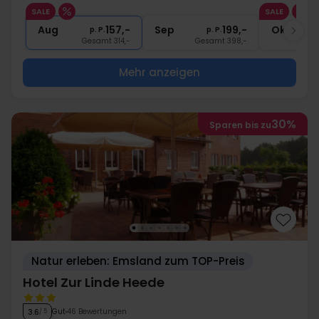
1x
1 Begrüßungsgetränk
SALE
SALE
∞
Gratis Nutzung Pool, Sauna, Fitness
Aug
157,-
Sep
199,-
Okt
p. P.
p. P.
Gesamt 314,-
Gesamt 398,-
G
Mehr anzeigen
30%
Sparen bis zu
Natur erleben: Emsland zum TOP-Preis
Hotel Zur Linde Heede
Gut
46 Bewertungen
3.6
/ 5