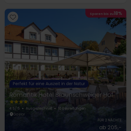
18%
Sparen bis zu
Perfekt für eine Auszeit in der Natur
Romantik Hotel Braunschweiger Hof
4.5
/ 5
Ausgezeichnet
10 Bewertungen
Goslar
FÜR 2 NÄCHTE
ab 205,-