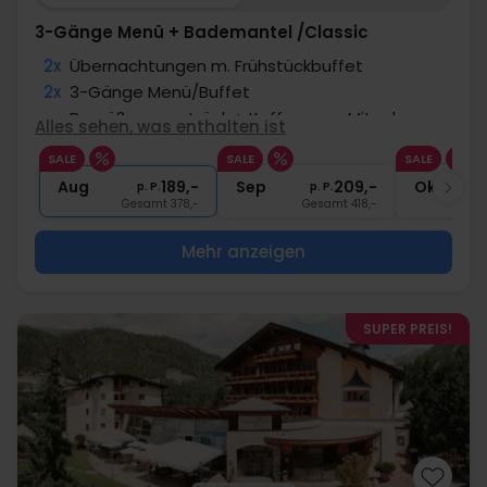
3-Gänge Menü + Bademantel /Classic
2x
Übernachtungen m. Frühstückbuffet
2x
3-Gänge Menü/Buffet
∞
Begrüßungsgetränk + Kaffee zum Mitnehmen
Alles sehen, was enthalten ist
∞
Bademantel und Badeschuhe
SALE
SALE
SALE
∞
Gratis Nutzung des Wellnessbereichs
Aug
189,-
Sep
209,-
Okt
p. P.
p. P.
Gesamt 378,-
Gesamt 418,-
G
Mehr anzeigen
SUPER PREIS!