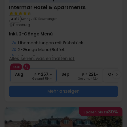
Intermar Hotel & Apartments
Sehr gut
117 Bewertungen
4.3
/ 5
Flensburg
Inkl. 2-Gänge Menü
2x
Übernachtungen mit Frühstück
2x
2-Gänge Menü/Buffet
1x
1 Begrüßungsgetränk
Alles sehen, was enthalten ist
1x
Fl. Wein zur Abreise pro Zimmer
SALE
1x
Nutzung Sauna
Aug
257,-
Sep
221,-
Okt
p. P.
p. P.
Gesamt 514,-
Gesamt 442,-
G
Mehr anzeigen
30%
Sparen bis zu