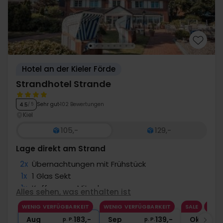
Hotel an der Kieler Förde
Strandhotel Strande
Sehr gut
102 Bewertungen
4.5
/ 5
Kiel
105,-
129,-
Lage direkt am Strand
2x
Übernachtungen mit Frühstück
1x
1 Glas Sekt
1x
Kaffee zum Mitnehmen
Alles sehen, was enthalten ist
1x
Nutzung Sauna
WENIG VERFÜGBARKEIT
WENIG VERFÜGBARKEIT
SALE
∞
Gratis Upgrade nach Verfügbarkeit
Aug
183,-
Sep
139,-
Okt
p. P.
p. P.