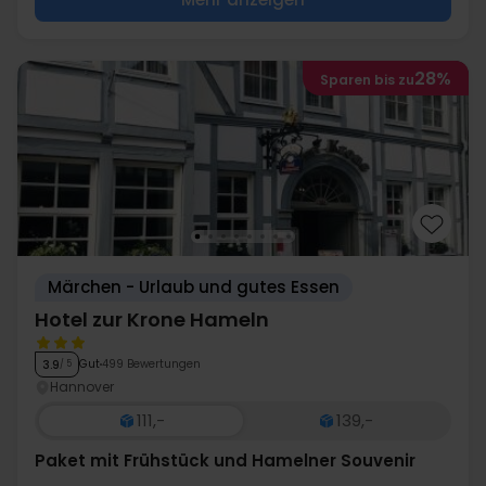
28%
Sparen bis zu
Märchen - Urlaub und gutes Essen
Hotel zur Krone Hameln
Gut
499 Bewertungen
3.9
/ 5
Hannover
111,-
139,-
Paket mit Frühstück und Hamelner Souvenir