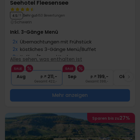
Seehotel Fleesensee
Sehr gut
153 Bewertungen
4.5
/ 5
Schwerin
Inkl. 3-Gänge Menü
2x
Übernachtungen mit Frühstück
2x
köstliches 3-Gänge Menü/Buffet
2x
Kaffee/Tee und Kuchen
Alles sehen, was enthalten ist
1x
ein Gratisgetränk
SALE
SALE
∞
Gratis Nutzung Spa-/Wellnessbereich
Aug
211,-
Sep
199,-
Okt
p. P.
p. P.
Gesamt 422,-
Gesamt 398,-
G
Mehr anzeigen
27%
Sparen bis zu