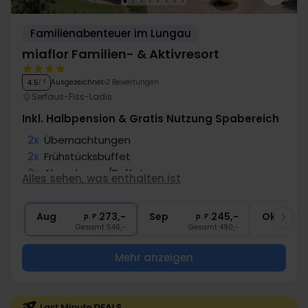
Familienabenteuer im Lungau
miaflor Familien- & Aktivresort
Ausgezeichnet
2 Bewertungen
4.5
/ 5
Serfaus-Fiss-Ladis
Inkl. Halbpension & Gratis Nutzung Spabereich
2x
Übernachtungen
2x
Frühstücksbuffet
2x
Abendmenu/Buffet
Alles sehen, was enthalten ist
∞
Snacks am Nachmittag
∞
Gratis Nutzung Spabereich & Fitness
Aug
273,-
Sep
245,-
Okt
p. P.
p. P.
Gesamt 546,-
Gesamt 490,-
G
Mehr anzeigen