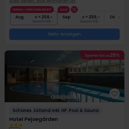
Alles sehen, was enthalten ist
∞
Gratis Nutzung Spabereich & Fitness
WENIG VERFÜGBARKEIT
SALE
∞
Gratis Internet und Parken
Aug
259,-
Sep
259,-
Okt
p. P.
p. P.
Gesamt 518,-
Gesamt 518,-
G
Mehr anzeigen
25%
Sparen bis zu
Schönes Jütland inkl. HP, Pool & Sauna
Hotel Pejsegården