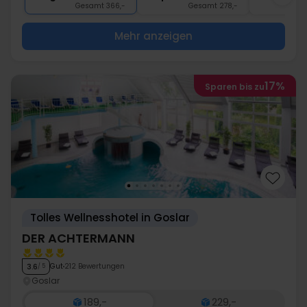
Gesamt 366,-
Gesamt 278,-
G
Mehr anzeigen
17%
Sparen bis zu
Tolles Wellnesshotel in Goslar
DER ACHTERMANN
Gut
212 Bewertungen
3.6
/ 5
Goslar
189,-
229,-