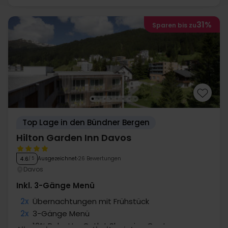
31%
Sparen bis zu
Top Lage in den Bündner Bergen
Hilton Garden Inn Davos
Ausgezeichnet
26 Bewertungen
4.6
/ 5
Davos
Inkl. 3-Gänge Menü
2x
Übernachtungen mit Frühstück
2x
3-Gänge Menü
∞
10% Rabatt - Outlet Shopping Center