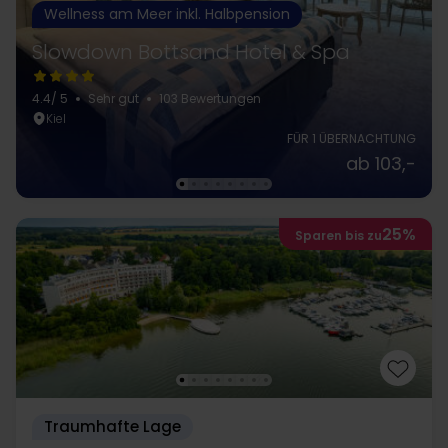
Wellness am Meer inkl. Halbpension
Slowdown Bottsand Hotel & Spa
4.4
/ 5
Sehr gut
103 Bewertungen
Kiel
FÜR 1 ÜBERNACHTUNG
ab 103,-
25%
Sparen bis zu
Traumhafte Lage