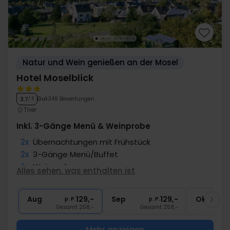
Natur und Wein genießen an der Mosel
Hotel Moselblick
Gut
349 Bewertungen
3.7
/ 5
Trier
Inkl. 3-Gänge Menü & Weinprobe
2x
Übernachtungen mit Frühstück
2x
3-Gänge Menü/Buffet
1x
Weinprobe
Alles sehen, was enthalten ist
1x
Fl. Wein im Zim. zum teilen
1x
Abschiedsgeschenk
Aug
129,-
Sep
129,-
Okt
p. P.
p. P.
Gesamt 258,-
Gesamt 258,-
G
Mehr anzeigen