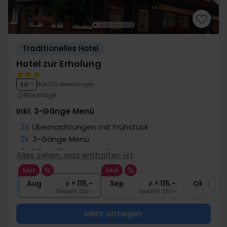
Traditionelles Hotel
Hotel zur Erholung
Gut
222 Bewertungen
3.5
/ 5
Braunlage
Inkl. 3-Gänge Menü
2x
Übernachtungen mit Frühstück
2x
3-Gänge Menü
1x
1 Begrüßungsgetränk
Alles sehen, was enthalten ist
2x
Gratis Internet und Parken
SALE
SALE
1x
Kaffee zum Mitnehmen
Aug
115,-
Sep
115,-
Okt
p. P.
p. P.
Gesamt 230,-
Gesamt 230,-
G
Mehr anzeigen