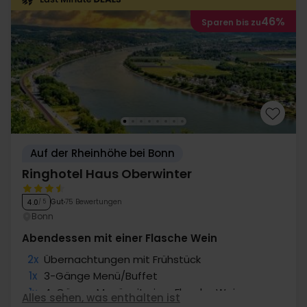
46%
Sparen bis zu
Auf der Rheinhöhe bei Bonn
Ringhotel Haus Oberwinter
Gut
75 Bewertungen
4.0
/ 5
Bonn
Abendessen mit einer Flasche Wein
2x
Übernachtungen mit Frühstück
1x
3-Gänge Menü/Buffet
1x
4-Gänge-Menü mit einer Flasche Wein
Alles sehen, was enthalten ist