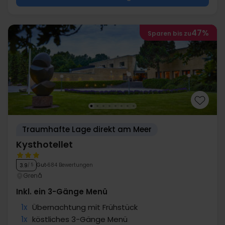
47%
Sparen bis zu
Traumhafte Lage direkt am Meer
Kysthotellet
Gut
684 Bewertungen
3.9
/ 5
Grenå
Inkl. ein 3-Gänge Menü
1x
Übernachtung mit Frühstück
1x
köstliches 3-Gänge Menü