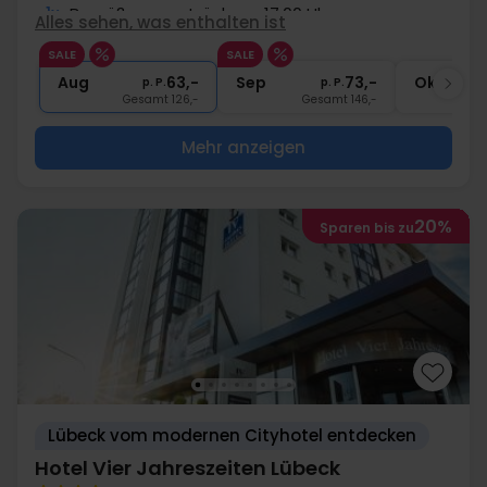
1x
Begrüßungsgetränk um 17.00 Uhr
Alles sehen, was enthalten ist
∞
Gratis Kaffee/Tee zum Aufenthalt
SALE
SALE
∞
Gratis Internet und Parken
Aug
63,-
Sep
73,-
Okt
p. P.
p. P.
Gesamt 126,-
Gesamt 146,-
G
Mehr anzeigen
20%
Sparen bis zu
Lübeck vom modernen Cityhotel entdecken
Hotel Vier Jahreszeiten Lübeck