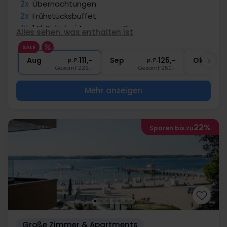
2x
Übernachtungen
2x
Frühstücksbuffet
1x
1 Fl. Sekt bei Anreise pro Zimmer
Alles sehen, was enthalten ist
1x
Abschiedsgeschenk
SALE
2x
Gratis Internet
Aug
111,-
Sep
125,-
Okt
p. P.
p. P.
Gesamt 222,-
Gesamt 250,-
G
Mehr anzeigen
22%
Sparen bis zu
Große Zimmer & Apartments