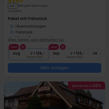
Sehr gut
4 Bewertungen
4.3
/ 5
Lübeck
Paket mit Frühstück
2x
Übernachtungen
2x
Frühstück
1x
1 Begrüßungsgetränk
Alles sehen, was enthalten ist
1x
1 Fl. Wasser bei Anreise pro Zimmer
SALE
SALE
∞
Gratis Internet
Aug
129,-
Sep
133,-
Okt
p. P.
p. P.
Gesamt 258,-
Gesamt 266,-
G
Mehr anzeigen
32%
Sparen bis zu