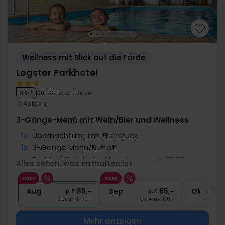
Wellness mit Blick auf die Förde
Løgstør Parkhotel
Gut
787 Bewertungen
3.8
/ 5
Aalborg
3-Gänge-Menü mit Wein/Bier und Wellness
1x
Übernachtung mit Frühstück
1x
3-Gänge Menü/Buffet
∞
Freibier/Wein beim Abendessen bis 20:00
Alles sehen, was enthalten ist
1x
Gratiszugang zu Pool & Wellness
SALE
SALE
∞
Gratis Internet und Parken
Aug
85,-
Sep
85,-
Okt
p. P.
p. P.
Gesamt 170,-
Gesamt 170,-
G
Mehr anzeigen