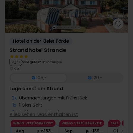
Hotel an der Kieler Förde
Strandhotel Strande
Sehr gut
102 Bewertungen
4.5
/ 5
Kiel
105,-
129,-
Lage direkt am Strand
2x
Übernachtungen mit Frühstück
1x
1 Glas Sekt
1x
Kaffee zum Mitnehmen
Alles sehen, was enthalten ist
1x
Nutzung Sauna
WENIG VERFÜGBARKEIT
WENIG VERFÜGBARKEIT
SALE
∞
Gratis Upgrade nach Verfügbarkeit
Aug
183,-
Sep
139,-
Okt
p. P.
p. P.