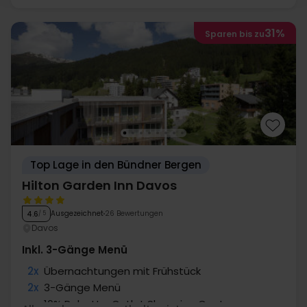
31%
Sparen bis zu
Top Lage in den Bündner Bergen
Hilton Garden Inn Davos
Ausgezeichnet
26 Bewertungen
4.6
/ 5
Davos
Inkl. 3-Gänge Menü
2x
Übernachtungen mit Frühstück
2x
3-Gänge Menü
∞
10% Rabatt - Outlet Shopping Center