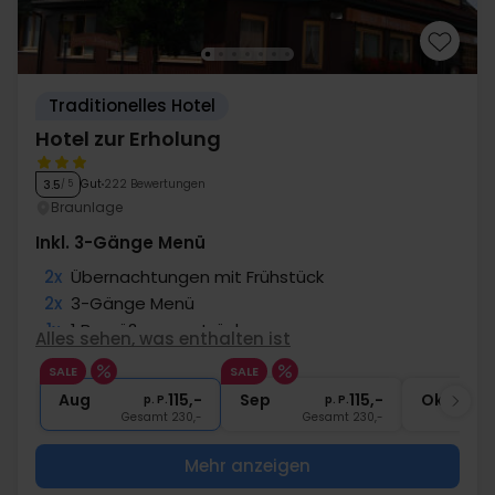
Traditionelles Hotel
Hotel zur Erholung
Gut
222 Bewertungen
3.5
/ 5
Braunlage
Inkl. 3-Gänge Menü
2x
Übernachtungen mit Frühstück
2x
3-Gänge Menü
1x
1 Begrüßungsgetränk
Alles sehen, was enthalten ist
2x
Gratis Internet und Parken
SALE
SALE
1x
Kaffee zum Mitnehmen
Aug
115,-
Sep
115,-
Okt
p. P.
p. P.
Gesamt 230,-
Gesamt 230,-
G
Mehr anzeigen