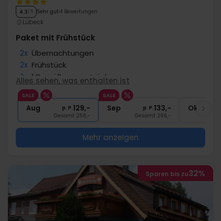
Sehr gut
4 Bewertungen
4.3
/ 5
Lübeck
Paket mit Frühstück
2x
Übernachtungen
2x
Frühstück
1x
1 Begrüßungsgetränk
Alles sehen, was enthalten ist
1x
1 Fl. Wasser bei Anreise pro Zimmer
SALE
SALE
∞
Gratis Internet
Aug
129,-
Sep
133,-
Okt
p. P.
p. P.
Gesamt 258,-
Gesamt 266,-
G
Mehr anzeigen
32%
Sparen bis zu