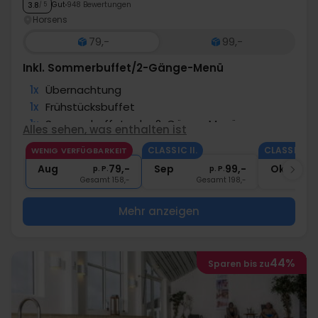
Gut
948 Bewertungen
3.8
/ 5
Horsens
79,-
99,-
Inkl. Sommerbuffet/2-Gänge-Menü
1x
Übernachtung
1x
Frühstücksbuffet
1x
Sommerbuffet oder 2-Gänge-Menü
Alles sehen, was enthalten ist
∞
Kaffee­­ rund um die Uhr
CLASSIC II.
CLASSIC II.
WENIG VERFÜGBARKEIT
∞
Gratis Parken und Internet
Aug
79,-
Sep
99,-
Okt
p. P.
p. P.
Gesamt 158,-
Gesamt 198,-
G
Mehr anzeigen
44%
Sparen bis zu