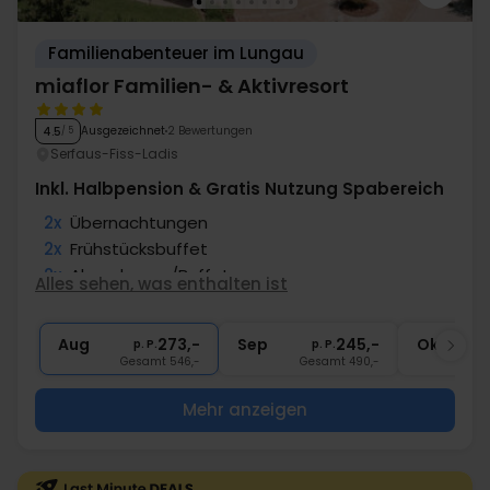
Familienabenteuer im Lungau
miaflor Familien- & Aktivresort
Ausgezeichnet
2 Bewertungen
4.5
/ 5
Serfaus-Fiss-Ladis
Inkl. Halbpension & Gratis Nutzung Spabereich
2x
Übernachtungen
2x
Frühstücksbuffet
2x
Abendmenu/Buffet
Alles sehen, was enthalten ist
∞
Snacks am Nachmittag
∞
Gratis Nutzung Spabereich & Fitness
Aug
273,-
Sep
245,-
Okt
p. P.
p. P.
Gesamt 546,-
Gesamt 490,-
G
Mehr anzeigen