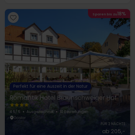
18%
Sparen bis zu
Perfekt für eine Auszeit in der Natur
Romantik Hotel Braunschweiger Hof
4.5
/ 5
Ausgezeichnet
10 Bewertungen
Goslar
FÜR 2 NÄCHTE
ab 205,-