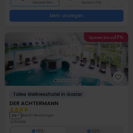
Gesamt 366,-
Gesamt 278,-
G
Mehr anzeigen
17%
Sparen bis zu
Tolles Wellnesshotel in Goslar
DER ACHTERMANN
Gut
212 Bewertungen
3.6
/ 5
Goslar
189,-
229,-