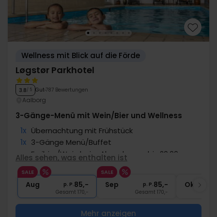
Wellness mit Blick auf die Förde
Løgstør Parkhotel
Gut
787 Bewertungen
3.8
/ 5
Aalborg
3-Gänge-Menü mit Wein/Bier und Wellness
1x
Übernachtung mit Frühstück
1x
3-Gänge Menü/Buffet
∞
Freibier/Wein beim Abendessen bis 20:00
Alles sehen, was enthalten ist
1x
Gratiszugang zu Pool & Wellness
SALE
SALE
∞
Gratis Internet und Parken
Aug
85,-
Sep
85,-
Okt
p. P.
p. P.
Gesamt 170,-
Gesamt 170,-
G
Mehr anzeigen