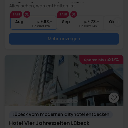
1x
Begrüßungsgetränk um 17.00 Uhr
Alles sehen, was enthalten ist
∞
Gratis Kaffee/Tee zum Aufenthalt
SALE
SALE
∞
Gratis Internet und Parken
Aug
63,-
Sep
73,-
Okt
p. P.
p. P.
Gesamt 126,-
Gesamt 146,-
G
Mehr anzeigen
20%
Sparen bis zu
Lübeck vom modernen Cityhotel entdecken
Hotel Vier Jahreszeiten Lübeck