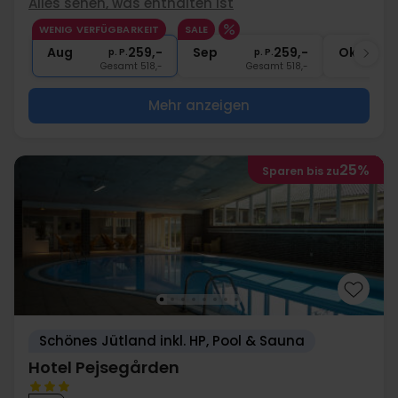
Alles sehen, was enthalten ist
∞
Gratis Nutzung Spabereich & Fitness
WENIG VERFÜGBARKEIT
SALE
∞
Gratis Internet und Parken
Aug
259,-
Sep
259,-
Okt
p. P.
p. P.
Gesamt 518,-
Gesamt 518,-
G
Mehr anzeigen
25%
Sparen bis zu
Schönes Jütland inkl. HP, Pool & Sauna
Hotel Pejsegården