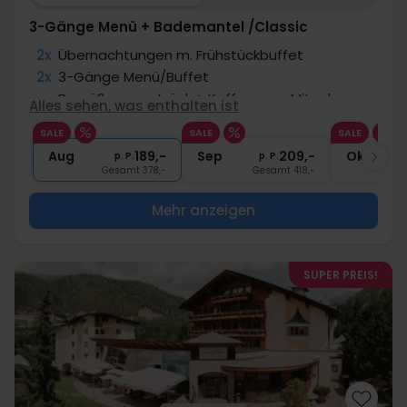
3-Gänge Menü + Bademantel /Classic
2x
Übernachtungen m. Frühstückbuffet
2x
3-Gänge Menü/Buffet
∞
Begrüßungsgetränk + Kaffee zum Mitnehmen
Alles sehen, was enthalten ist
∞
Bademantel und Badeschuhe
SALE
SALE
SALE
∞
Gratis Nutzung des Wellnessbereichs
Aug
189,-
Sep
209,-
Okt
p. P.
p. P.
Gesamt 378,-
Gesamt 418,-
G
Mehr anzeigen
SUPER PREIS!