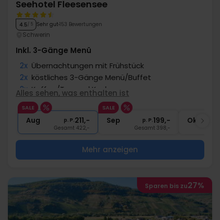
Seehotel Fleesensee
Sehr gut
153 Bewertungen
4.5
/ 5
Schwerin
Inkl. 3-Gänge Menü
2x
Übernachtungen mit Frühstück
2x
köstliches 3-Gänge Menü/Buffet
2x
Kaffee/Tee und Kuchen
Alles sehen, was enthalten ist
1x
ein Gratisgetränk
SALE
SALE
∞
Gratis Nutzung Spa-/Wellnessbereich
Aug
211,-
Sep
199,-
Okt
p. P.
p. P.
Gesamt 422,-
Gesamt 398,-
G
Mehr anzeigen
27%
Sparen bis zu