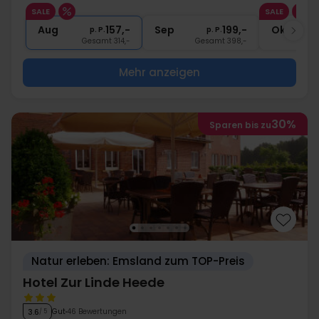
1x
1 Begrüßungsgetränk
SALE
SALE
∞
Gratis Nutzung Pool, Sauna, Fitness
Aug
157,-
Sep
199,-
Okt
p. P.
p. P.
Gesamt 314,-
Gesamt 398,-
G
Mehr anzeigen
30%
Sparen bis zu
Natur erleben: Emsland zum TOP-Preis
Hotel Zur Linde Heede
Gut
46 Bewertungen
3.6
/ 5