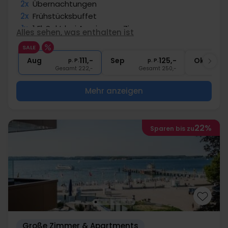
2x
Übernachtungen
2x
Frühstücksbuffet
1x
1 Fl. Sekt bei Anreise pro Zimmer
Alles sehen, was enthalten ist
1x
Abschiedsgeschenk
SALE
2x
Gratis Internet
Aug
111,-
Sep
125,-
Okt
p. P.
p. P.
Gesamt 222,-
Gesamt 250,-
G
Mehr anzeigen
22%
Sparen bis zu
Große Zimmer & Apartments