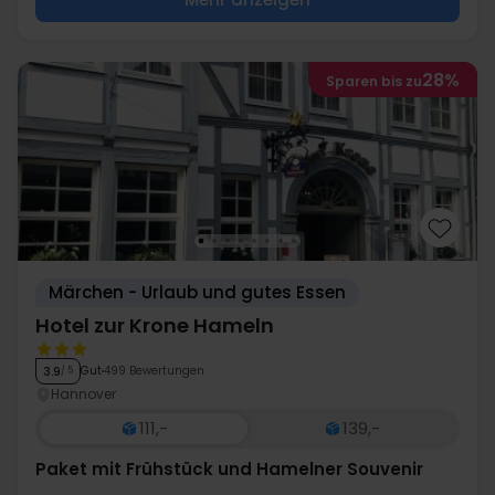
28%
Sparen bis zu
Märchen - Urlaub und gutes Essen
Hotel zur Krone Hameln
Gut
499 Bewertungen
3.9
/ 5
Hannover
111,-
139,-
Paket mit Frühstück und Hamelner Souvenir