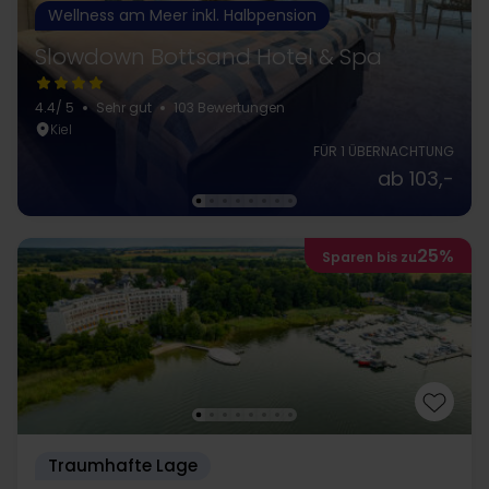
Wellness am Meer inkl. Halbpension
Slowdown Bottsand Hotel & Spa
4.4
/ 5
Sehr gut
103 Bewertungen
Kiel
FÜR 1 ÜBERNACHTUNG
ab 103,-
25%
Sparen bis zu
Traumhafte Lage