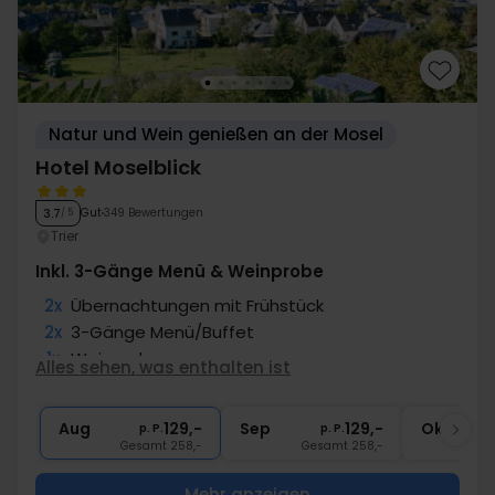
Natur und Wein genießen an der Mosel
Hotel Moselblick
Gut
349 Bewertungen
3.7
/ 5
Trier
Inkl. 3-Gänge Menü & Weinprobe
2x
Übernachtungen mit Frühstück
2x
3-Gänge Menü/Buffet
1x
Weinprobe
Alles sehen, was enthalten ist
1x
Fl. Wein im Zim. zum teilen
1x
Abschiedsgeschenk
Aug
129,-
Sep
129,-
Okt
p. P.
p. P.
Gesamt 258,-
Gesamt 258,-
G
Mehr anzeigen