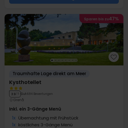
47%
Sparen bis zu
Traumhafte Lage direkt am Meer
Kysthotellet
Gut
684 Bewertungen
3.9
/ 5
Grenå
Inkl. ein 3-Gänge Menü
1x
Übernachtung mit Frühstück
1x
köstliches 3-Gänge Menü