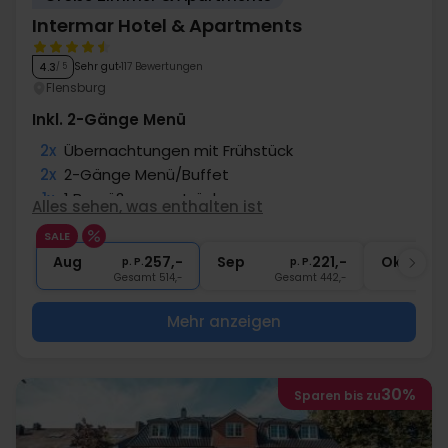
Intermar Hotel & Apartments
Sehr gut
117 Bewertungen
4.3
/ 5
Flensburg
Inkl. 2-Gänge Menü
2x
Übernachtungen mit Frühstück
2x
2-Gänge Menü/Buffet
1x
1 Begrüßungsgetränk
Alles sehen, was enthalten ist
1x
Fl. Wein zur Abreise pro Zimmer
SALE
1x
Nutzung Sauna
Aug
257,-
Sep
221,-
Okt
p. P.
p. P.
Gesamt 514,-
Gesamt 442,-
G
Mehr anzeigen
30%
Sparen bis zu