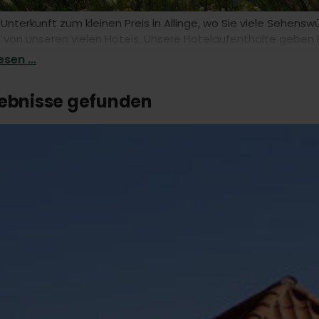
 Unterkunft zum kleinen Preis in Allinge, wo Sie viele Sehen
 von unseren vielen Hotels. Unsere Hotelaufenthalte geben Ih
Anreise.
sen ...
gebnisse gefunden