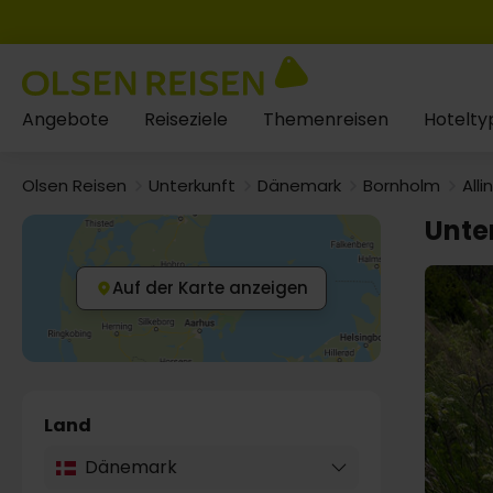
Angebote
Reiseziele
Themenreisen
Hotelty
Olsen Reisen
Unterkunft
Dänemark
Bornholm
Alli
Unter
Auf der Karte anzeigen
Land
Dänemark