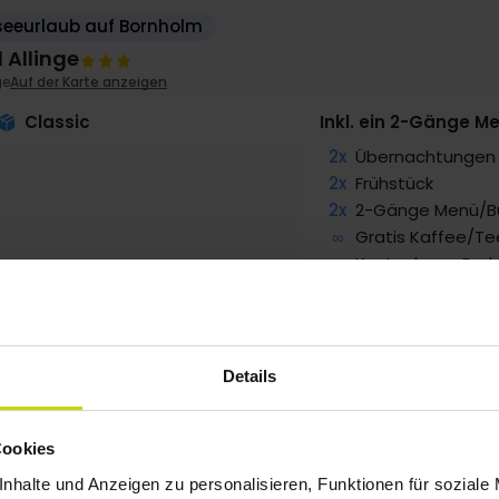
seeurlaub auf Bornholm
 Allinge
ge
Auf der Karte anzeigen
Classic
Inkl. ein 2-Gänge M
2x
Übernachtungen
2x
Frühstück
2x
2-Gänge Menü/B
∞
Gratis Kaffee/Te
∞
Kostenloses Park
G VERFÜGBARKEIT
g
199,-
Sep
199,-
Okt
147,-
p. P.
p. P.
p. P.
Details
Gesamt 398,-
Gesamt 398,-
Gesamt 294,-
Cookies
nhalte und Anzeigen zu personalisieren, Funktionen für soziale