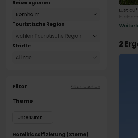
Reiseregionen
Lust auf
Bornholm
in einem
eigener 
Touristische Region
Weiterle
wählen Touristische Region
2 Er
Städte
Allinge
Filter
Filter löschen
Theme
Unterkunft
Hotelklassifizierung (Sterne)