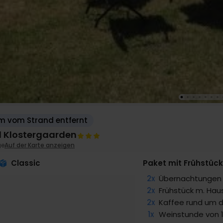
m vom Strand entfernt
l Klostergaarden
ge
Auf der Karte anzeigen
Classic
Paket mit Frühstüc
2x
Übernachtungen
2x
Frühstück m. Hau
2x
Kaffee­­ rund um d
1x
Weinstunde von 1