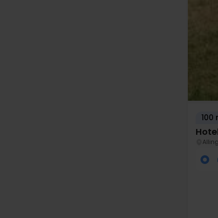
100 
Hote
Allin