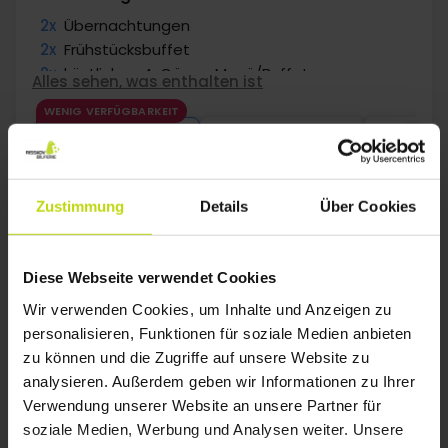
2x
Übernachtungen
2x
Frühstücksbuffet
2x
köstliches 4-Gänge Menü/Buffet
Alles sehen, was enthalten ist
2x
Gratis Kaffee/Tee am Nachmittag
WENIG VERFÜGBARKEIT
∞
Gratis Parken
Aug
211,-
Sep
173,-
Okt
p. P.
p. P.
Gesamt 422,-
Gesamt 346,-
G
Mehr anzeigen
Zustimmung
Details
Über Cookies
1
Diese Webseite verwendet Cookies
Wir verwenden Cookies, um Inhalte und Anzeigen zu
personalisieren, Funktionen für soziale Medien anbieten
FAQ
zu können und die Zugriffe auf unsere Website zu
analysieren. Außerdem geben wir Informationen zu Ihrer
Gibt es Last-Minute- oder Same-Day-
Verwendung unserer Website an unsere Partner für
Hotelangebote in Unterkunft in Svaneke?
soziale Medien, Werbung und Analysen weiter. Unsere
Um Hotels in Unterkunft in Svaneke mit Zimmern für Familien