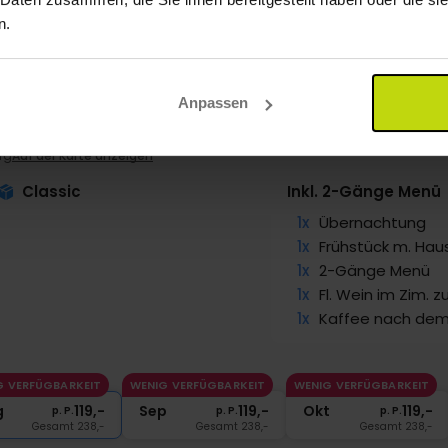
n.
Anpassen
rg mit Blick auf den Storebælt
ebælt Sinatur Hotel
rg
Auf der Karte anzeigen
Classic
Inkl. 2-Gänge Menü
1x
Übernachtung
1x
Frühstück m. Hau
1x
2-Gänge Menü
1x
Fl. Wein im Zim. 
1x
Kaffee nach dem
G VERFÜGBARKEIT
WENIG VERFÜGBARKEIT
WENIG VERFÜGBARKEIT
g
119,-
Sep
119,-
Okt
119,-
p. P.
p. P.
p. P.
Gesamt 238,-
Gesamt 238,-
Gesamt 238,-