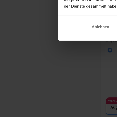
der Dienste gesammelt habe
Ablehnen
Nybo
Stor
Nybo
WENI
Au