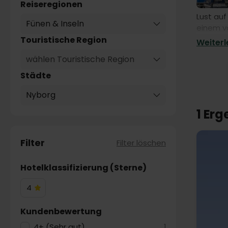
Reiseregionen
Lust auf
Fünen & Inseln
einem vo
eigener 
Touristische Region
Weiterle
wählen Touristische Region
Städte
Nyborg
1 Er
Filter
Filter löschen
Hotelklassifizierung (Sterne)
4
4
Hotelsterne
Kundenbewertung
4+ (Sehr gut)
1