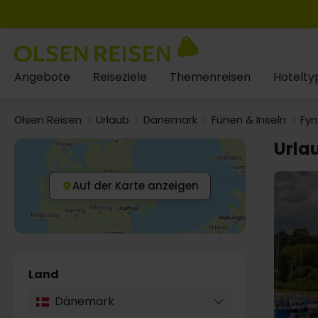
Angebote
Reiseziele
Themenreisen
Hotelty
Olsen Reisen
Urlaub
Dänemark
Fünen & Inseln
Fyn
Urla
Auf der Karte anzeigen
Land
Dänemark