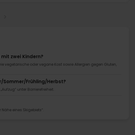
 mit zwei Kindern?
wie vegetarische oder vegane Kost sowie Allergien gegen Gluten,
ter/Sommer/Frühling/Herbst?
„Aufzug“ unter Barrierefreiheit.
er Nähe eines Skigebiets“.