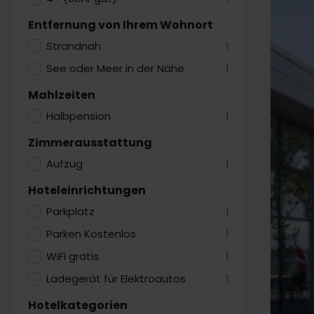
Entfernung von Ihrem Wohnort
Strandnah
1
See oder Meer in der Nähe
1
Mahlzeiten
Halbpension
1
Zimmerausstattung
Aufzug
1
Hoteleinrichtungen
Parkplatz
1
Parken Kostenlos
1
WiFi gratis
1
Ladegerät für Elektroautos
1
Hotelkategorien