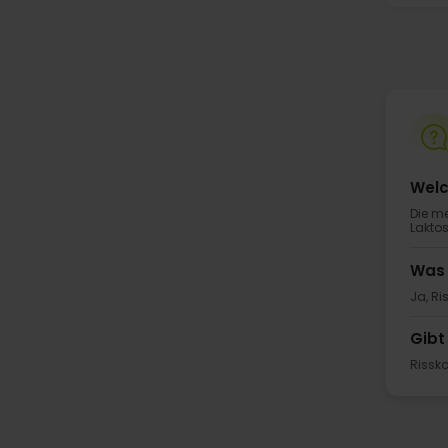
Welc
Die me
Laktos
Was 
Ja, Ri
Gibt
Rissko