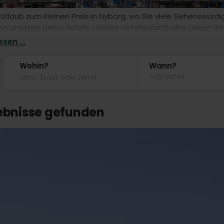
 Urlaub zum kleinen Preis in Nyborg, wo Sie viele Sehenswürd
n unseren vielen Hotels. Unsere Hotelaufenthalte geben Ihn
Anreise.
sen ...
Wohin?
Wann?
Add dates
gebnisse gefunden