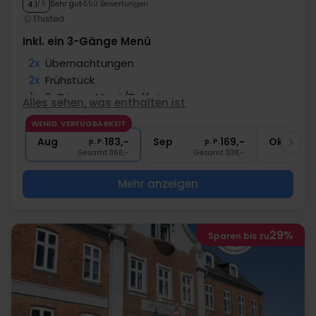
Sehr gut
550 Bewertungen
4.1
/ 5
Thisted
Inkl. ein 3-Gänge Menü
2x
Übernachtungen
2x
Frühstück
1x
2-Gänge Menü/Buffet
Alles sehen, was enthalten ist
1x
3-Gänge Menü/Buffet
WENIG VERFÜGBARKEIT
1x
1 Begrüßungsgetränk
Aug
183,-
Sep
169,-
Okt
p. P.
p. P.
Gesamt 366,-
Gesamt 338,-
G
Mehr anzeigen
29%
Sparen bis zu