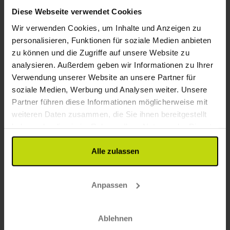
Diese Webseite verwendet Cookies
26%
Sparen bis zu
Wir verwenden Cookies, um Inhalte und Anzeigen zu
personalisieren, Funktionen für soziale Medien anbieten
zu können und die Zugriffe auf unsere Website zu
analysieren. Außerdem geben wir Informationen zu Ihrer
Verwendung unserer Website an unsere Partner für
soziale Medien, Werbung und Analysen weiter. Unsere
Partner führen diese Informationen möglicherweise mit
Historischer Gasthof an Dünen und Meer
weiteren Daten zusammen, die Sie ihnen bereitgestellt
haben oder die sie im Rahmen Ihrer Nutzung der Dienste
Stenbjerg Kro & Badehotel
gesammelt haben.
Sehr gut
9 Bewertungen
4.2
Alle zulassen
/ 5
Thisted
199,-
105,-
Anpassen
Inkl. Zugang zum SPA
2x
Übernachtungen
Ablehnen
2x
Frühstück