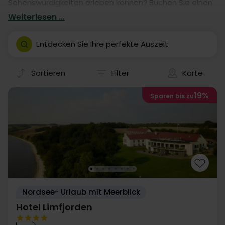
Sehenswürdigkeiten erleben können? Buchen Sie einen
Aufenthalt in einem von unseren vielen Hotels. Unsere
Weiterlesen ...
Hotelaufenthalte geben Ihnen garantiert eine
fantastische Auszeit in Thisted- mit eigener Anreise.
Entdecken Sie Ihre perfekte Auszeit
Sortieren
Filter
Karte
19%
Sparen bis zu
Nordsee- Urlaub mit Meerblick
Hotel Limfjorden